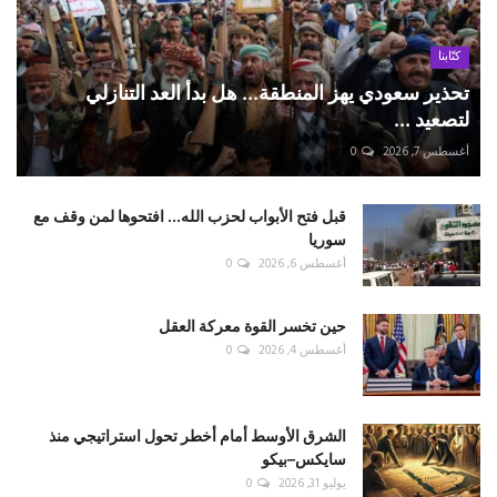
كتّابنا
تحذير سعودي يهز المنطقة... هل بدأ العد التنازلي
لتصعيد ...
أغسطس 7, 2026
0
قبل فتح الأبواب لحزب الله... افتحوها لمن وقف مع
سوريا
أغسطس 6, 2026
0
حين تخسر القوة معركة العقل
أغسطس 4, 2026
0
الشرق الأوسط أمام أخطر تحول استراتيجي منذ
سايكس–بيكو
يوليو 31, 2026
0