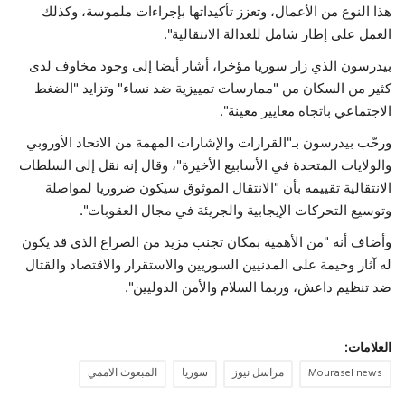
هذا النوع من الأعمال، وتعزز تأكيداتها بإجراءات ملموسة، وكذلك
العمل على إطار شامل للعدالة الانتقالية".
بيدرسون الذي زار سوريا مؤخرا، أشار أيضا إلى وجود مخاوف لدى
كثير من السكان من "ممارسات تمييزية ضد نساء" وتزايد "الضغط
الاجتماعي باتجاه معايير معينة".
ورحّب بيدرسون بـ"القرارات والإشارات المهمة من الاتحاد الأوروبي
والولايات المتحدة في الأسابيع الأخيرة"، وقال إنه نقل إلى السلطات
الانتقالية تقييمه بأن "الانتقال الموثوق سيكون ضروريا لمواصلة
وتوسيع التحركات الإيجابية والجريئة في مجال العقوبات".
وأضاف أنه "من الأهمية بمكان تجنب مزيد من الصراع الذي قد يكون
له آثار وخيمة على المدنيين السوريين والاستقرار والاقتصاد والقتال
ضد تنظيم داعش، وربما السلام والأمن الدوليين".
العلامات:
Mourasel news
مراسل نيوز
سوريا
المبعوث الاممي