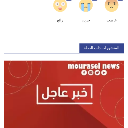
غاضب
حزين
رائع
المنشورات ذات الصلة