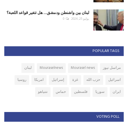
لبنان بين واشنطن ودمشق... هل تتغير قواعد اللعبة؟
يوليو 25, 2026
0
POPULAR TAGS
مراسل نيوز
Mourasel news
Mouraselnews
لبنان
اسرائيل
حزب الله
غزة
إسرائيل
امريكا
روسيا
ايران
سوريا
فلسطين
حماس
نتنياهو
VOTING POLL