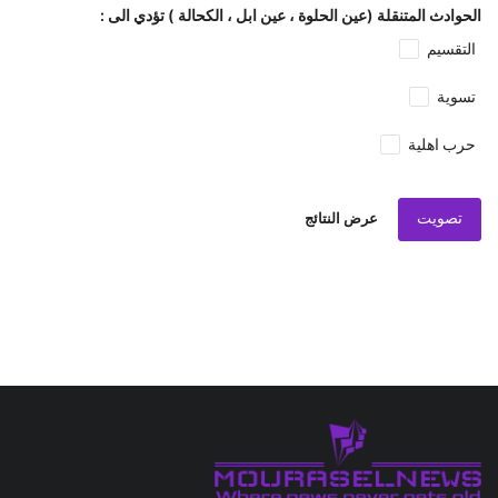
الحوادث المتنقلة (عين الحلوة ، عين ابل ، الكحالة ) تؤدي الى :
التقسيم
تسوية
حرب اهلية
تصويت
عرض النتائج