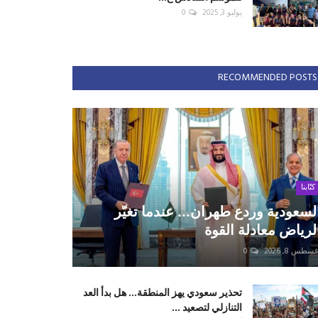
يوليو 3, 2025
0
RECOMMENDED POSTS
كتّابنا
لسعودية وردع طهران... عندما تغيّر
لرياض معادلة القوة
سطس 8, 2026
0
تحذير سعودي يهز المنطقة... هل بدأ العد
التنازلي لتصعيد ...