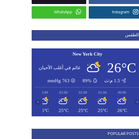
WhatsApp
Instagram
الطقس
New York City
26°C
غائم في أغلب الأحيان
1.5 م\ث
89%
763
mmHg
06:00
05:00
04:00
03:00
02:00
01:00
00:00
‹
›
24°C
24°C
25°C
25°C
25°C
25°C
26°C
POPULAR POSTS