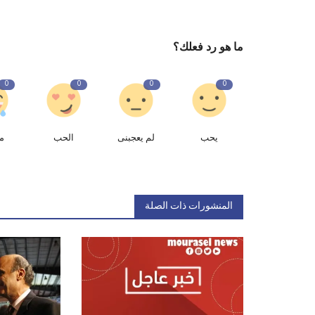
ما هو رد فعلك؟
0
0
0
0
يحب
لم يعجبنى
الحب
م
المنشورات ذات الصلة