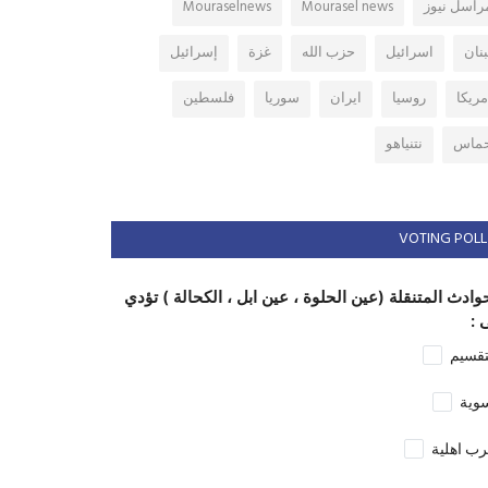
راسل نيوز
Mourasel news
Mouraselnews
بنان
اسرائيل
حزب الله
غزة
إسرائيل
مريكا
روسيا
ايران
سوريا
فلسطين
ماس
نتنياهو
VOTING POLL
وادث المتنقلة (عين الحلوة ، عين ابل ، الكحالة ) تؤدي
 :
تقسيم
وية
ب اهلية