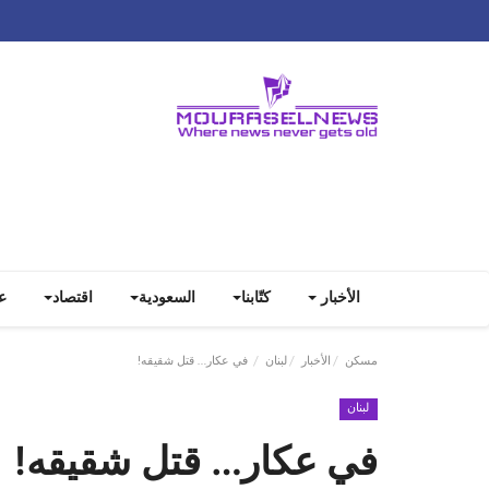
الأخبار
كتّابنا
السعودية
اقتصاد
ع
مسكن
الأخبار
لبنان
في عكار… قتل شقيقه!
لبنان
في عكار… قتل شقيقه!