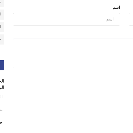
م
اسم
ل
ا
ح
الح
الى
ال
تس
حر