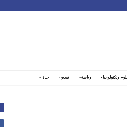
Track all markets on TradingView
لوم وتكنولوجيا
رياضة
فيديو
حياة