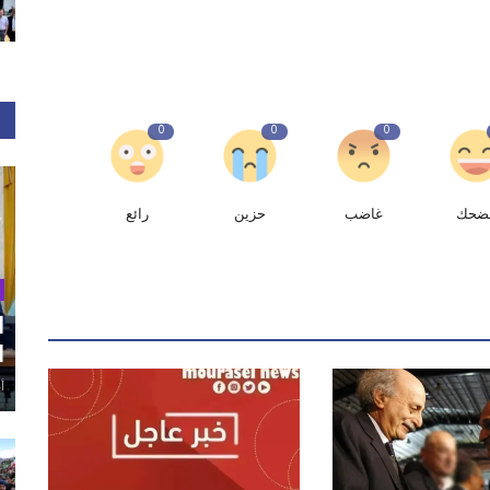
0
0
0
ضحك
غاضب
حزين
رائع
ا
ا
أغ