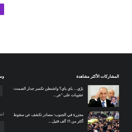
المشاركات الأكثر مشاهدة
وسا
برّي... باي باي؟ واشنطن تكسر جدار الصمت:
عقوبات على "عر...
اشت
مجزرة في الجنوب: مصادر تكشف عن سقوط
أكثر من 11 ألف قتيل...