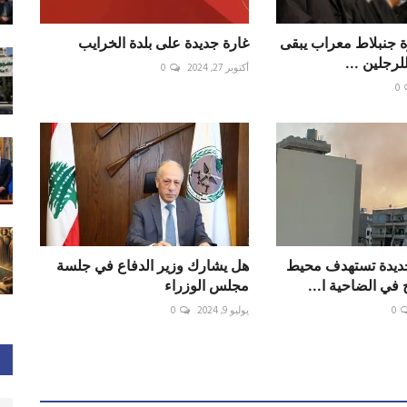
رة جنبلاط معراب يبقى
‏غارة جديدة على بلدة ‎الخرايب
لرجلين ...
أكتوبر 27, 2024
0
0
جديدة تستهدف محيط
هل يشارك وزير الدفاع في جلسة
في الضاحية ا...
مجلس الوزراء
0
يوليو 9, 2024
0