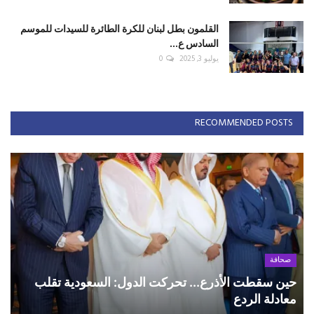
القلمون بطل لبنان للكرة الطائرة للسيدات للموسم
السادس ع...
يوليو 3, 2025
0
RECOMMENDED POSTS
صحافة
حين سقطت الأذرع... تحركت الدول: السعودية تقلب
معادلة الردع