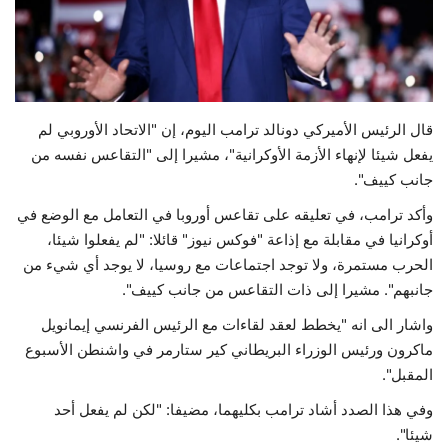
حياة
قال الرئيس الأميركي دونالد ترامب اليوم، إن "الاتحاد الأوروبي لم
يفعل شيئا لإنهاء الأزمة الأوكرانية"، مشيرا إلى "التقاعس نفسه من
جانب كييف".
وأكد ترامب، في تعليقه على تقاعس أوروبا في التعامل مع الوضع في
أوكرانيا في مقابلة مع إذاعة "فوكس نيوز" قائلا: "لم يفعلوا شيئا،
الحرب مستمرة، ولا توجد اجتماعات مع روسيا، لا يوجد أي شيء من
جانبهم". مشيرا إلى ذات التقاعس من جانب كييف".
واشار الى انه "يخطط لعقد لقاءات مع الرئيس الفرنسي إيمانويل
ماكرون ورئيس الوزراء البريطاني كير ستارمر في واشنطن الأسبوع
المقبل".
وفي هذا الصدد أشاد ترامب بكليهما، مضيفا: "لكن لم يفعل أحد
شيئا".