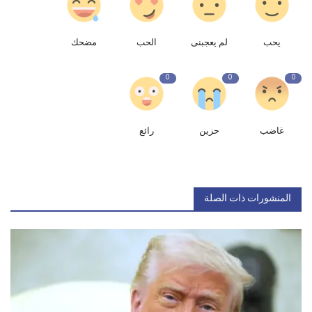
يحب
لم يعجبنى
الحب
مضحك
0
0
0
غاضب
حزين
رائع
المنشورات ذات الصلة