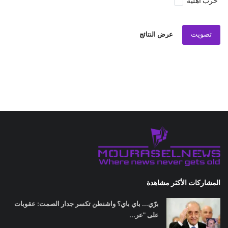
حرب اهلية
تصويت
عرض النتائج
المشاركات الأكثر مشاهدة
برّي... باي باي؟ واشنطن تكسر جدار الصمت: عقوبات
على "عر...