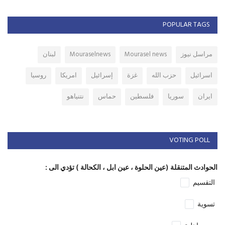
POPULAR TAGS
مراسل نيوز
Mourasel news
Mouraselnews
لبنان
اسرائيل
حزب الله
غزة
إسرائيل
امريكا
روسيا
ايران
سوريا
فلسطين
حماس
نتنياهو
VOTING POLL
الحوادث المتنقلة (عين الحلوة ، عين ابل ، الكحالة ) تؤدي الى :
التقسيم
تسوية