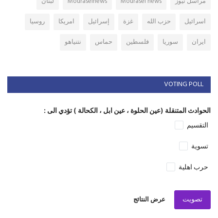
مراسل نيوز
Mourasel news
Mouraselnews
لبنان
اسرائيل
حزب الله
غزة
إسرائيل
امريكا
روسيا
ايران
سوريا
فلسطين
حماس
نتنياهو
VOTING POLL
الحوادث المتنقلة (عين الحلوة ، عين ابل ، الكحالة ) تؤدي الى :
التقسيم
تسوية
حرب اهلية
تصويت
عرض النتائج