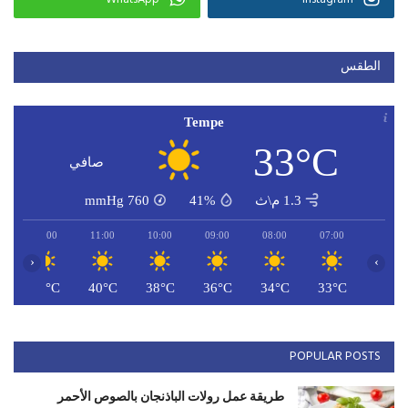
الطقس
Tempe
33°C
صافي
1.3 م\ث
41%
760
mmHg
12:00
11:00
10:00
09:00
08:00
07:00
‹
›
C
41°C
40°C
38°C
36°C
34°C
33°C
POPULAR POSTS
طريقة عمل رولات الباذنجان بالصوص الأحمر