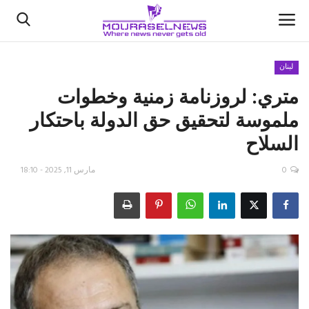
لبنان
متري: لروزنامة زمنية وخطوات
الأخبار
ملموسة لتحقيق حق الدولة باحتكار
كتّابنا
السلاح
السعودية
0
مارس 11, 2025 - 18:10
اقتصاد
علوم وتكنولوجيا
رياضة
فيديو