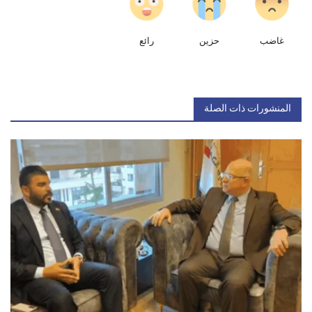
غاضب
حزين
رائع
المنشورات ذات الصلة