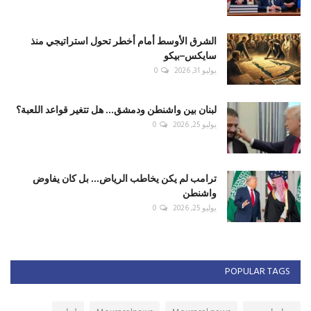
الشرق الأوسط أمام أخطر تحول استراتيجي منذ
سايكس–بيكو
يوليو 31, 2026
0
لبنان بين واشنطن ودمشق... هل تتغير قواعد اللعبة؟
يوليو 25, 2026
0
ترامب لم يكن يخاطب الرياض... بل كان يفاوض
واشنطن
يوليو 25, 2026
0
POPULAR TAGS