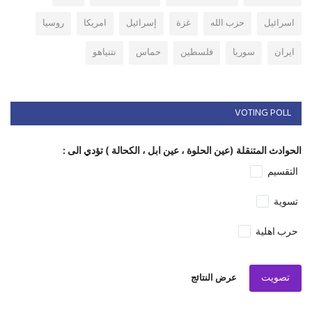
اسرائيل
حزب الله
غزة
إسرائيل
امريكا
روسيا
ايران
سوريا
فلسطين
حماس
نتنياهو
VOTING POLL
الحوادث المتنقلة (عين الحلوة ، عين ابل ، الكحالة ) تؤدي الى :
التقسيم
تسوية
حرب اهلية
تصويت
عرض النتائج