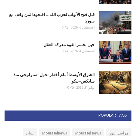
قبل فتح الأبواب لحزب الله... افتحوها لمن وقف مع
سوريا
أغسطس 6, 2026
0
حين تخسر القوة معركة العقل
أغسطس 4, 2026
0
الشرق الأوسط أمام أخطر تحول استراتيجي منذ
سايكس–بيكو
يوليو 31, 2026
0
POPULAR TAGS
مراسل نيوز
Mourasel news
Mouraselnews
لبنان