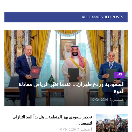
RECOMMENDED POSTS
كتّابنا
السعودية وردع طهران... عندما تغيّر الرياض معادلة
القوة
أغسطس 8, 2026
0
تحذير سعودي يهز المنطقة... هل بدأ العد التنازلي
لتصعيد ...
أغسطس 7, 2026
0