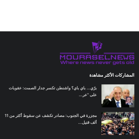
المشاركات الأكثر مشاهدة
برّي... باي باي؟ واشنطن تكسر جدار الصمت: عقوبات
على "عر...
مجزرة في الجنوب: مصادر تكشف عن سقوط أكثر من 11
ألف قتيل...