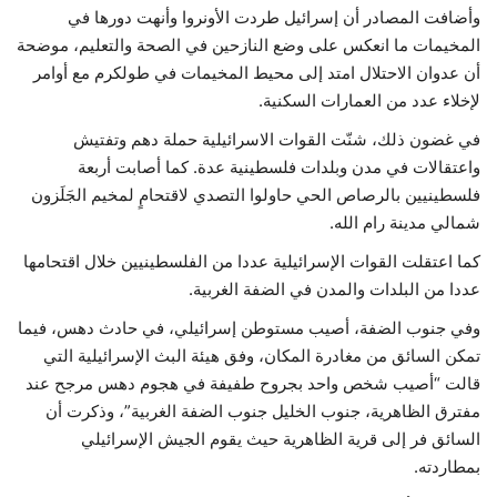
وأضافت المصادر أن إسرائيل طردت الأونروا وأنهت دورها في
المخيمات ما انعكس على وضع النازحين في الصحة والتعليم، موضحة
أن عدوان الاحتلال امتد إلى محيط المخيمات في طولكرم مع أوامر
لإخلاء عدد من العمارات السكنية.
في غضون ذلك، شنّت القوات الاسرائيلية حملة دهم وتفتيش
واعتقالات في مدن وبلدات فلسطينية عدة. كما أصابت أربعة
فلسطينيين بالرصاص الحي حاولوا التصدي لاقتحامٍ لمخيم الجَلَزون
شمالي مدينة رام الله.
كما اعتقلت القوات الإسرائيلية عددا من الفلسطينيين خلال اقتحامها
عددا من البلدات والمدن في الضفة الغربية.
وفي جنوب الضفة، أصيب مستوطن إسرائيلي، في حادث دهس، فيما
تمكن السائق من مغادرة المكان، وفق هيئة البث الإسرائيلية التي
قالت “أصيب شخص واحد بجروح طفيفة في هجوم دهس مرجح عند
مفترق الظاهرية، جنوب الخليل جنوب الضفة الغربية”، وذكرت أن
السائق فر إلى قرية الظاهرية حيث يقوم الجيش الإسرائيلي
بمطاردته.