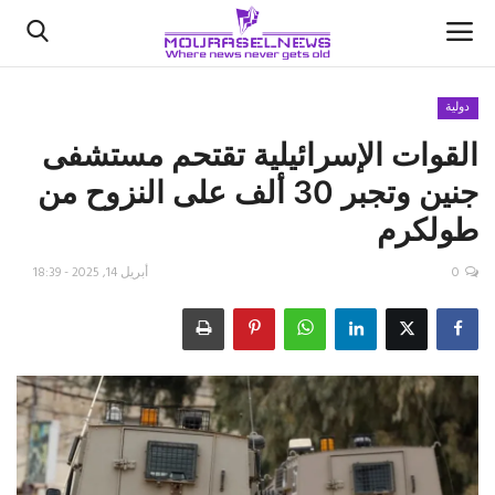
دولية
القوات الإسرائيلية تقتحم مستشفى
الأخبار
جنين وتجبر 30 ألف على النزوح من
كتّابنا
طولكرم
السعودية
0
أبريل 14, 2025 - 18:39
اقتصاد
علوم وتكنولوجيا
رياضة
فيديو