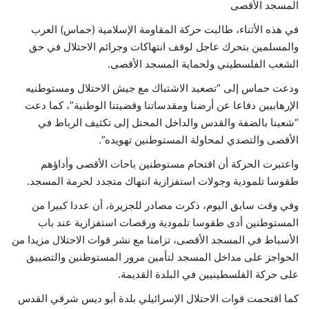
المسجد الأقصى
في هذه الأثناء، طالبت حركة المقاومة الإسلامية (حماس) العرب
والمسلمين بتحرك عاجل لوقف انتهاكات وجرائم الاحتلال في حق
الشعب الفلسطيني ولحماية المسجد الأقصى.
ودعت حماس إلى “تصعيد الاشتباك مع جيش الاحتلال ومستوطنيه
الإرهابيين دفاعا عن أرضنا ومقدساتنا وقضيتنا الوطنية”، كما دعت
“شعبنا بالضفة والقدس والداخل المحتل إلى تكثيف الرباط في
الأقصى والتصدي لمحاولة المستوطنين تهويده”.
واعتبرت الحركة أن اقتحام مستوطنين باحات الأقصى وأداؤهم
طقوسا تلمودية وجولات استفزازية انتهاك متجدد لحرمة المسجد.
وفي وقت سابق اليوم، ذكرت مصادر للجزيرة، أن عددا كبيرا من
المستوطنين أدى طقوسا تلمودية ورقصات استفزازية عند باب
الأسباط في المسجد الأقصى، تزامنا مع نشر قوات الاحتلال مزيدا من
الحواجز على مداخل المسجد لتأمين مرور المستوطنين والتضييق
على حركة الفلسطينيين في البلدة القديمة.
كما اقتحمت قوات الاحتلال الإسرائيلي بلدة أبو ديس شرقي القدس