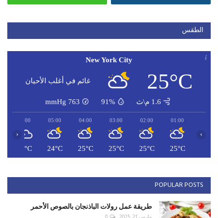
الطقس
New York City
25°C
غائم في أغلب الأحيان
1.6 م\ث
91%
763
mmHg
06:00
05:00
04:00
03:00
02:00
01:00
‹
›
C
24°C
24°C
25°C
25°C
25°C
25°C
POPULAR POSTS
طريقة عمل رولات الباذنجان بالصوص الأحمر
مارس 21, 2025
0