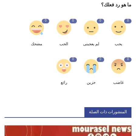
ما هو رد فعلك؟
0
0
0
0
يحب
لم يعجبنى
الحب
مضحك
0
0
0
غاضب
حزين
رائع
المنشورات ذات الصلة