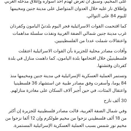
على المخيم، وسبق أن تعرض لهدم أحد أسواره وإغلاق مدخله الغربي
وإطلاق نار عليه خلال العدوان المتواصل على مدينة جنين ومخيمها
لليوم 84 على التوالي.
كما اقتحمت القوات الاسرائيلية فجر اليوم بلدتيْ اليامون وكفرذان
غرب مدينة جنين شمالي الضفة الغربية ونفذت سلسلة مداهمات
واعتقالات شملت عددا من الفلسطينيين.
وأفادت مصادر محلية للجزيرة بأن القوات الاسرائيلية اعتقلت
فلسطينييْن خلال اقتحامها بلدة اليامون، كما داهمت منازل في بلدة
كفرذان وفتشتها.
وتستمر العملية العسكرية الإسرائيلية في مدينة جنين ومخيمها منذ
84 يوما، وأسفرت وفق مصادر طبية عن استشهاد 36 فلسطينيا
واعتقال المئات، في حين أُجبر آلاف السكان على مغادرة منازلهم.
30 ألف نازح
وفي شمال الضفة الغربية، قالت مصادر فلسطينية للجزيرة إن أكثر
من 18 ألف فلسطيني نزحوا من مخيم طولكرم وإن 12 ألفا نزحوا من
مخيم نور شمس بسبب العملية العسكرية الإسرائيلية المستمرة.