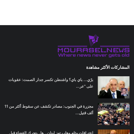
المشاركات الأكثر مشاهدة
برّي... باي باي؟ واشنطن تكسر جدار الصمت: عقوبات
على "عر...
مجزرة في الجنوب: مصادر تكشف عن سقوط أكثر من 11
ألف قتيل...
اعترافات وئام وهاب تهز لبنان.. هل يتحرك القضاء قبل