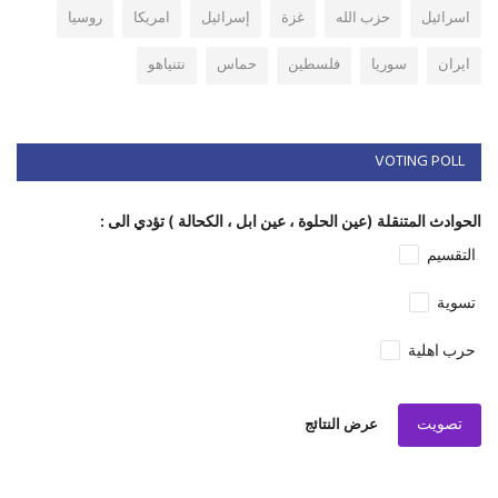
اسرائيل
حزب الله
غزة
إسرائيل
امريكا
روسيا
ايران
سوريا
فلسطين
حماس
نتنياهو
VOTING POLL
الحوادث المتنقلة (عين الحلوة ، عين ابل ، الكحالة ) تؤدي الى :
التقسيم
تسوية
حرب اهلية
تصويت
عرض النتائج