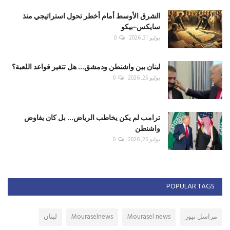
الشرق الأوسط أمام أخطر تحول استراتيجي منذ
سايكس–بيكو
يوليو 31, 2026
0
لبنان بين واشنطن ودمشق... هل تتغير قواعد اللعبة؟
يوليو 25, 2026
0
ترامب لم يكن يخاطب الرياض... بل كان يفاوض
واشنطن
يوليو 25, 2026
0
POPULAR TAGS
مراسل نيوز
Mourasel news
Mouraselnews
لبنان