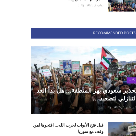
يوليو 3, 2025
0
RECOMMENDED POSTS
كتّابنا
حذير سعودي يهز المنطقة... هل بدأ العد
لتنازلي لتصعيد ...
سطس 7, 2026
0
قبل فتح الأبواب لحزب الله... افتحوها لمن
وقف مع سوريا