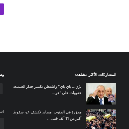
المشاركات الأكثر مشاهدة
وسا
برّي... باي باي؟ واشنطن تكسر جدار الصمت:
عقوبات على "عر...
اشت
مجزرة في الجنوب: مصادر تكشف عن سقوط
أكثر من 11 ألف قتيل...