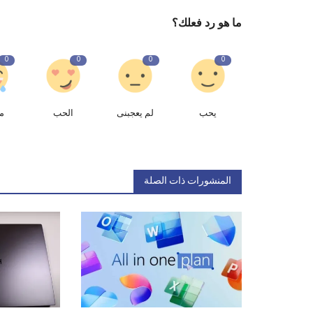
ما هو رد فعلك؟
0
0
0
0
يحب
لم يعجبنى
الحب
م
المنشورات ذات الصلة