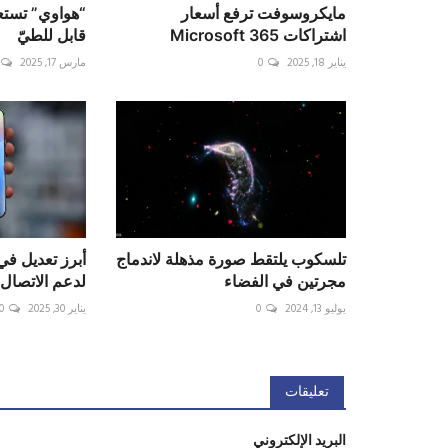
مايكروسوفت ترفع أسعار
“هواوي” تستع
اشتراكات Microsoft 365
قابل للطيّ
يناير 18, 2025
0
مارس 17, 2025
تلسكوب يلتقط صورة مذهلة لاندماج
مجرتين في الفضاء
لدعم الاتصال 
يوليو 13, 2024
0
يناير 30, 2025
0
تعليقات
البريد الإلكتروني