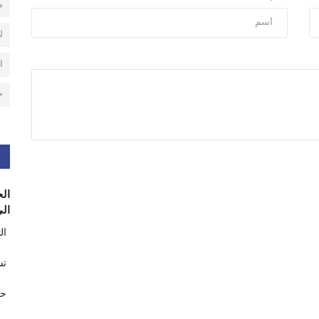
م
ل
ا
ح
الح
الى
ال
تس
حر