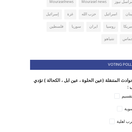
راسل نيوز
Mourasel news
Mouraselnews
بنان
اسرائيل
حزب الله
غزة
إسرائيل
مريكا
روسيا
ايران
سوريا
فلسطين
ماس
نتنياهو
VOTING POLL
وادث المتنقلة (عين الحلوة ، عين ابل ، الكحالة ) تؤدي
 :
تقسيم
وية
ب اهلية