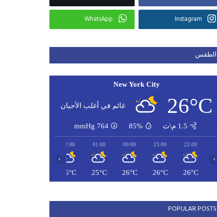
WhatsApp
Instagram
الطقس
New York City
26°C
غائم في أغلب الأحيان
1.5 م\ث
85%
764
mmHg
04:00
03:00
02:00
01:00
00:00
23:00
22:00
‹
›
25°C
25°C
25°C
25°C
26°C
26°C
26°C
POPULAR POSTS