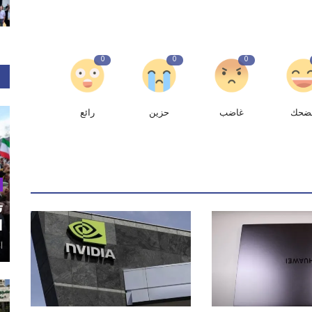
0
0
0
ضحك
غاضب
حزين
رائع
ت
ا
أغ