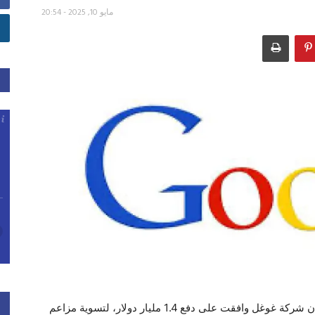
مايو 10, 2025 - 20:54
أعلن المدعي العام في ولاية تكساس الأميركية، الجمعة، أن شركة غوغل وافقت على دفع 1.4 مليار دولار، لتسوية مزاعم