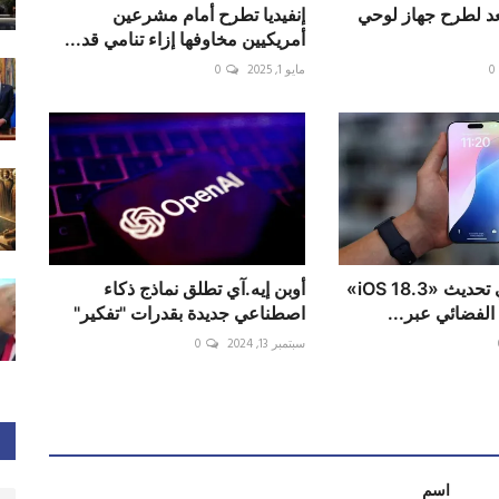
د لطرح جهاز لوحي
إنفيديا تطرح أمام مشرعين
أمريكيين مخاوفها إزاء تنامي قد...
0
مايو 1, 2025
0
أبرز تعديل في تحديث «iOS 18.3»
أوبن إيه.آي تطلق نماذج ذكاء
الفضائي عبر...
اصطناعي جديدة بقدرات "تفكير"
سبتمبر 13, 2024
0
اسم