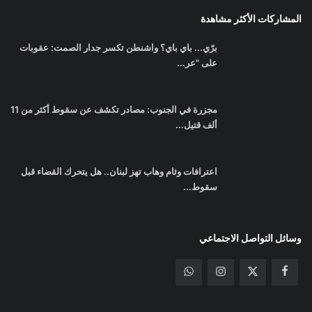
المشاركات الأكثر مشاهدة
برّي... باي باي؟ واشنطن تكسر جدار الصمت: عقوبات
على "عر...
مجزرة في الجنوب: مصادر تكشف عن سقوط أكثر من 11
ألف قتيل...
اعترافات وئام وهاب تهز لبنان.. هل يتحرك القضاء قبل
سقوط...
وسائل التواصل الاجتماعي