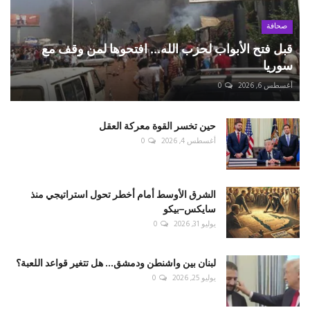
صحافة
قبل فتح الأبواب لحزب الله... افتحوها لمن وقف مع
سوريا
أغسطس 6, 2026
0
حين تخسر القوة معركة العقل
أغسطس 4, 2026
0
الشرق الأوسط أمام أخطر تحول استراتيجي منذ
سايكس–بيكو
يوليو 31, 2026
0
لبنان بين واشنطن ودمشق... هل تتغير قواعد اللعبة؟
يوليو 25, 2026
0