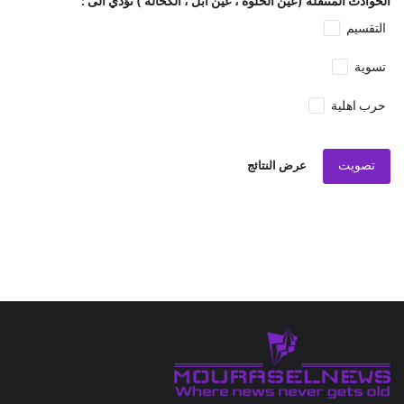
الحوادث المتنقلة (عين الحلوة ، عين ابل ، الكحالة ) تؤدي الى :
التقسيم
تسوية
حرب اهلية
تصويت
عرض النتائج