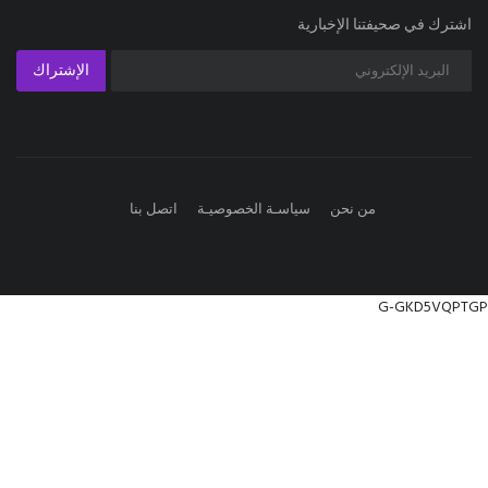
اشترك في صحيفتنا الإخبارية
الإشتراك
من نحن
سياسـة الخصوصيـة
اتصل بنا
G-GKD5VQPTGP