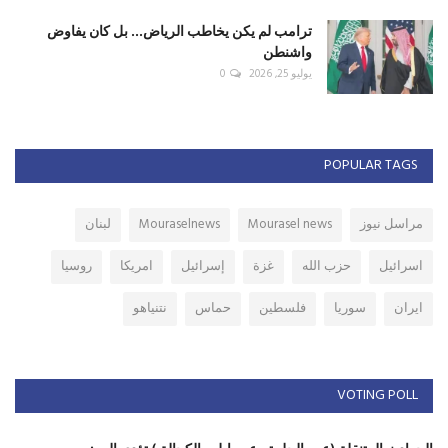
ترامب لم يكن يخاطب الرياض... بل كان يفاوض
واشنطن
يوليو 25, 2026
0
POPULAR TAGS
مراسل نيوز
Mourasel news
Mouraselnews
لبنان
اسرائيل
حزب الله
غزة
إسرائيل
امريكا
روسيا
ايران
سوريا
فلسطين
حماس
نتنياهو
VOTING POLL