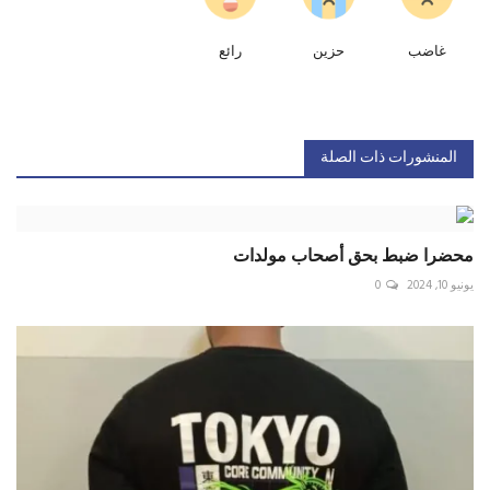
غاضب
حزين
رائع
المنشورات ذات الصلة
محضرا ضبط بحق أصحاب مولدات
يونيو 10, 2024
0