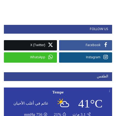
FOLLOW US
X (Twitter)
Facebook
WhatsApp
Instagram
الطقس
Tempe
41°C
غائم في أغلب الأحيان
3.1 م\ث
21%
756
mmHg