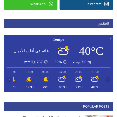
WhatsApp
Instagram
الطقس
Tempe
40°C
غائم في أغلب الأحيان
3.6 م\ث
22%
757
mmHg
02:00
01:00
00:00
23:00
22:00
21:00
‹
›
C
36°C
37°C
38°C
38°C
39°C
40°C
POPULAR POSTS