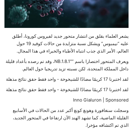
حياة
يشعر العلماء بقلق من انتشار متحور جديد لفيروس كورونا، أطلق
عليه “نيمبوس” ويشكل نسبة متزايدة من حالات كوفيد 19 حول
العالم، الأمر الذي جذب انتباه الأطباء والخبراء في هذا المجال.
ويعرف المتحور اختصارا باسم “NB.1.8.1″، وقد تم رصده بأعداد قليلة
داخل المملكة المتحدة، لكن نسبته تزيد تدريجيا حول العالم.
لقد اختبرنا 17 كريمًا مضادًا للشيخوخة - واحد فقط حقق نتائج مذهلة
لقد اختبرنا 17 كريمًا مضادًا للشيخوخة - واحد فقط حقق نتائج مذهلة
Inno Gialuron | Sponsored
وسجلت سنغافورة وهونغ كونغ أكبر عدد من الحالات في الأسابيع
القليلة الماضية، كما تشهد الهند الآن ارتفاعا في المتحور الجديد،
الذي تم اكتشافه مؤخرا.