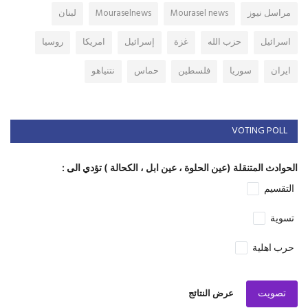
مراسل نيوز
Mourasel news
Mouraselnews
لبنان
اسرائيل
حزب الله
غزة
إسرائيل
امريكا
روسيا
ايران
سوريا
فلسطين
حماس
نتنياهو
VOTING POLL
الحوادث المتنقلة (عين الحلوة ، عين ابل ، الكحالة ) تؤدي الى :
التقسيم
تسوية
حرب اهلية
تصويت
عرض النتائج