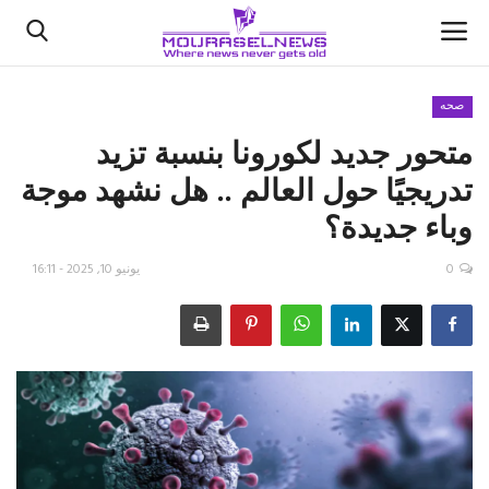
صحه
متحور جديد لكورونا بنسبة تزيد
الأخبار
تدريجيًا حول العالم .. هل نشهد موجة
كتّابنا
وباء جديدة؟
السعودية
0
يونيو 10, 2025 - 16:11
اقتصاد
علوم وتكنولوجيا
رياضة
فيديو