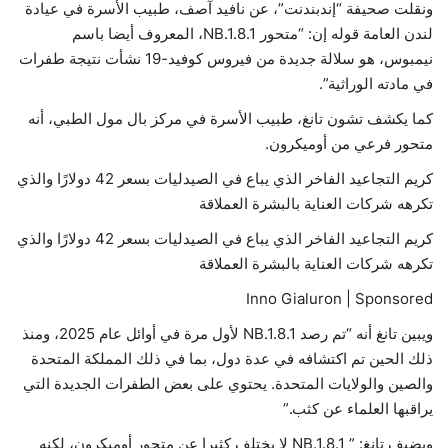
ونقلت صحيفة “إندبندنت”، عن نافيد آصف، طبيب الأسرة في عيادة
لندن العامة قوله إن: “متحور NB.1.8.1، المعروف أيضا باسم
نيمبوس، هو سلالة جديدة من فيروس كوفيد-19 نشأت نتيجة طفرات
في مادته الوراثية”.
كما يكشف تشون تانغ، طبيب الأسرة في مركز بال مول الطبي، أنه
متحور فرعي من أوميكرون.
كريم التجاعيد الفاخر الذي يباع في الصيدليات بسعر 42 دولارًا والذي
تكرهه شركات العناية بالبشرة العملاقة
كريم التجاعيد الفاخر الذي يباع في الصيدليات بسعر 42 دولارًا والذي
تكرهه شركات العناية بالبشرة العملاقة
Inno Gialuron | Sponsored
ويبين تانغ أنه “تم رصد NB.1.8.1 لأول مرة في أوائل عام 2025، ومنذ
ذلك الحين تم اكتشافه في عدة دول، بما في ذلك المملكة المتحدة
والصين والولايات المتحدة. يحتوي على بعض الطفرات الجديدة التي
يراقبها العلماء عن كثب.”
ويضيف تانغ: ” NB.1.8.1 لا يختلف كثيرا عن متحور أوميكرون، لكنه