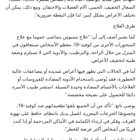
السعال الخفيف، الحمى، آلام العضلات والاحتقان. ومع ذلك، يمكن أن
تختلف الأعراض بشكل كبير، لذا فإن اليقظة ضرورية”.
طرق العلاج
كما يشير آصف إلى أن: “علاج نيمبوس يتماشى عموما مع علاج
المتحورات الأخرى من كوفيد-19. معظم الأشخاص سيتعافون في
المنزل من خلال الراحة، والترطيب، والأدوية التي لا تستلزم وصفة
طبية لتخفيف الأعراض.
أما في الحالات التي تظهر فيها أعراض شديدة أو مضاعفات عالية
الخطورة، فقد يُوصى باستخدام الأدوية المضادة للفيروسات أو
العلاجات بالأجسام المضادة وحيدة النسيلة. استشر طبيب الأسرة
دائمًا للحصول على نصيحة مخصصة.”
يوصي تانغ: “تأكد من أن الجميع تلقوا تطعيماتهم ضد كوفيد-19،
وخصوصًا الجرعات المعززة. اغسل يديك بانتظام، حافظ على تهوية
الغرف، وفكر في ارتداء الكمامة في الأماكن المزدحمة أو إذا كنت
قريبًا من أشخاص أكثر عرضة للخطر”.
وتابع: “إذا شعر أحد أفراد الأسرة بالمرض، حاول الحفاظ على