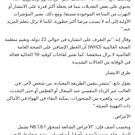
يحتوي على بعض التعديلات مما قد يجعله أكثر قدرة على الانتشار أو
التهرب من المناعة الموجودة مسبقا. ومع ذلك، تشير المؤشرات
الأولية إلى أنه لا يسبب مرضا أكثر خطورة، لكننا لا نزال نتعلم المزيد
عنه.”
وقال إنه: “تم التعرف على انتشاره في حوالي 22 دولة، وتقيم منظمة
الصحة العالمية (WHO) أن الخطر الإضافي على الصحة العامة
العالمية لا يزال منخفضا، كما تعتبر لقاحات كوفيد-19 الحالية فعالة
في الوقاية من الحالات الشديدة
طرق الانتشار
يقول تانغ: “ينتشر بنفس الطريقة المعتادة، من شخص لآخر، في
الغالب عبر الرذاذ التنفسي عند السعال أو العطس أو حتى التحدث
عن قرب. وكغيره من المتحورات، يمكنه البقاء في الهواء في الأماكن
ذات التهوية السيئة.”
الأعراض
وبحسب آصف فإن: “الأعراض الشائعة لمتحوّر NB.1.8.1 تشمل
التهاب حلق شديد (يُوصف أحيانا بأنه إحساس بشفرة حادة)، التعب،