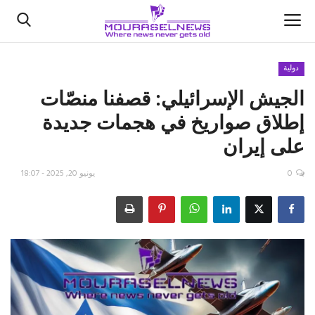
دولية
الجيش الإسرائيلي: قصفنا منصّات
الأخبار
إطلاق صواريخ في هجمات جديدة
كتّابنا
على إيران
السعودية
0
يونيو 20, 2025 - 18:07
اقتصاد
علوم وتكنولوجيا
رياضة
فيديو