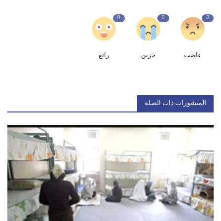
0
0
0
غاضب
حزين
رائع
المنشورات ذات الصلة