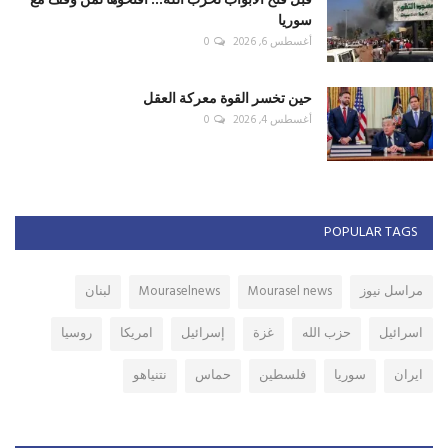
سوريا
أغسطس 6, 2026
0
حين تخسر القوة معركة العقل
أغسطس 4, 2026
0
POPULAR TAGS
مراسل نيوز
Mourasel news
Mouraselnews
لبنان
اسرائيل
حزب الله
غزة
إسرائيل
امريكا
روسيا
ايران
سوريا
فلسطين
حماس
نتنياهو