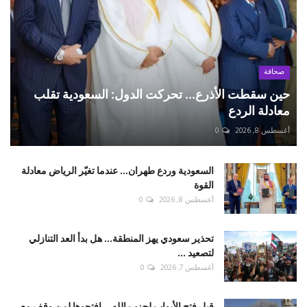
صحافة
حين سقطت الأذرع... تحركت الدول: السعودية تقلب
معادلة الردع
أغسطس 8, 2026
0
السعودية وردع طهران... عندما تغيّر الرياض معادلة
القوة
أغسطس 8, 2026
0
تحذير سعودي يهز المنطقة... هل بدأ العد التنازلي
لتصعيد ...
أغسطس 7, 2026
0
قبل فتح الأبواب لحزب الله... افتحوها لمن وقف مع