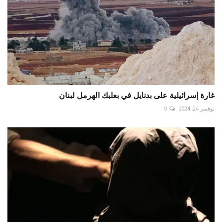
غارة إسرائيلية على بدنايل في بعلبك الهرمل ⁧‫لبنان‬⁩
نوفمبر 24, 2024
0