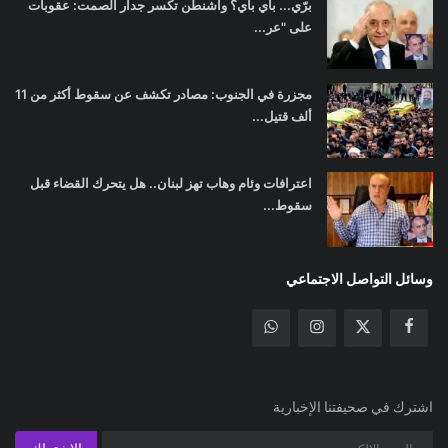
برّي... باي باي؟ واشنطن تكسر جدار الصمت: عقوبات
على "عر...
مجزرة في الجنوب: مصادر تكشف عن سقوط أكثر من 11
ألف قتيل...
اعترافات وئام وهاب تهز لبنان.. هل يتحرك القضاء قبل
سقوط...
وسائل التواصل الاجتماعي
اشترك في صحيفتنا الإخبارية