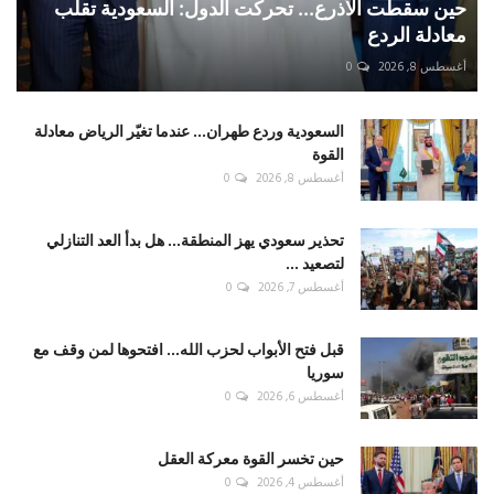
حين سقطت الأذرع... تحركت الدول: السعودية تقلب
معادلة الردع
أغسطس 8, 2026
0
السعودية وردع طهران... عندما تغيّر الرياض معادلة
القوة
أغسطس 8, 2026
0
تحذير سعودي يهز المنطقة... هل بدأ العد التنازلي
لتصعيد ...
أغسطس 7, 2026
0
قبل فتح الأبواب لحزب الله... افتحوها لمن وقف مع
سوريا
أغسطس 6, 2026
0
حين تخسر القوة معركة العقل
أغسطس 4, 2026
0