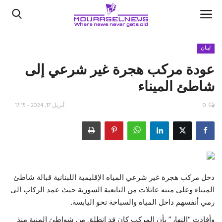
لبنان
عودة مركب هجرة غير شرعي إلى
الأخبار
شاطئ الميناء
كتّابنا
0
أبريل 17, 2024 - 17:15
السعودية
اقتصاد
علوم وتكنولوجيا
دخل مركب هجرة غير شرعي المياه الإقليمية اللبنانية قبالة شاطئ
الميناء وعلى متنه عائلات من التابعية السورية حيث عمد الركاب الى
رياضة
رمي أنفسهم داخل المياه والسباحة نحو اليابسة.
فيديو
وأفادت “النهار” بأن المركب كان قد انطلق من شواطئ المنية منذ