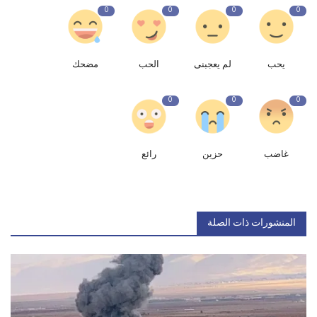
0
0
0
0
يحب
لم يعجبنى
الحب
مضحك
0
0
0
غاضب
حزين
رائع
المنشورات ذات الصلة