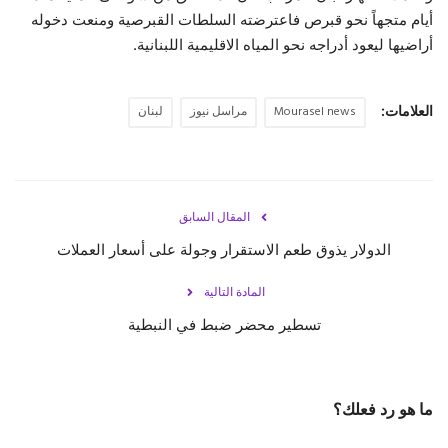
أيام متجهاً نحو قبرص فاعترضته السلطات القبرصية ومنعت دخوله
حياة
أراضيها ليعود أدراجه نحو المياه الاقليمية اللبنانية.
العلامات:
Mourasel news
مراسل نيوز
لبنان
المقال السابق
الدولار يذوق طعم الاستقرار وجولة على أسعار العملات
المادة التالية
تسطير محضر ضبط في النبطية
ما هو رد فعلك؟