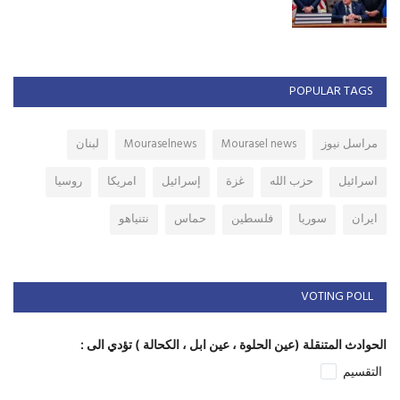
POPULAR TAGS
مراسل نيوز
Mourasel news
Mouraselnews
لبنان
اسرائيل
حزب الله
غزة
إسرائيل
امريكا
روسيا
ايران
سوريا
فلسطين
حماس
نتنياهو
VOTING POLL
الحوادث المتنقلة (عين الحلوة ، عين ابل ، الكحالة ) تؤدي الى :
التقسيم