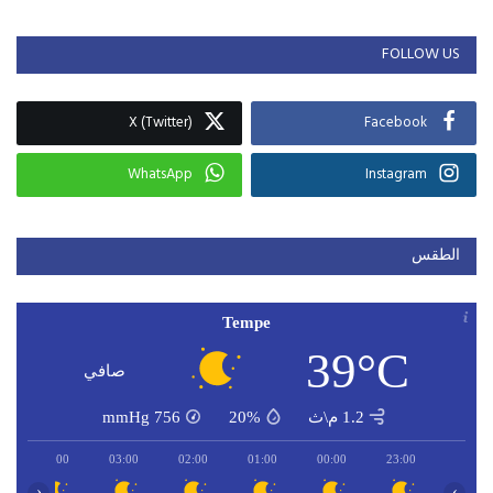
FOLLOW US
X (Twitter)
Facebook
WhatsApp
Instagram
الطقس
Tempe
39°C
صافي
1.2 م\ث
20%
756
mmHg
04:00
03:00
02:00
01:00
00:00
23:00
‹
›