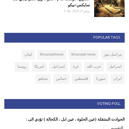
سايكس–بيكو
يوليو 31, 2026
0
POPULAR TAGS
مراسل نيوز
Mourasel news
Mouraselnews
لبنان
اسرائيل
حزب الله
غزة
إسرائيل
امريكا
روسيا
ايران
سوريا
فلسطين
حماس
نتنياهو
VOTING POLL
الحوادث المتنقلة (عين الحلوة ، عين ابل ، الكحالة ) تؤدي الى :
التقسيم