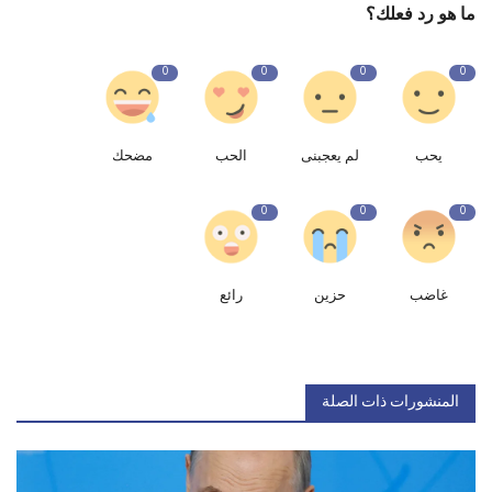
ما هو رد فعلك؟
0
0
0
0
يحب
لم يعجبنى
الحب
مضحك
0
0
0
غاضب
حزين
رائع
المنشورات ذات الصلة