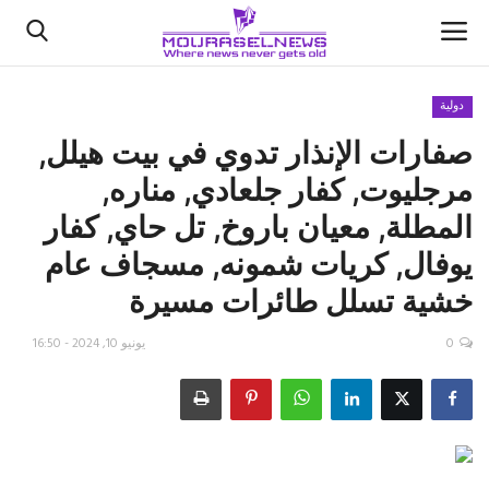
دولية
صفارات الإنذار تدوي في بيت هيلل,
الأخبار
مرجليوت, كفار جلعادي, مناره,
كتّابنا
المطلة, معيان باروخ, تل حاي, كفار
يوفال, كريات شمونه, مسجاف عام
السعودية
خشية تسلل طائرات مسيرة
اقتصاد
0
يونيو 10, 2024 - 16:50
علوم وتكنولوجيا
رياضة
فيديو