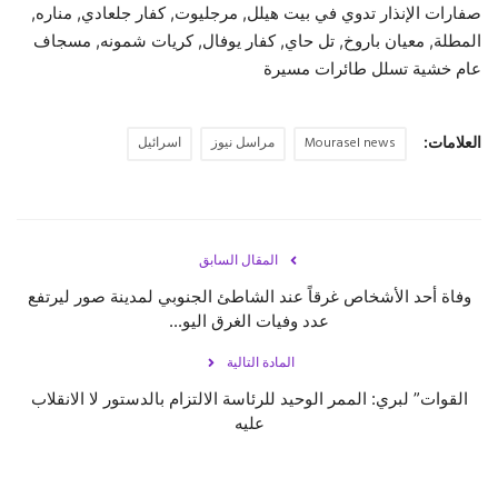
صفارات الإنذار تدوي في بيت هيلل, مرجليوت, كفار جلعادي, مناره,
المطلة, معيان باروخ, تل حاي, كفار يوفال, كريات شمونه, مسجاف
حياة
عام خشية تسلل طائرات مسيرة
العلامات:
Mourasel news
مراسل نيوز
اسرائيل
المقال السابق
وفاة أحد الأشخاص غرقاً عند الشاطئ الجنوبي لمدينة صور ليرتفع
عدد وفيات الغرق اليو...
المادة التالية
القوات” لبري: الممر الوحيد للرئاسة الالتزام بالدستور لا الانقلاب
عليه