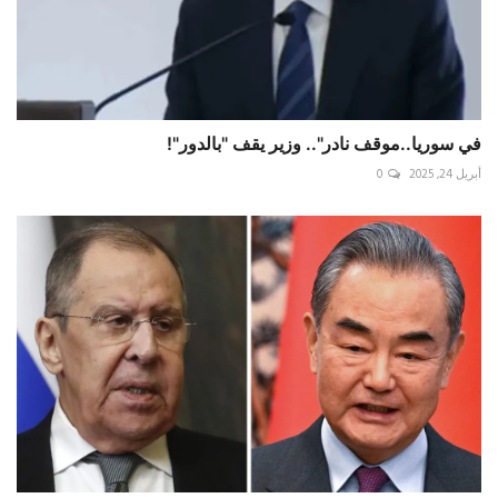
في سوريا..موقف نادر".. وزير يقف "بالدور"!
أبريل 24, 2025
0