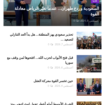
كتّابنا
السعودية وردع طهران... عندما تغيّر الرياض معادلة
القوة
أغسطس 8, 2026
0
تحذير سعودي يهز المنطقة... هل بدأ العد التنازلي
لتصعيد ...
أغسطس 7, 2026
0
قبل فتح الأبواب لحزب الله... افتحوها لمن وقف مع
سوريا
أغسطس 6, 2026
0
حين تخسر القوة معركة العقل
أغسطس 4, 2026
0
الشرق الأوسط أمام أخطر تحول استراتيجي منذ