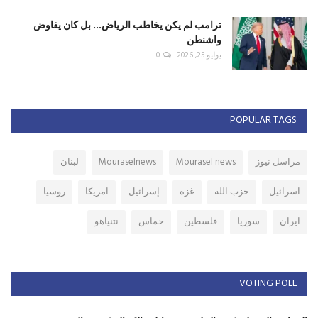
ترامب لم يكن يخاطب الرياض... بل كان يفاوض
واشنطن
يوليو 25, 2026
0
POPULAR TAGS
مراسل نيوز
Mourasel news
Mouraselnews
لبنان
اسرائيل
حزب الله
غزة
إسرائيل
امريكا
روسيا
ايران
سوريا
فلسطين
حماس
نتنياهو
VOTING POLL