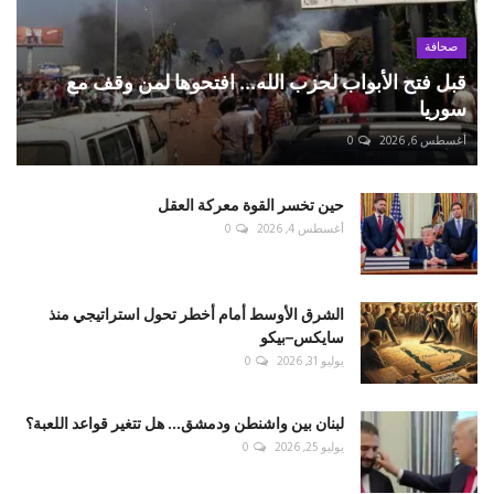
صحافة
قبل فتح الأبواب لحزب الله... افتحوها لمن وقف مع
سوريا
أغسطس 6, 2026
0
حين تخسر القوة معركة العقل
أغسطس 4, 2026
0
الشرق الأوسط أمام أخطر تحول استراتيجي منذ
سايكس–بيكو
يوليو 31, 2026
0
لبنان بين واشنطن ودمشق... هل تتغير قواعد اللعبة؟
يوليو 25, 2026
0