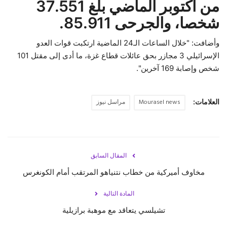
من أكتوبر الماضي بلغ 37.551
شخصا، والجرحى 85.911.
حياة
وأضافت: "خلال الساعات الـ24 الماضية ارتكبت قوات العدو
الإسرائيلي 3 مجازر بحق عائلات قطاع غزة، ما أدى إلى مقتل 101
شخص وإصابة 169 آخرين
".
العلامات:
Mourasel news
مراسل نيوز
المقال السابق
مخاوف أميركية من خطاب نتنياهو المرتقب أمام الكونغرس
المادة التالية
تشيلسي يتعاقد مع موهبة برازيلية