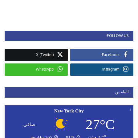
FOLLOW US
X (Twitter)
Facebook
WhatsApp
Instagram
الطقس
New York City
27°C
صافي
2 م\ث
81%
765
mmHg