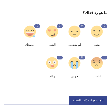
ما هو رد فعلك؟
0
0
0
0
يحب
لم يعجبنى
الحب
مضحك
0
0
0
غاضب
حزين
رائع
المنشورات ذات الصلة