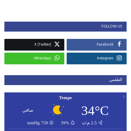
FOLLOW US
X (Twitter)
Facebook
WhatsApp
Instagram
الطقس
Tempe
34°C
صافي
2.5 م\ث
39%
758
mmHg