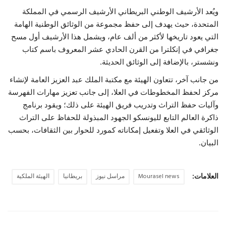
ويُعد الأرشيف الوطني البريطاني الأرشيف الرسمي في المملكة
المتحدة، حيث يهدف إلى حفظ مجموعة من الوثائق الوطنية الهامة
التي يعود تاريخها لأكثر من ألف عام، ويشمل هذا الأرشيف أول مسح
جغرافي في إنكلترا من القرن الحادي عشر المعروف باسم كتاب
ونشستر، بالإضافة إلى الوثائق الحديثة.
من جانب آخر، تتعاون الهيئة مع مكتبة الملك عبد العزيز العامة لإنشاء
مركز لحفظ المخطوطات في العلا، إلى جانب تعزيز مهارات الفهرسة
وآليات حفظ التراث وتدريب فريق الهيئة على ذلك؛ ويقود برنامج
ذاكرة العالم التابع لليونسكو الجهود المبذولة للحفاظ على التراث
الوثائقي في العلا وتفعيل إمكاناته كمورد للحوار بين الثقافات، بحسب
البيان.
العلامات:
Mourasel news
مراسل نيوز
بريطانيا
الهيئة الملكية