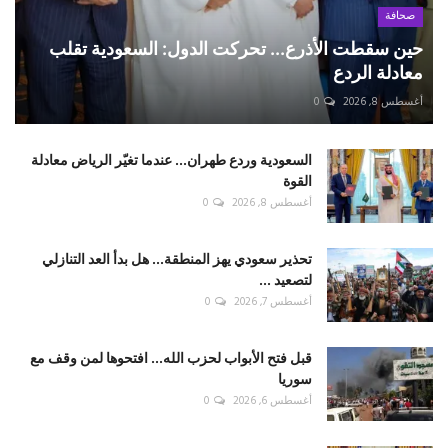
صحافة
حين سقطت الأذرع... تحركت الدول: السعودية تقلب
معادلة الردع
أغسطس 8, 2026
0
السعودية وردع طهران... عندما تغيّر الرياض معادلة
القوة
أغسطس 8, 2026
0
تحذير سعودي يهز المنطقة... هل بدأ العد التنازلي
لتصعيد ...
أغسطس 7, 2026
0
قبل فتح الأبواب لحزب الله... افتحوها لمن وقف مع
سوريا
أغسطس 6, 2026
0