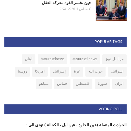
حين تخسر القوة معركة العقل
أغسطس 4, 2026
0
POPULAR TAGS
مراسل نيوز
Mourasel news
Mouraselnews
لبنان
اسرائيل
حزب الله
غزة
إسرائيل
امريكا
روسيا
ايران
سوريا
فلسطين
حماس
نتنياهو
VOTING POLL
الحوادث المتنقلة (عين الحلوة ، عين ابل ، الكحالة ) تؤدي الى :