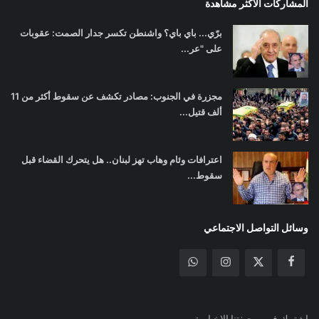
المشاركات الأكثر مشاهدة
برّي... باي باي؟ واشنطن تكسر جدار الصمت: عقوبات
على "عر...
مجزرة في الجنوب: مصادر تكشف عن سقوط أكثر من 11
ألف قتيل...
اعترافات وئام وهاب تهز لبنان.. هل يتحرك القضاء قبل
سقوط...
وسائل التواصل الاجتماعي