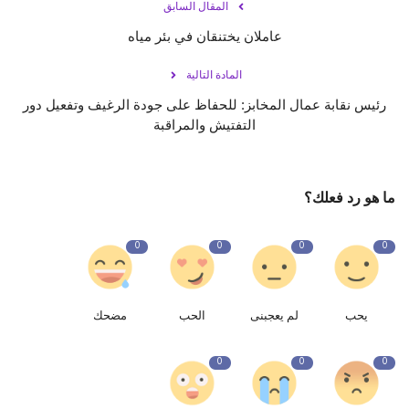
المقال السابق
عاملان يختنقان في بئر مياه
المادة التالية
رئيس نقابة عمال المخابز: للحفاظ على جودة الرغيف وتفعيل دور
التفتيش والمراقبة
ما هو رد فعلك؟
0
0
0
0
يحب
لم يعجبنى
الحب
مضحك
0
0
0