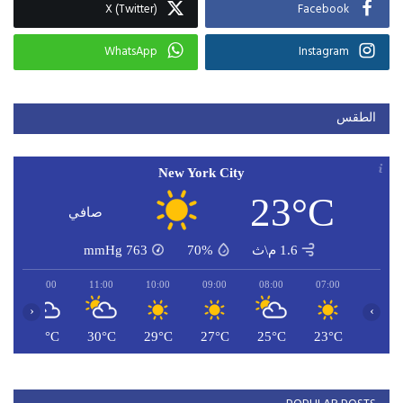
X (Twitter)
Facebook
WhatsApp
Instagram
الطقس
New York City
23°C
صافي
1.6 م\ث
70%
763
mmHg
12:00
11:00
10:00
09:00
08:00
07:00
‹
›
C
31°C
30°C
29°C
27°C
25°C
23°C