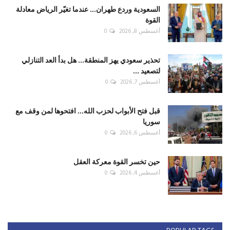
السعودية وردع طهران... عندما تغيّر الرياض معادلة
القوة
أغسطس 8, 2026
0
تحذير سعودي يهز المنطقة... هل بدأ العد التنازلي
لتصعيد ...
أغسطس 7, 2026
0
قبل فتح الأبواب لحزب الله... افتحوها لمن وقف مع
سوريا
أغسطس 6, 2026
0
حين تخسر القوة معركة العقل
أغسطس 4, 2026
0