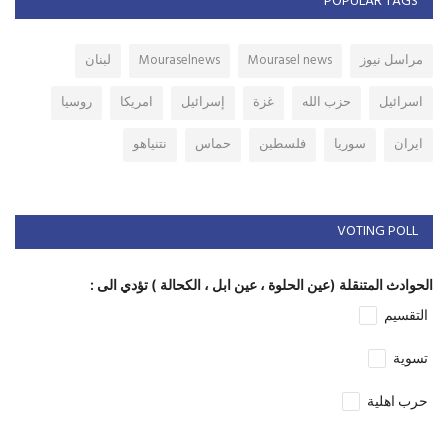
POPULAR TAGS
مراسل نيوز
Mourasel news
Mouraselnews
لبنان
اسرائيل
حزب الله
غزة
إسرائيل
امريكا
روسيا
ايران
سوريا
فلسطين
حماس
نتنياهو
VOTING POLL
الحوادث المتنقلة (عين الحلوة ، عين ابل ، الكحالة ) تؤدي الى :
التقسيم
تسوية
حرب اهلية