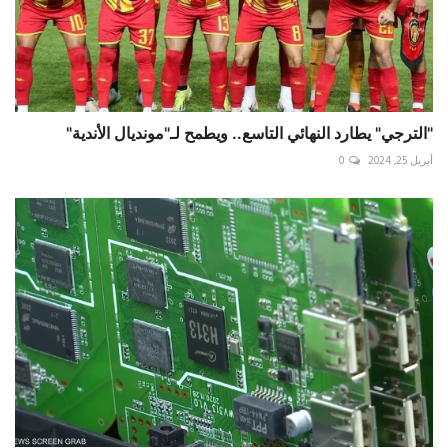
"الترجي" يطارد النهائي التاسع.. ويطمح لـ"مونديال الأندية"
أبريل 25, 2024
0