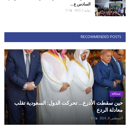
السادس ع...
يوليو 3, 2025
0
RECOMMENDED POSTS
صحافة
حين سقطت الأذرع... تحركت الدول: السعودية تقلب
معادلة الردع
أغسطس 8, 2026
0