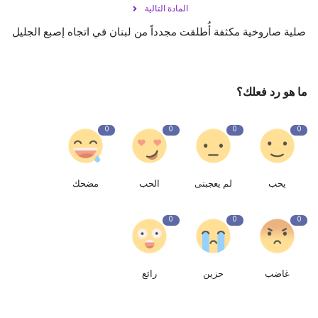
المادة التالية
صلية صاروخية مكثفة أُطلقت مجدداً من ‎لبنان في اتجاه إصبع الجليل
ما هو رد فعلك؟
0
0
0
0
يحب
لم يعجبنى
الحب
مضحك
0
0
0
غاضب
حزين
رائع