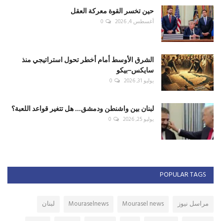
حين تخسر القوة معركة العقل
أغسطس 4, 2026
0
الشرق الأوسط أمام أخطر تحول استراتيجي منذ
سايكس–بيكو
يوليو 31, 2026
0
لبنان بين واشنطن ودمشق... هل تتغير قواعد اللعبة؟
يوليو 25, 2026
0
POPULAR TAGS
مراسل نيوز
Mourasel news
Mouraselnews
لبنان