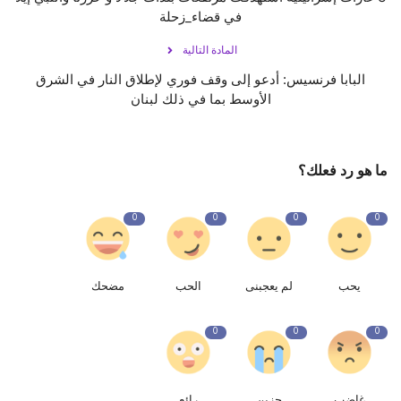
في ‎قضاء_زحلة
المادة التالية
البابا فرنسيس: أدعو إلى وقف فوري لإطلاق النار في الشرق
الأوسط بما في ذلك لبنان
ما هو رد فعلك؟
0
0
0
0
يحب
لم يعجبنى
الحب
مضحك
0
0
0
غاضب
حزين
رائع