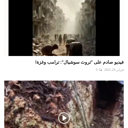
فيديو صادم على "تروث سوشيال": ترامب وغزة!
فبراير 26, 2025
0