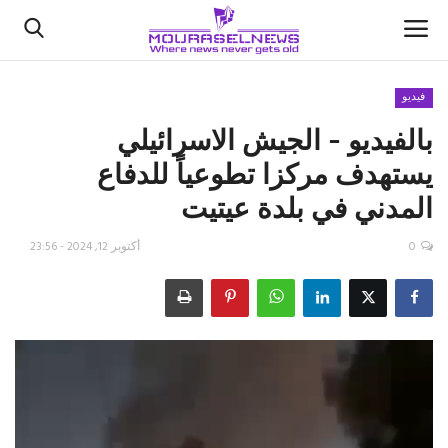
فيديو
بالفيديو - الجيش الاسرائيلي
الأخبار
يستهدف مركزا تطوعياً للدفاع
كتّابنا
المدني في بلدة عيتيت
السعودية
0
أكتوبر 12, 2024 - 23:56
اقتصاد
علوم وتكنولوجيا
رياضة
فيديو