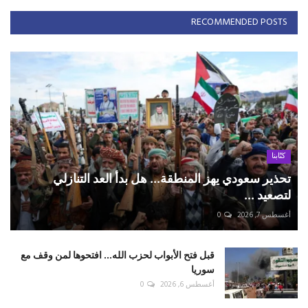
RECOMMENDED POSTS
كتّابنا
تحذير سعودي يهز المنطقة... هل بدأ العد التنازلي
لتصعيد ...
أغسطس 7, 2026
0
قبل فتح الأبواب لحزب الله... افتحوها لمن وقف مع
سوريا
أغسطس 6, 2026
0