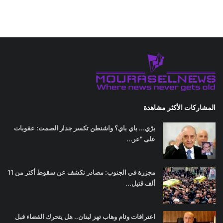
المشاركات الأكثر مشاهدة
برّي... باي باي؟ واشنطن تكسر جدار الصمت: عقوبات
على "عر...
مجزرة في الجنوب: مصادر تكشف عن سقوط أكثر من 11
ألف قتيل...
اعترافات وئام وهاب تهز لبنان.. هل يتحرك القضاء قبل