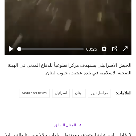
00:25
Play
Settings
PIP
Enter
fulls
الجيش الاسرائيلي يستهدف مركزا تطوعياً للدفاع المدني في الهيئة
الصحية الاسلامية في بلدة عيتيت، جنوب لبنان.
العلامات:
مراسل نيوز
لبنان
اسرائيل
Mourasel news
المقال السابق
3 غارات إسرائيلية استهدفت مرتفعات بلدات جلالا و حزرتا والنبي إيلا