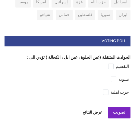
اسرائيل
حزب الله
غزة
إسرائيل
امريكا
روسيا
ايران
سوريا
فلسطين
حماس
نتنياهو
VOTING POLL
الحوادث المتنقلة (عين الحلوة ، عين ابل ، الكحالة ) تؤدي الى :
التقسيم
تسوية
حرب اهلية
تصويت
عرض النتائج