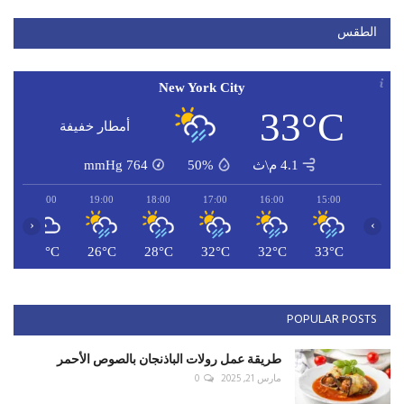
الطقس
New York City
33°C
أمطار خفيفة
4.1 م\ث
50%
764
mmHg
20:00
19:00
18:00
17:00
16:00
15:00
‹
›
C
26°C
26°C
28°C
32°C
32°C
33°C
POPULAR POSTS
طريقة عمل رولات الباذنجان بالصوص الأحمر
مارس 21, 2025
0