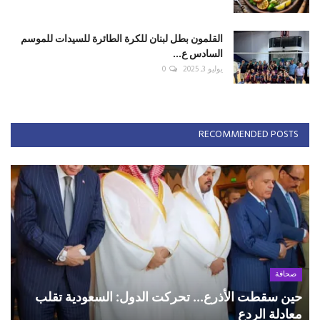
القلمون بطل لبنان للكرة الطائرة للسيدات للموسم
السادس ع...
يوليو 3, 2025
0
RECOMMENDED POSTS
صحافة
حين سقطت الأذرع... تحركت الدول: السعودية تقلب
معادلة الردع