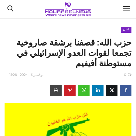
لبنان
حزب الله: قصفنا برشقة صاروخية
الأخبار
تجمعا لقوات العدو الإسرائيلي في
كتّابنا
مستوطنة أفيفيم
السعودية
0
نوفمبر 16, 2024 - 15:28
اقتصاد
علوم وتكنولوجيا
رياضة
فيديو