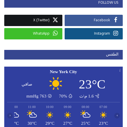
FOLLOW US
X (Twitter)
Facebook
WhatsApp
Instagram
الطقس
New York City
23°C
صافي
1.6 م\ث
70%
763
mmHg
12:00
11:00
10:00
09:00
08:00
07:00
‹
›
C
31°C
30°C
29°C
27°C
25°C
23°C