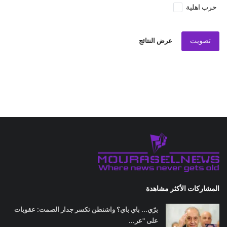
حرب اهلية
تصويت
عرض النتائج
المشاركات الأكثر مشاهدة
برّي... باي باي؟ واشنطن تكسر جدار الصمت: عقوبات
على "عر...