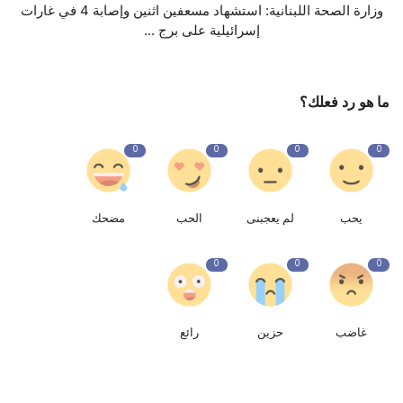
وزارة الصحة اللبنانية: استشهاد مسعفين اثنين وإصابة 4 في غارات
إسرائيلية على برج ...
ما هو رد فعلك؟
0
0
0
0
يحب
لم يعجبنى
الحب
مضحك
0
0
0
غاضب
حزين
رائع