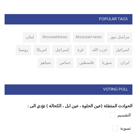
POPULAR TAGS
مراسل نيوز
Mourasel news
Mouraselnews
لبنان
اسرائيل
حزب الله
غزة
إسرائيل
امريكا
روسيا
ايران
سوريا
فلسطين
حماس
نتنياهو
VOTING POLL
الحوادث المتنقلة (عين الحلوة ، عين ابل ، الكحالة ) تؤدي الى :
التقسيم
تسوية