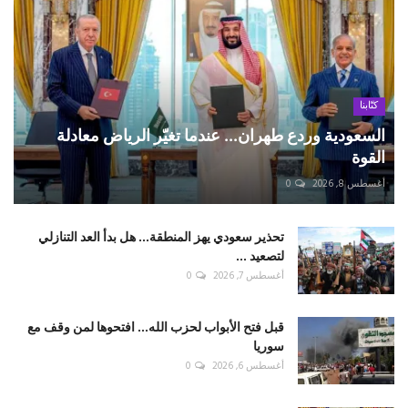
كتّابنا
السعودية وردع طهران... عندما تغيّر الرياض معادلة
القوة
أغسطس 8, 2026
0
تحذير سعودي يهز المنطقة... هل بدأ العد التنازلي
لتصعيد ...
أغسطس 7, 2026
0
قبل فتح الأبواب لحزب الله... افتحوها لمن وقف مع
سوريا
أغسطس 6, 2026
0