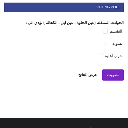
VOTING POLL
الحوادث المتنقلة (عين الحلوة ، عين ابل ، الكحالة ) تؤدي الى :
التقسيم
تسوية
حرب اهلية
تصويت
عرض النتائج