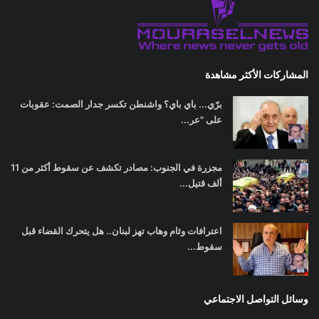
المشاركات الأكثر مشاهدة
برّي... باي باي؟ واشنطن تكسر جدار الصمت: عقوبات
على "عر...
مجزرة في الجنوب: مصادر تكشف عن سقوط أكثر من 11
ألف قتيل...
اعترافات وئام وهاب تهز لبنان.. هل يتحرك القضاء قبل
سقوط...
وسائل التواصل الاجتماعي