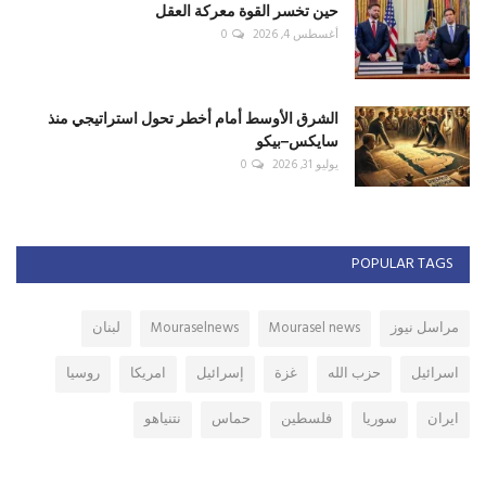
حين تخسر القوة معركة العقل
أغسطس 4, 2026
0
الشرق الأوسط أمام أخطر تحول استراتيجي منذ
سايكس–بيكو
يوليو 31, 2026
0
POPULAR TAGS
مراسل نيوز
Mourasel news
Mouraselnews
لبنان
اسرائيل
حزب الله
غزة
إسرائيل
امريكا
روسيا
ايران
سوريا
فلسطين
حماس
نتنياهو