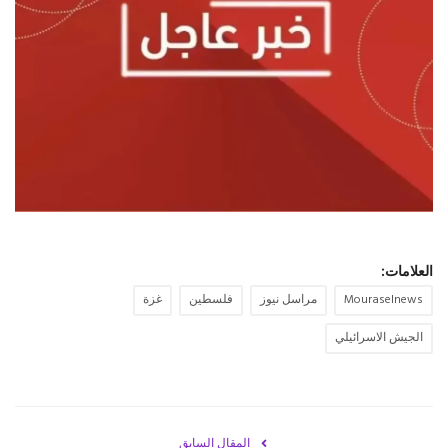
حياة
العلامات:
Mouraselnews
مراسل نيوز
فلسطين
غزة
الجيش الاسرائيلي
المقال السابق