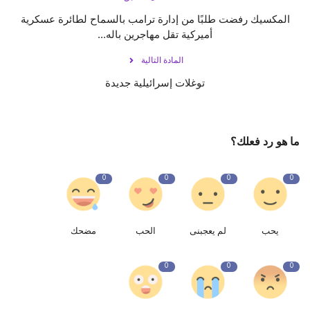
المكسيك رفضت طلبًا من إدارة ترامب بالسماح لطائرة عسكرية
أميركية تقل مهاجرين باله...
المادة التالية
توغلات إسرائيلية جديدة
ما هو رد فعلك؟
0
0
0
0
يحب
لم يعجبنى
الحب
مضحك
0
0
0