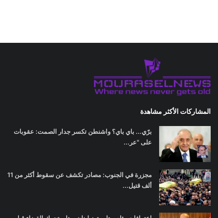
المشاركات الأكثر مشاهدة
برّي... باي باي؟ واشنطن تكسر جدار الصمت: عقوبات
على "عر...
مجزرة في الجنوب: مصادر تكشف عن سقوط أكثر من 11
ألف قتيل...
اعترافات وئام وهاب تهز لبنان.. هل يتحرك القضاء قبل