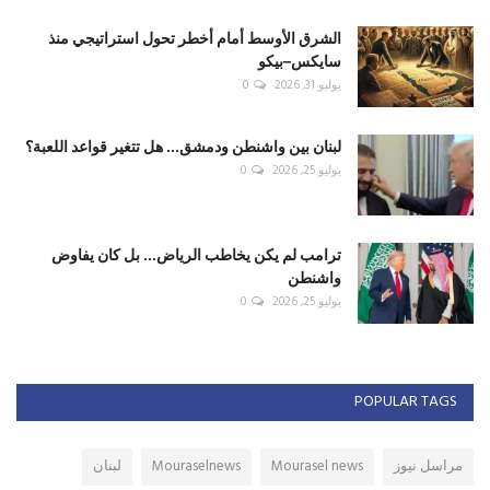
الشرق الأوسط أمام أخطر تحول استراتيجي منذ
سايكس–بيكو
يوليو 31, 2026
0
لبنان بين واشنطن ودمشق... هل تتغير قواعد اللعبة؟
يوليو 25, 2026
0
ترامب لم يكن يخاطب الرياض... بل كان يفاوض
واشنطن
يوليو 25, 2026
0
POPULAR TAGS
مراسل نيوز
Mourasel news
Mouraselnews
لبنان