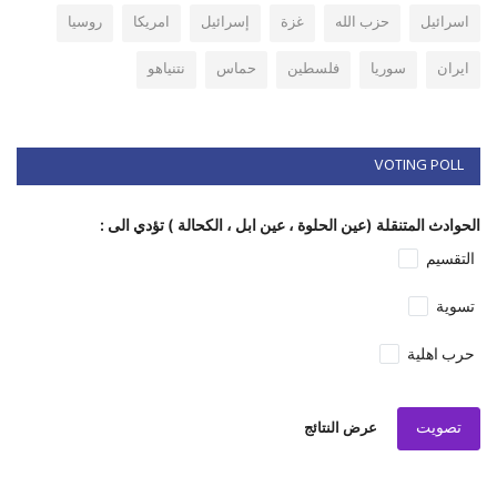
اسرائيل
حزب الله
غزة
إسرائيل
امريكا
روسيا
ايران
سوريا
فلسطين
حماس
نتنياهو
VOTING POLL
الحوادث المتنقلة (عين الحلوة ، عين ابل ، الكحالة ) تؤدي الى :
التقسيم
تسوية
حرب اهلية
تصويت
عرض النتائج