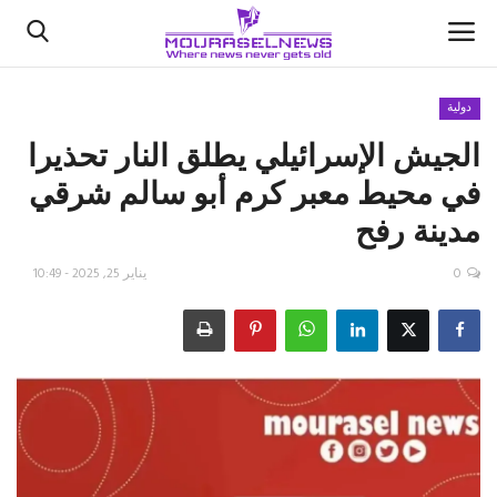
دولية
الجيش الإسرائيلي يطلق النار تحذيرا
الأخبار
في محيط معبر كرم أبو سالم شرقي
كتّابنا
مدينة رفح
السعودية
0
يناير 25, 2025 - 10:49
اقتصاد
علوم وتكنولوجيا
رياضة
فيديو