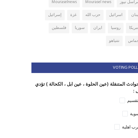
راسل نيوز
Mourasel news
Mouraselnews
بنان
اسرائيل
حزب الله
غزة
إسرائيل
مريكا
روسيا
ايران
سوريا
فلسطين
ماس
نتنياهو
VOTING POLL
وادث المتنقلة (عين الحلوة ، عين ابل ، الكحالة ) تؤدي
 :
تقسيم
وية
ب اهلية