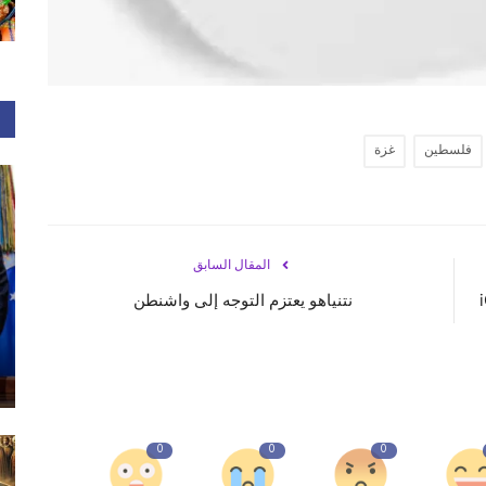
فلسطين
غزة
المقال السابق
نتنياهو يعتزم التوجه إلى واشنطن
0
0
0