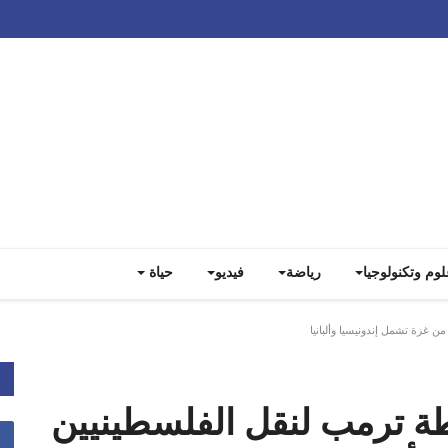
Track all markets on TradingView
لوم وتكنولوجيا
رياضة
فيديو
حياة
لية: خطة ترمب لنقل الفلسطينيين