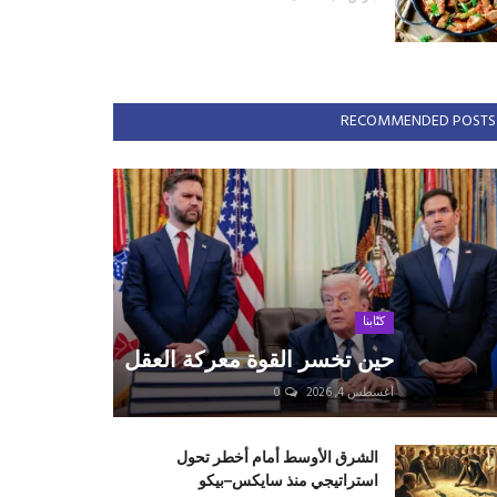
RECOMMENDED POSTS
كتّابنا
حين تخسر القوة معركة العقل
أغسطس 4, 2026
0
الشرق الأوسط أمام أخطر تحول
استراتيجي منذ سايكس–بيكو