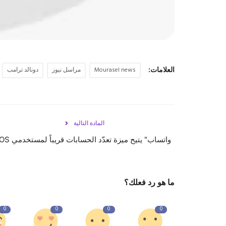
العلامات:
Mourasel news
مراسل نيوز
دونالد ترامب
المادة التالية
واتساب" يتيح ميزة تعدّد الحسابات قريباً لمستخدمي iOS
ما هو رد فعلك؟
0
0
0
0