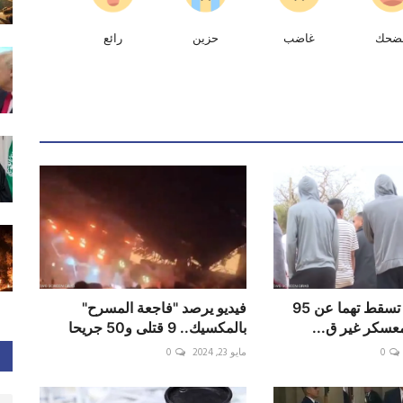
ضحك
غاضب
حزين
رائع
جنوب افريقيا تسقط تهما عن 95
فيديو يرصد "فاجعة المسرح"
بمعسكر غير ق...
بالمكسيك.. 9 قتلى و50 جريحا
0
مايو 23, 2024
0