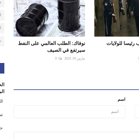
م
ل
ا
ح
 رئيسا للولايات
نوفاك: الطلب العالمي على النفط
سيرتفع في الصيف
مارس 14, 2025
0
الح
الى
اسم
ال
تس
حر