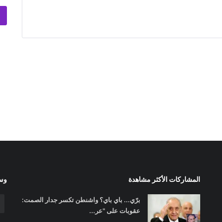
المشاركات الأكثر مشاهدة
وسا
برّي... باي باي؟ واشنطن تكسر جدار الصمت:
عقوبات على "عر...