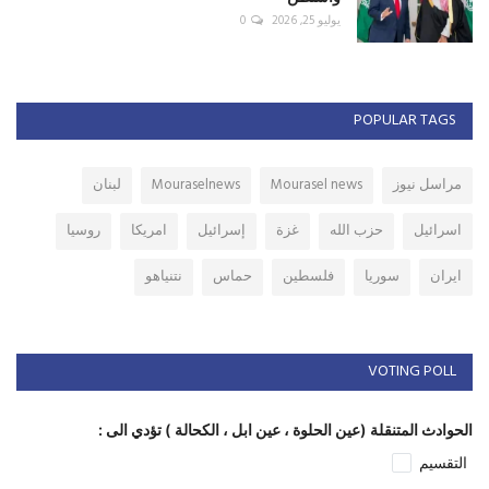
يوليو 25, 2026
0
POPULAR TAGS
مراسل نيوز
Mourasel news
Mouraselnews
لبنان
اسرائيل
حزب الله
غزة
إسرائيل
امريكا
روسيا
ايران
سوريا
فلسطين
حماس
نتنياهو
VOTING POLL
الحوادث المتنقلة (عين الحلوة ، عين ابل ، الكحالة ) تؤدي الى :
التقسيم