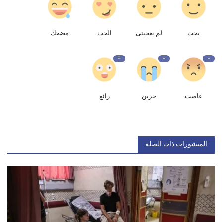
يحب
لم يعجبنى
الحب
مضحك
0
0
0
غاضب
حزين
رائع
المنشورات ذات الصلة