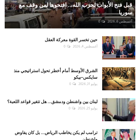
قبل فتح الأبواب لحزب الله... افتحوها لمن وقف مع
سوريا
أغسطس 6, 2026
0
حين تخسر القوة معركة العقل
أغسطس 4, 2026
0
الشرق الأوسط أمام أخطر تحول استراتيجي منذ
سايكس–بيكو
يوليو 31, 2026
0
لبنان بين واشنطن ودمشق... هل تتغير قواعد اللعبة؟
يوليو 25, 2026
0
ترامب لم يكن يخاطب الرياض... بل كان يفاوض
واشنطن