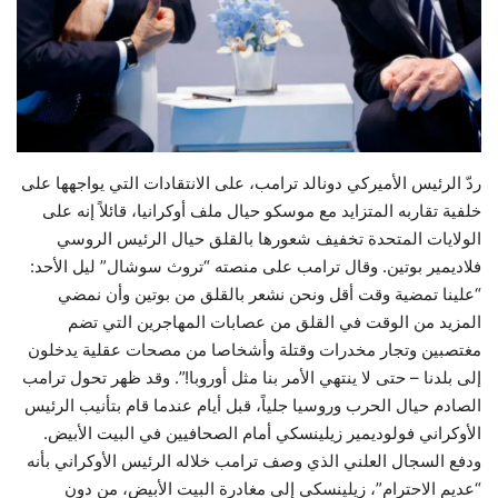
حياة
ردّ الرئيس الأميركي دونالد ترامب، على الانتقادات التي يواجهها على
خلفية تقاربه المتزايد مع موسكو حيال ملف أوكرانيا، قائلاً إنه على
الولايات المتحدة تخفيف شعورها بالقلق حيال الرئيس الروسي
فلاديمير بوتين. وقال ترامب على منصته “تروث سوشال” ليل الأحد:
“علينا تمضية وقت أقل ونحن نشعر بالقلق من بوتين وأن نمضي
المزيد من الوقت في القلق من عصابات المهاجرين التي تضم
مغتصبين وتجار مخدرات وقتلة وأشخاصا من مصحات عقلية يدخلون
إلى بلدنا – حتى لا ينتهي الأمر بنا مثل أوروبا!”. وقد ظهر تحول ترامب
الصادم حيال الحرب وروسيا جلياً، قبل أيام عندما قام بتأنيب الرئيس
الأوكراني فولوديمير زيلينسكي أمام الصحافيين في البيت الأبيض.
ودفع السجال العلني الذي وصف ترامب خلاله الرئيس الأوكراني بأنه
“عديم الاحترام”، زيلينسكي إلى مغادرة البيت الأبيض، من دون