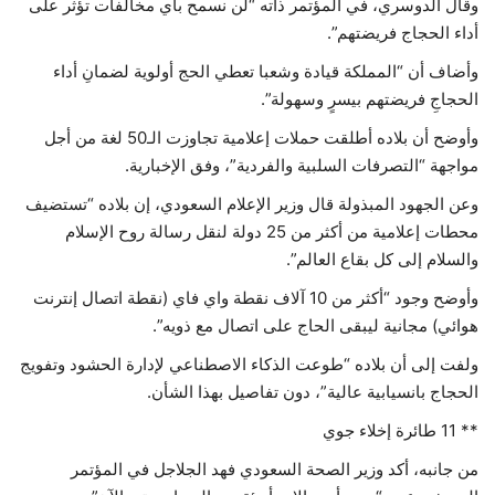
وقال الدوسري، في المؤتمر ذاته “لن نسمح بأي مخالفات تؤثر على
أداء الحجاج فريضتهم”.
وأضاف أن “المملكة قيادة وشعبا تعطي الحج أولوية لضمانِ أداء
الحجاجِ فريضتهم بيسرٍ وسهولة”.
وأوضح أن بلاده أطلقت حملات إعلامية تجاوزت الـ50 لغة من أجل
مواجهة “التصرفات السلبية والفردية”، وفق الإخبارية.
وعن الجهود المبذولة قال وزير الإعلام السعودي، إن بلاده “تستضيف
محطات إعلامية من أكثر من 25 دولة لنقل رسالة روح الإسلام
والسلام إلى كل بقاع العالم”.
وأوضح وجود “أكثر من 10 آلاف نقطة واي فاي (نقطة اتصال إنترنت
هوائي) مجانية ليبقى الحاج على اتصال مع ذويه”.
ولفت إلى أن بلاده “طوعت الذكاء الاصطناعي لإدارة الحشود وتفويج
الحجاج بانسيابية عالية”، دون تفاصيل بهذا الشأن.
** 11 طائرة إخلاء جوي
من جانبه، أكد وزير الصحة السعودي فهد الجلاجل في المؤتمر