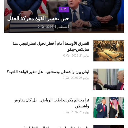
كتّابنا
حين تخسر القوة معركة العقل
أغسطس 4, 2026
0
الشرق الأوسط أمام أخطر تحول استراتيجي منذ
سايكس–بيكو
يوليو 31, 2026
0
لبنان بين واشنطن ودمشق... هل تتغير قواعد اللعبة؟
يوليو 25, 2026
0
ترامب لم يكن يخاطب الرياض... بل كان يفاوض
واشنطن
يوليو 25, 2026
0