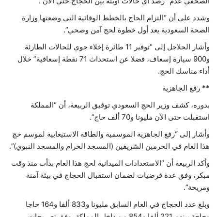
الصحفي عدم “رصد أي حالات أوبئة بين الحجاج حتى الآن”.
وشدد على أن “التزام الحاج بالخطط الوقائية التي وضعتها وزارة
الصحة السعودية يعد أول خطوة لحج آمن وصحي”.
وأشار الجلاجل إلى “توفير 11 طائرة إخلاء جوي للحالات الطارئة
و900 سيارة إسعاف، فضلا عن استحداث 71 نقطة إسعافية” خلال
أداء مناسك الحج.
** رفع الجاهزية
بدوره، كشف وزير الحج السعودي توفيق الربيعة، أن “المملكة
استقبلت حتى الآن مليونا و70 ألف حاج”.
وأشار إلى “رفع الجاهزية الموسمية والطاقة الاستيعابية لموسم حج
هذا العام في الحرمين الشريفين (المسجد الحرام والمسجد النبوي)”.
وأكد الربيعة أن “الاستعدادات الميدانية لحج هذا العام بدأت منذ وقت
مبكر، وفق عدة فرضيات لضمان استقبال الحجاج في بيئة آمنة
ومريحة”.
وبلغ عدد الحجاج في العام السابق مليونا و833 ألفا و164 حاجا
وحاجة بينهم 221 ألفا و854 من داخل المملكة، وفق تصريحات