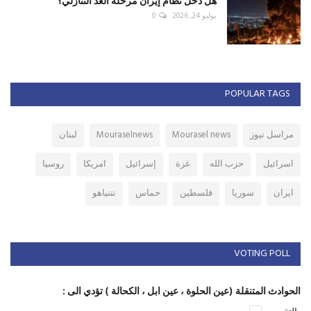
هل دخل نظام إيران مرحلة العد التنازلي؟
يوليو 24, 2026
0
POPULAR TAGS
مراسل نيوز
Mourasel news
Mouraselnews
لبنان
اسرائيل
حزب الله
غزة
إسرائيل
امريكا
روسيا
ايران
سوريا
فلسطين
حماس
نتنياهو
VOTING POLL
الحوادث المتنقلة (عين الحلوة ، عين ابل ، الكحالة ) تؤدي الى :