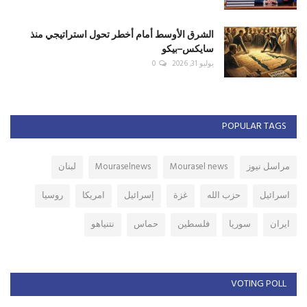
الشرق الأوسط أمام أخطر تحول استراتيجي منذ
سايكس–بيكو
يوليو 31, 2026
0
POPULAR TAGS
مراسل نيوز
Mourasel news
Mouraselnews
لبنان
اسرائيل
حزب الله
غزة
إسرائيل
امريكا
روسيا
ايران
سوريا
فلسطين
حماس
نتنياهو
VOTING POLL