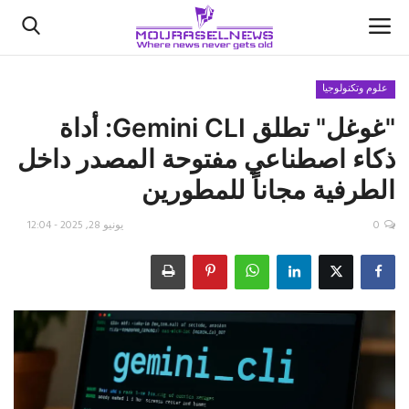
علوم وتكنولوجيا
"غوغل" تطلق Gemini CLI: أداة
الأخبار
ذكاء اصطناعي مفتوحة المصدر داخل
كتّابنا
الطرفية مجاناً للمطورين
السعودية
0
يونيو 28, 2025 - 12:04
اقتصاد
علوم وتكنولوجيا
رياضة
فيديو