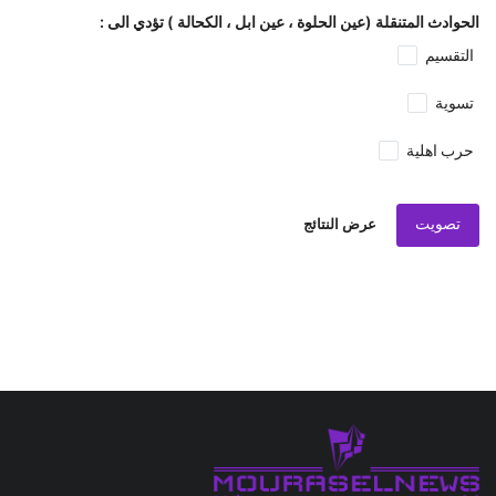
الحوادث المتنقلة (عين الحلوة ، عين ابل ، الكحالة ) تؤدي الى :
التقسيم
تسوية
حرب اهلية
تصويت
عرض النتائج