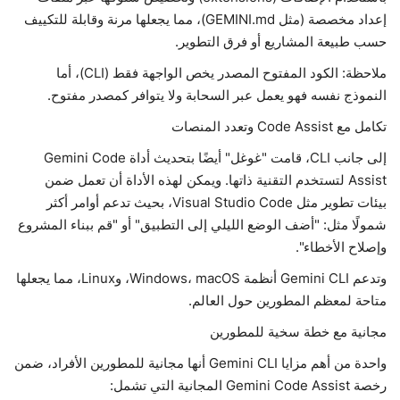
إعداد مخصصة (مثل GEMINI.md)، مما يجعلها مرنة وقابلة للتكييف
حسب طبيعة المشاريع أو فرق التطوير.
ملاحظة: الكود المفتوح المصدر يخص الواجهة فقط (CLI)، أما
النموذج نفسه فهو يعمل عبر السحابة ولا يتوافر كمصدر مفتوح.
تكامل مع Code Assist وتعدد المنصات
إلى جانب CLI، قامت "غوغل" أيضًا بتحديث أداة Gemini Code
Assist لتستخدم التقنية ذاتها. ويمكن لهذه الأداة أن تعمل ضمن
بيئات تطوير مثل Visual Studio Code، بحيث تدعم أوامر أكثر
شمولًا مثل: "أضف الوضع الليلي إلى التطبيق" أو "قم ببناء المشروع
وإصلاح الأخطاء".
وتدعم Gemini CLI أنظمة Windows، macOS، وLinux، مما يجعلها
متاحة لمعظم المطورين حول العالم.
مجانية مع خطة سخية للمطورين
واحدة من أهم مزايا Gemini CLI أنها مجانية للمطورين الأفراد، ضمن
رخصة Gemini Code Assist المجانية التي تشمل: