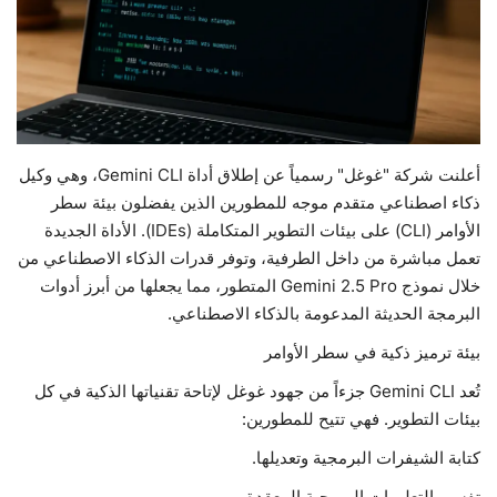
حياة
أعلنت شركة "غوغل" رسمياً عن إطلاق أداة Gemini CLI، وهي وكيل
ذكاء اصطناعي متقدم موجه للمطورين الذين يفضلون بيئة سطر
الأوامر (CLI) على بيئات التطوير المتكاملة (IDEs). الأداة الجديدة
تعمل مباشرة من داخل الطرفية، وتوفر قدرات الذكاء الاصطناعي من
خلال نموذج Gemini 2.5 Pro المتطور، مما يجعلها من أبرز أدوات
البرمجة الحديثة المدعومة بالذكاء الاصطناعي.
بيئة ترميز ذكية في سطر الأوامر
تُعد Gemini CLI جزءاً من جهود غوغل لإتاحة تقنياتها الذكية في كل
بيئات التطوير. فهي تتيح للمطورين:
كتابة الشيفرات البرمجية وتعديلها.
تفسير التعليمات البرمجية المعقدة.