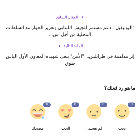
المقال السابق
“اليونيفيل”: دعم مستمر للجيش اللبناني وتعزيز الحوار مع السلطات
المحلية من أجل اس...
المادة التالية
إثر مداهمة في طرابلس... "الأمن" ينعى شهيده المعاون الأول الياس
طوق
ما هو رد فعلك؟
0
0
0
0
يحب
لم يعجبنى
الحب
مضحك