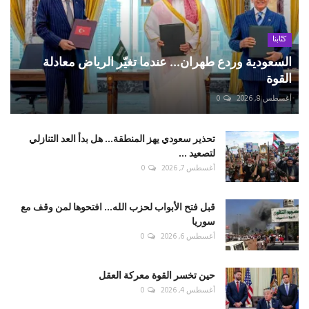
كتّابنا
السعودية وردع طهران... عندما تغيّر الرياض معادلة
القوة
أغسطس 8, 2026
0
تحذير سعودي يهز المنطقة... هل بدأ العد التنازلي
لتصعيد ...
أغسطس 7, 2026
0
قبل فتح الأبواب لحزب الله... افتحوها لمن وقف مع
سوريا
أغسطس 6, 2026
0
حين تخسر القوة معركة العقل
أغسطس 4, 2026
0