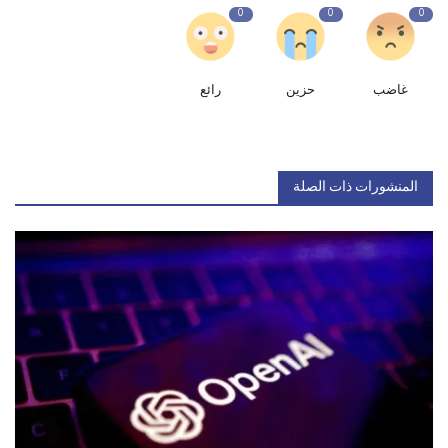
0
0
0
غاضب
حزين
رائع
المنشورات ذات الصلة