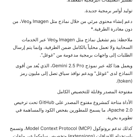
توليد أوامر برمجية جديدة.
دعم إنشاء محتوى مرئي من خلال نماذج مثل Imagen وVeo، من
دون مغادرة الطرفية.*
ملاحظة: يتم تشغيل نماذج مثل Imagen وVeo عبر الخدمات
السحابية ولا تعمل محلياً بالكامل ضمن الطرفية، وإنما يتم إرسال
الطلبات إلى واجهات برمجية مدعومة من "غوغل".
ويعمل هذا كله عبر نموذج Gemini 2.5 Pro، الذي يُعد من أقوى
النماذج لدى "غوغل" ويدعم نوافذ سياق تصل إلى مليون رمز
(token).
مفتوحة المصدر وقابلة للتخصيص الكامل
الأداة متاحة كمشروع مفتوح المصدر على GitHub تحت ترخيص
Apache 2.0، ما يسمح للمطورين بفحص الكود والمساهمة في
تطويره بحرية.
كذلك تدعم بروتوكول Model Context Protocol (MCP)، وتسمح
باستخدام الإضافات (extensions) وتخصيص سلوكها عبر ملفات