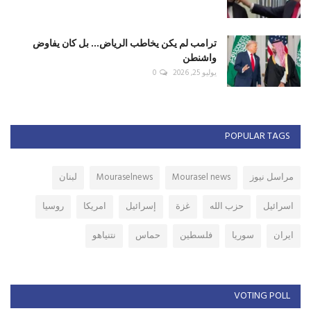
ترامب لم يكن يخاطب الرياض... بل كان يفاوض
واشنطن
يوليو 25, 2026
0
POPULAR TAGS
مراسل نيوز
Mourasel news
Mouraselnews
لبنان
اسرائيل
حزب الله
غزة
إسرائيل
امريكا
روسيا
ايران
سوريا
فلسطين
حماس
نتنياهو
VOTING POLL