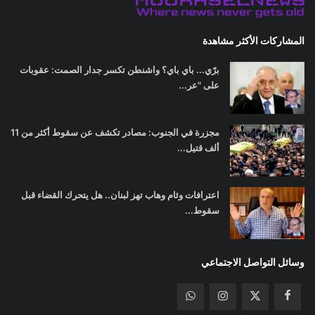
المشاركات الأكثر مشاهدة
برّي... باي باي؟ واشنطن تكسر جدار الصمت: عقوبات
على "عر...
مجزرة في الجنوب: مصادر تكشف عن سقوط أكثر من 11
ألف قتيل...
اعترافات وئام وهاب تهز لبنان.. هل يتحرك القضاء قبل
سقوط...
وسائل التواصل الاجتماعي