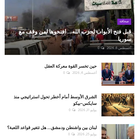
صحافة
قبل فتح الأبواب لحزب الله... افتحوها لمن وقف مع
سوريا
أغسطس 6, 2026
0
حين تخسر القوة معركة العقل
أغسطس 4, 2026
0
الشرق الأوسط أمام أخطر تحول استراتيجي منذ
سايكس–بيكو
يوليو 31, 2026
0
لبنان بين واشنطن ودمشق... هل تتغير قواعد اللعبة؟
يوليو 25, 2026
0