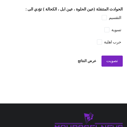
الحوادث المتنقلة (عين الحلوة ، عين ابل ، الكحالة ) تؤدي الى :
التقسيم
تسوية
حرب اهلية
تصويت
عرض النتائج