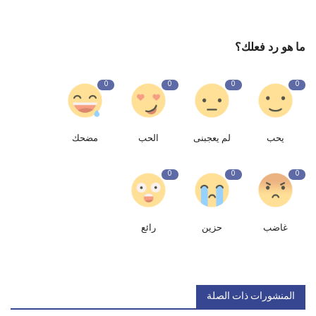
ما هو رد فعلك؟
0
0
0
0
يحب
لم يعجبنى
الحب
مضحك
0
0
0
غاضب
حزين
رائع
المنشورات ذات الصلة