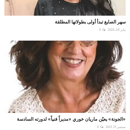
سهر الصايغ تبدأ أولى بطولاتها المطلقة
يناير 28, 2026
0
«الجونة» يعيّن ماريان خوري «مديراً فنياً» لدورته السادسة
سبتمبر 15, 2025
0