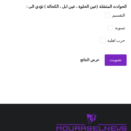
الحوادث المتنقلة (عين الحلوة ، عين ابل ، الكحالة ) تؤدي الى :
التقسيم
تسوية
حرب اهلية
تصويت
عرض النتائج