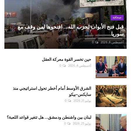
صحافة
قبل فتح الأبواب لحزب الله... افتحوها لمن وقف مع
سوريا
أغسطس 6, 2026
0
حين تخسر القوة معركة العقل
أغسطس 4, 2026
0
الشرق الأوسط أمام أخطر تحول استراتيجي منذ
سايكس–بيكو
يوليو 31, 2026
0
لبنان بين واشنطن ودمشق... هل تتغير قواعد اللعبة؟
يوليو 25, 2026
0