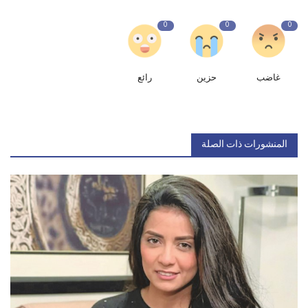
0
0
0
غاضب
حزين
رائع
المنشورات ذات الصلة