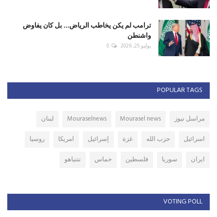
ترامب لم يكن يخاطب الرياض... بل كان يفاوض
واشنطن
يوليو 25, 2026
0
POPULAR TAGS
مراسل نيوز
Mourasel news
Mouraselnews
لبنان
اسرائيل
حزب الله
غزة
إسرائيل
امريكا
روسيا
ايران
سوريا
فلسطين
حماس
نتنياهو
VOTING POLL