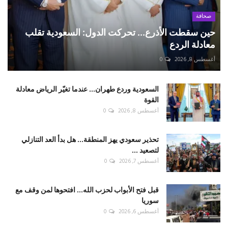
صحافة
حين سقطت الأذرع... تحركت الدول: السعودية تقلب
معادلة الردع
أغسطس 8, 2026
0
السعودية وردع طهران... عندما تغيّر الرياض معادلة
القوة
أغسطس 8, 2026
0
تحذير سعودي يهز المنطقة... هل بدأ العد التنازلي
لتصعيد ...
أغسطس 7, 2026
0
قبل فتح الأبواب لحزب الله... افتحوها لمن وقف مع
سوريا
أغسطس 6, 2026
0