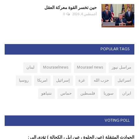
حين تخسر القوة معركة العقل
أغسطس 4, 2026
0
POPULAR TAGS
مراسل نيوز
Mourasel news
Mouraselnews
لبنان
اسرائيل
حزب الله
غزة
إسرائيل
امريكا
روسيا
ايران
سوريا
فلسطين
حماس
نتنياهو
VOTING POLL
الحوادث المتنقلة (عين الحلوة ، عين ابل ، الكحالة ) تؤدي الى :