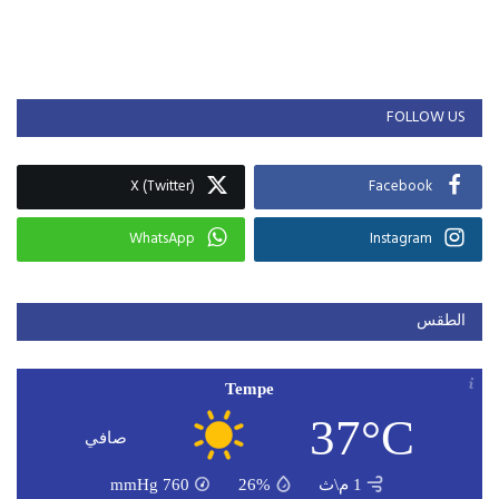
FOLLOW US
X (Twitter)
Facebook
WhatsApp
Instagram
الطقس
Tempe
37°C
صافي
1 م\ث
26%
760
mmHg