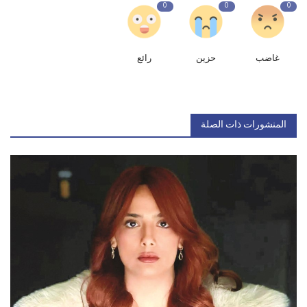
0
0
0
غاضب
حزين
رائع
المنشورات ذات الصلة