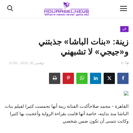
فن
زينة: «بنات الباشا» جذبتني
الأخبار
و«جيجي» لا تشبهني
كتّابنا
0
نوفمبر 20, 2025 - 22:00
السعودية
اقتصاد
علوم وتكنولوجيا
القاهرة - محمد صلاحأكدت الفنانة زينة أنها تحمست كثيرا لفيلم بنات
الباشا منذ بدايته، خاصة أنها قامت بقراءة الرواية وأعجبت بها كثيرا
رياضة
وكانت تتمنى أن تكون ضمن شخصي
فيديو