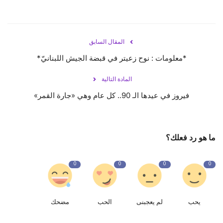
حياة
المقال السابق
*معلومات : نوح زعيتر في قبضة الجيش اللبنانيّ*
المادة التالية
فيروز في عيدها الـ 90.. كل عام وهي «جارة القمر»
ما هو رد فعلك؟
0
0
0
0
يحب
لم يعجبنى
الحب
مضحك