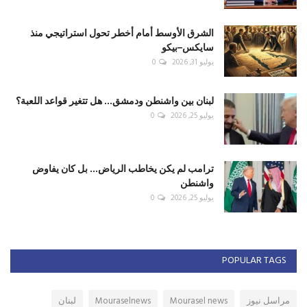
الشرق الأوسط أمام أخطر تحول استراتيجي منذ
سايكس–بيكو
يوليو 31, 2026
0
لبنان بين واشنطن ودمشق... هل تتغير قواعد اللعبة؟
يوليو 25, 2026
0
ترامب لم يكن يخاطب الرياض... بل كان يفاوض
واشنطن
يوليو 25, 2026
0
POPULAR TAGS
مراسل نيوز
Mourasel news
Mouraselnews
لبنان