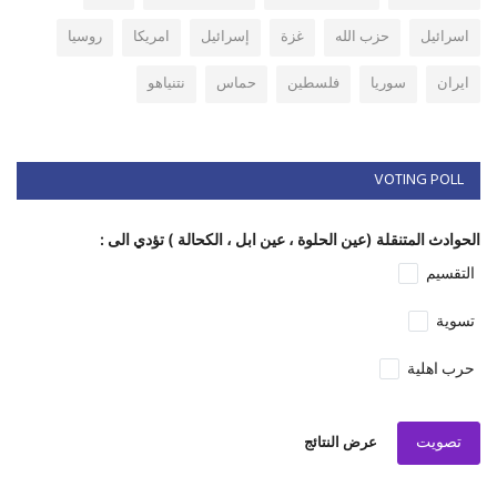
اسرائيل
حزب الله
غزة
إسرائيل
امريكا
روسيا
ايران
سوريا
فلسطين
حماس
نتنياهو
VOTING POLL
الحوادث المتنقلة (عين الحلوة ، عين ابل ، الكحالة ) تؤدي الى :
التقسيم
تسوية
حرب اهلية
تصويت
عرض النتائج