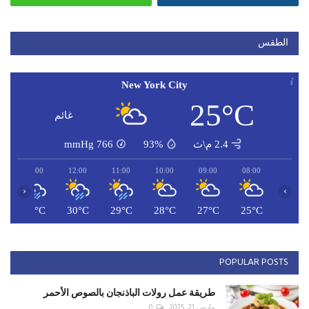
الطقس
New York City
25°C
غائم
2.4 م\ث
93%
766
mmHg
13:00
12:00
11:00
10:00
09:00
08:00
‹
›
C
31°C
30°C
29°C
28°C
27°C
25°C
POPULAR POSTS
طريقة عمل رولات الباذنجان بالصوص الأحمر
مارس 21, 2025
0