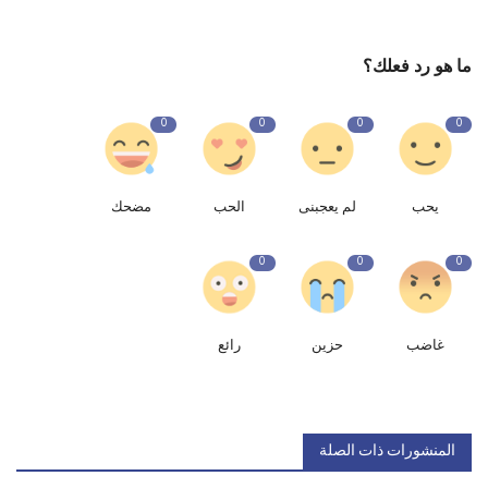
ما هو رد فعلك؟
0
0
0
0
يحب
لم يعجبنى
الحب
مضحك
0
0
0
غاضب
حزين
رائع
المنشورات ذات الصلة