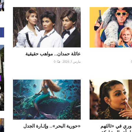
عائلة حمدان.. مواهب حقيقية
مارس 1, 2026
0
ق
و
أغ
ري في «ثالثهم
«حورية البحر».. وإثـارة الجدل