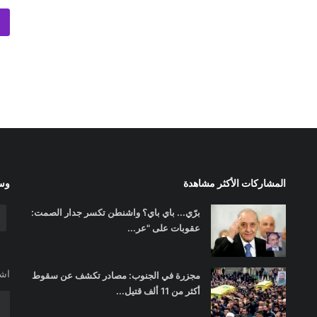
المشاركات الأكثر مشاهدة
وسا
برّي... باي باي؟ واشنطن تكسر جدار الصمت:
عقوبات على "عر...
اشت
مجزرة في الجنوب: مصادر تكشف عن سقوط
أكثر من 11 ألف قتيل...