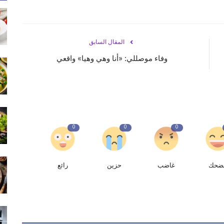
المقال السابق
وفاء موصللي: «أنا وهي وهيا» واقعي
0
0
0
ضحك
غاضب
حزين
رائع