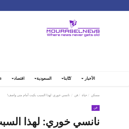
الأخبار
كتّابنا
السعودية
اقتصاد
ع
مسكن
حياة
فن
نانسي خوري: لهذا السبب بكيت أمام منى واصف!
فن
نانسي خوري: لهذا السب