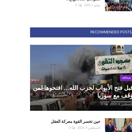
يوليو 3, 2025
0
RECOMMENDED POSTS
صحافة
بل فتح الأبواب لحزب الله... افتحوها لمن
قف مع سوريا
سطس 6, 2026
0
حين تخسر القوة معركة العقل
أغسطس 4, 2026
0