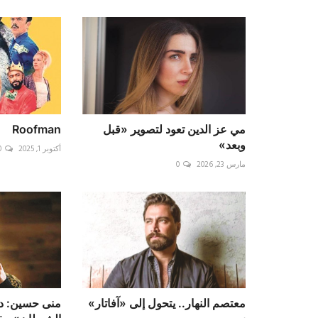
مي عز الدين تعود لتصوير «قبل
Roofman
وبعد»
أكتوبر 1, 2025
0
مارس 23, 2026
0
معتصم النهار.. يتحول إلى «آفاتار»
منى حسين: دو