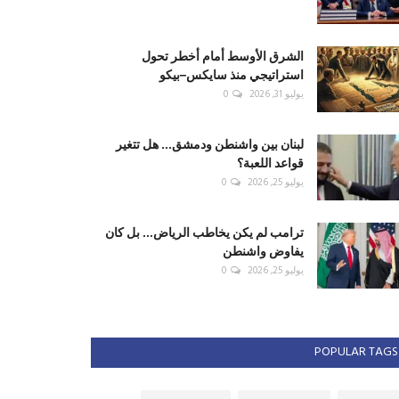
الشرق الأوسط أمام أخطر تحول
استراتيجي منذ سايكس–بيكو
يوليو 31, 2026
0
لبنان بين واشنطن ودمشق... هل تتغير
قواعد اللعبة؟
يوليو 25, 2026
0
ترامب لم يكن يخاطب الرياض... بل كان
يفاوض واشنطن
يوليو 25, 2026
0
POPULAR TAGS