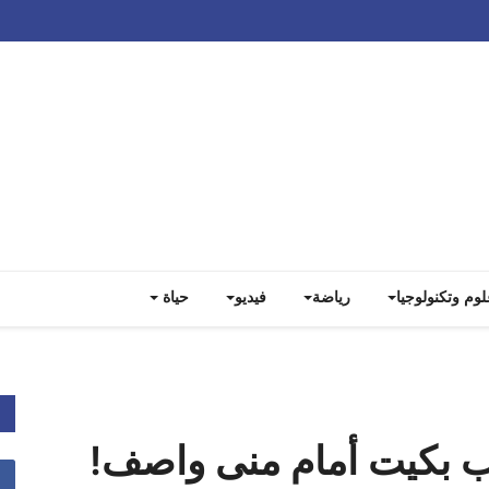
Track all markets on TradingView
لوم وتكنولوجيا
رياضة
فيديو
حياة
ب بكيت أمام منى واصف!