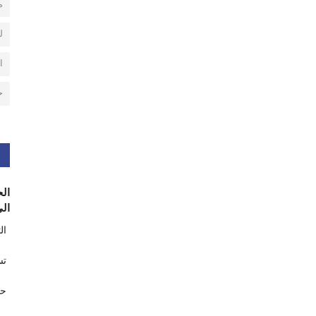
م
ل
ا
ح
الح
الى
ال
تس
حر