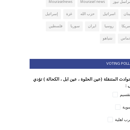
راسل نيوز
Mourasel news
Mouraselnews
بنان
اسرائيل
حزب الله
غزة
إسرائيل
مريكا
روسيا
ايران
سوريا
فلسطين
ماس
نتنياهو
VOTING POLL
وادث المتنقلة (عين الحلوة ، عين ابل ، الكحالة ) تؤدي
 :
تقسيم
وية
ب اهلية