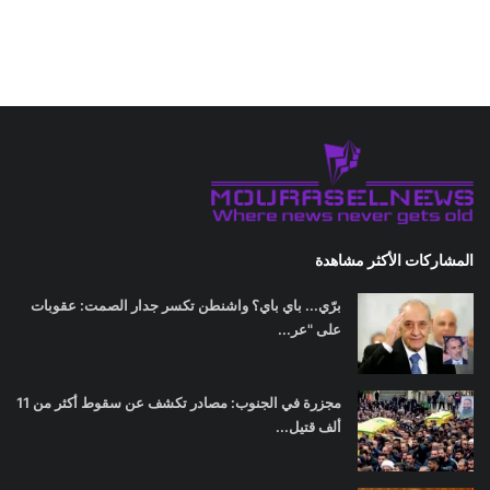
المشاركات الأكثر مشاهدة
برّي... باي باي؟ واشنطن تكسر جدار الصمت: عقوبات
على "عر...
مجزرة في الجنوب: مصادر تكشف عن سقوط أكثر من 11
ألف قتيل...