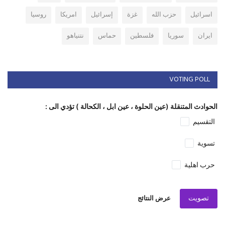
اسرائيل
حزب الله
غزة
إسرائيل
امريكا
روسيا
ايران
سوريا
فلسطين
حماس
نتنياهو
VOTING POLL
الحوادث المتنقلة (عين الحلوة ، عين ابل ، الكحالة ) تؤدي الى :
التقسيم
تسوية
حرب اهلية
تصويت
عرض النتائج