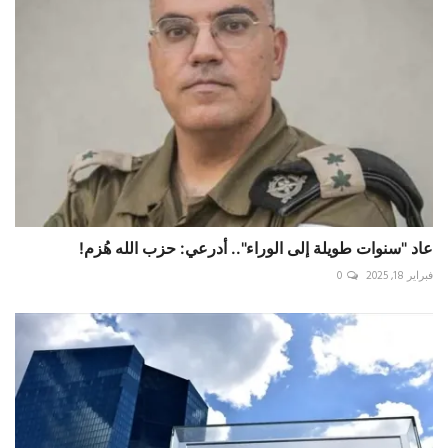
عاد "سنوات طويلة إلى الوراء".. أدرعي: حزب الله هُزم!
فبراير 18, 2025
0