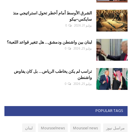
الشرق الأوسط أمام أخطر تحول استراتيجي منذ
سايكس–بيكو
يوليو 31, 2026
0
لبنان بين واشنطن ودمشق... هل تتغير قواعد اللعبة؟
يوليو 25, 2026
0
ترامب لم يكن يخاطب الرياض... بل كان يفاوض
واشنطن
يوليو 25, 2026
0
POPULAR TAGS
مراسل نيوز
Mourasel news
Mouraselnews
لبنان