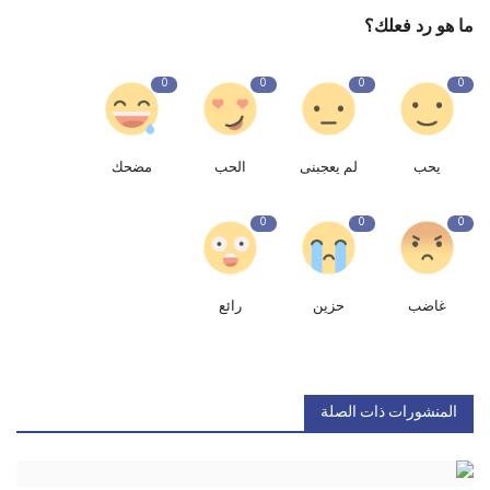
ما هو رد فعلك؟
0
0
0
0
يحب
لم يعجبنى
الحب
مضحك
0
0
0
غاضب
حزين
رائع
المنشورات ذات الصلة