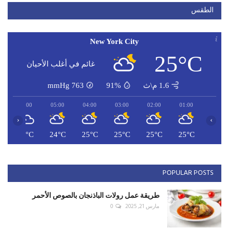
الطقس
New York City
25°C
غائم في أغلب الأحيان
1.6 م\ث
91%
763
mmHg
06:00
05:00
04:00
03:00
02:00
01:00
‹
›
C
24°C
24°C
25°C
25°C
25°C
25°C
POPULAR POSTS
طريقة عمل رولات الباذنجان بالصوص الأحمر
مارس 21, 2025
0