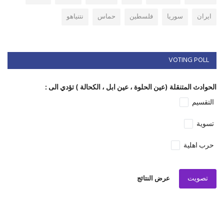
ايران
سوريا
فلسطين
حماس
نتنياهو
VOTING POLL
الحوادث المتنقلة (عين الحلوة ، عين ابل ، الكحالة ) تؤدي الى :
التقسيم
تسوية
حرب اهلية
تصويت
عرض النتائج