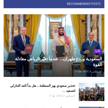
RECOMMENDED POSTS
كتّابنا
السعودية وردع طهران... عندما تغيّر الرياض معادلة
القوة
أغسطس 8, 2026
0
تحذير سعودي يهز المنطقة... هل بدأ العد التنازلي
لتصعيد ...
أغسطس 7, 2026
0