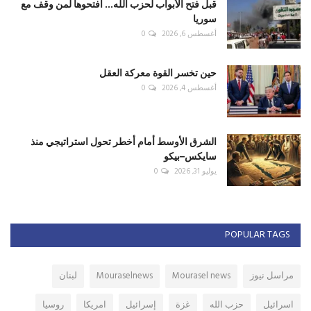
قبل فتح الأبواب لحزب الله... افتحوها لمن وقف مع
سوريا
أغسطس 6, 2026
0
حين تخسر القوة معركة العقل
أغسطس 4, 2026
0
الشرق الأوسط أمام أخطر تحول استراتيجي منذ
سايكس–بيكو
يوليو 31, 2026
0
POPULAR TAGS
مراسل نيوز
Mourasel news
Mouraselnews
لبنان
اسرائيل
حزب الله
غزة
إسرائيل
امريكا
روسيا