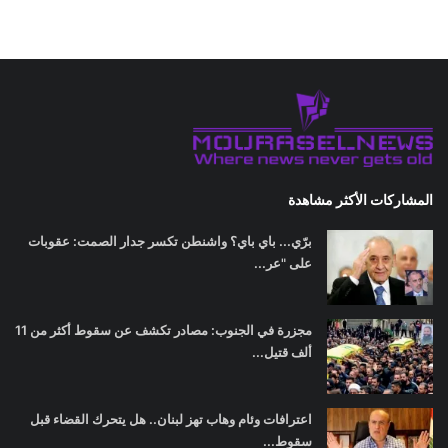
المشاركات الأكثر مشاهدة
برّي... باي باي؟ واشنطن تكسر جدار الصمت: عقوبات
على "عر...
مجزرة في الجنوب: مصادر تكشف عن سقوط أكثر من 11
ألف قتيل...
اعترافات وئام وهاب تهز لبنان.. هل يتحرك القضاء قبل
سقوط...