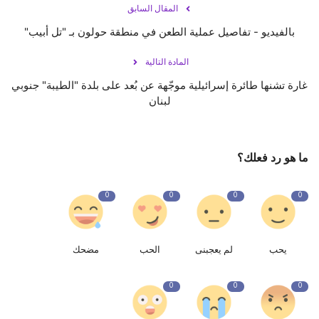
المقال السابق
بالفيديو - تفاصيل عملية الطعن في منطقة حولون بـ "تل أبيب"
المادة التالية
غارة تشنها طائرة إسرائيلية موجّهة عن بُعد على بلدة "الطيبة" جنوبي
لبنان
ما هو رد فعلك؟
0
0
0
0
يحب
لم يعجبنى
الحب
مضحك
0
0
0