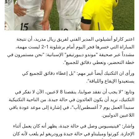
حياة
اعتبر كارلو أنشيلوتي المدير الفني لفريق ريال مدريد، أن نتيجة
المباراة التي خسرها فجر اليوم أمام برشلونة 1-2 ليست مهمة،
مشدداً عبر صحيفة "موندو ديبورتيفو" الإسبانية: "نحن مستمرون في
خطة التحضير، ونعطي دقائق للجميع".
ورأى ان التكتيك أيضاً غير مهم: "بل إعطاء دقائق للجميع كي
يستعيدوا الإيقاع واللياقة".
وتابع: "لا يجب أن نفقد صوابنا، ينقصنا 8 لاعبين، الآن لا نفكر في
التكتيك، نريد أن يكون العائدون في حالة جيدة. من الناحية التكتيكية
سنبدأ العمل يوم 7 أغسطس/آب"، في إشارة إلى موعد عودة باقي
اللاعبين الدوليين.
واشار: "فينيسيوس وصل في حالة جيدة، يظهر أنه كان يعمل أثناء
الإجازة. كورتوا وميليتاو في حالة جيدة ورودريغو لم يلعب لأنه كان