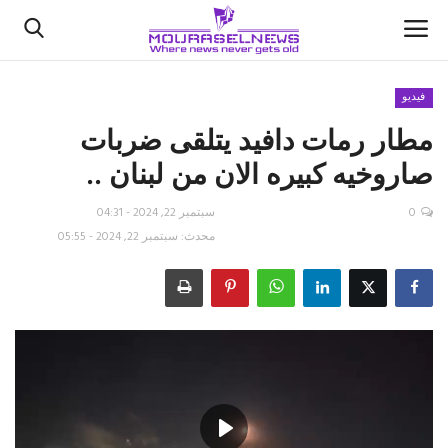
فيديو
مطار رمات دافيد يتلقى ضربات
الأخبار
صاروخيه كبيره الان من لبنان ..
كتّابنا
0
سبتمبر 22, 2024 - 04:31
السعودية
محدث: سبتمبر 22, 2024 - 05:55
اقتصاد
علوم وتكنولوجيا
رياضة
فيديو