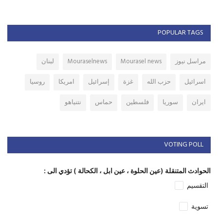
POPULAR TAGS
مراسل نيوز
Mourasel news
Mouraselnews
لبنان
اسرائيل
حزب الله
غزة
إسرائيل
امريكا
روسيا
ايران
سوريا
فلسطين
حماس
نتنياهو
VOTING POLL
الحوادث المتنقلة (عين الحلوة ، عين ابل ، الكحالة ) تؤدي الى :
التقسيم
تسوية