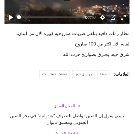
Play
حياة
00:10
Play
Settings
PIP
Enter
fulls
العلامات:
حيفا
مراسل نيوز
mourasel news
المقال السابق
بايدن يقول إن الصين تواصل التصرف "بعدوانية" في بحر الصين
الجنوبي ومضيق تايوان
المادة التالية