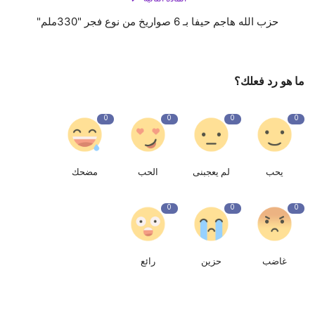
حزب الله هاجم حيفا بـ 6 صواريخ من نوع فجر "330ملم"
ما هو رد فعلك؟
0
0
0
0
يحب
لم يعجبنى
الحب
مضحك
0
0
0
غاضب
حزين
رائع