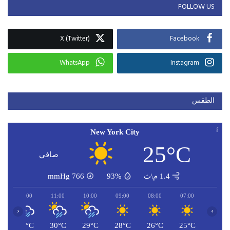
FOLLOW US
X (Twitter)
Facebook
WhatsApp
Instagram
الطقس
New York City
25°C
صافي
1.4 م\ث
93%
766
mmHg
12:00
11:00
10:00
09:00
08:00
07:00
‹
›
C
31°C
30°C
29°C
28°C
26°C
25°C