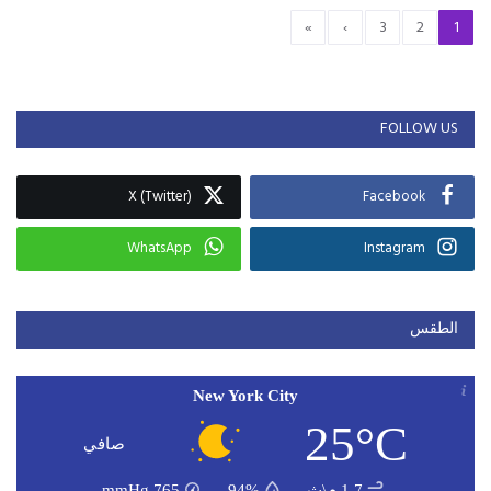
»
›
3
2
1
FOLLOW US
X (Twitter)
Facebook
WhatsApp
Instagram
الطقس
New York City
25°C
صافي
1.7 م\ث
94%
765
mmHg