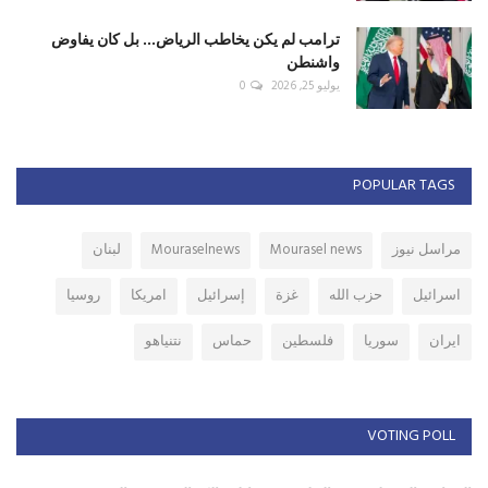
ترامب لم يكن يخاطب الرياض... بل كان يفاوض
واشنطن
يوليو 25, 2026
0
POPULAR TAGS
مراسل نيوز
Mourasel news
Mouraselnews
لبنان
اسرائيل
حزب الله
غزة
إسرائيل
امريكا
روسيا
ايران
سوريا
فلسطين
حماس
نتنياهو
VOTING POLL