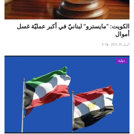
الكويت: “مايسترو” لبنانيّ في أكبر عمليّة غسل
أموال
أبريل 30, 2025
0
دولية