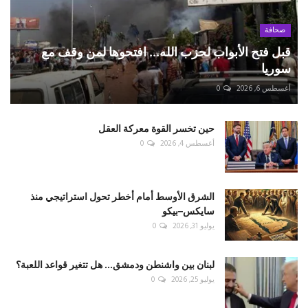
صحافة
قبل فتح الأبواب لحزب الله... افتحوها لمن وقف مع
سوريا
أغسطس 6, 2026
0
حين تخسر القوة معركة العقل
أغسطس 4, 2026
0
الشرق الأوسط أمام أخطر تحول استراتيجي منذ
سايكس–بيكو
يوليو 31, 2026
0
لبنان بين واشنطن ودمشق... هل تتغير قواعد اللعبة؟
يوليو 25, 2026
0