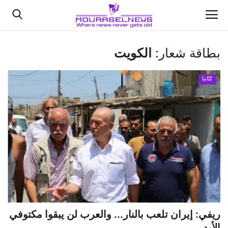
بطاقة شعار:
الكويت
الأخبار
كتّابنا
كتّابنا
السعودية
اقتصاد
علوم وتكنولوجيا
رياضة
ريفي: إيران تلعب بالنار... والعرب لن يبقوا مكتوفي
فيديو
الأيد...