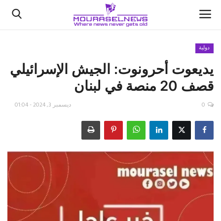
دولية
يديعوت أحرونوت: الجيش الإسرائيلي
الأخبار
قصف 20 منصة في لبنان
كتّابنا
0
ديسمبر 3, 2024 - 01:04
السعودية
اقتصاد
علوم وتكنولوجيا
رياضة
فيديو