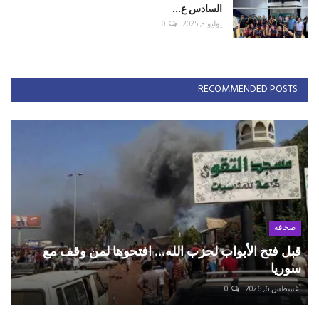
السادس ع...
يوليو 3, 2025
0
RECOMMENDED POSTS
صحافة
قبل فتح الأبواب لحزب الله... افتحوها لمن وقف مع
سوريا
أغسطس 6, 2026
0