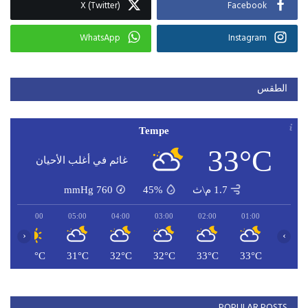
X (Twitter)
Facebook
WhatsApp
Instagram
الطقس
Tempe
33°C
غائم في أغلب الأحيان
1.7 م\ث
45%
760
mmHg
06:00
05:00
04:00
03:00
02:00
01:00
‹
›
C
31°C
31°C
32°C
32°C
33°C
33°C
POPULAR POSTS