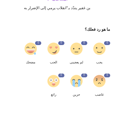
بن غفير يندّد بـ"انقلاب يرمي إلى الإضرار به
ما هو رد فعلك؟
0
0
0
0
يحب
لم يعجبنى
الحب
مضحك
0
0
0
غاضب
حزين
رائع