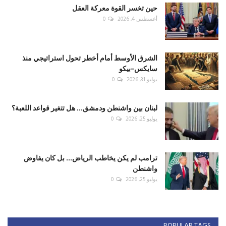
حين تخسر القوة معركة العقل
أغسطس 4, 2026
0
الشرق الأوسط أمام أخطر تحول استراتيجي منذ
سايكس–بيكو
يوليو 31, 2026
0
لبنان بين واشنطن ودمشق... هل تتغير قواعد اللعبة؟
يوليو 25, 2026
0
ترامب لم يكن يخاطب الرياض... بل كان يفاوض
واشنطن
يوليو 25, 2026
0
POPULAR TAGS