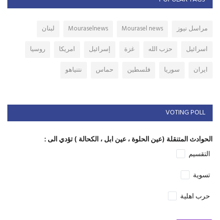
مراسل نيوز
Mourasel news
Mouraselnews
لبنان
اسرائيل
حزب الله
غزة
إسرائيل
امريكا
روسيا
ايران
سوريا
فلسطين
حماس
نتنياهو
VOTING POLL
الحوادث المتنقلة (عين الحلوة ، عين ابل ، الكحالة ) تؤدي الى :
التقسيم
تسوية
حرب اهلية