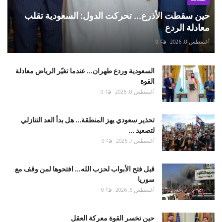
حين سقطت الأذرع... تحركت الدول: السعودية تقلب
معادلة الردع
أغسطس 8, 2026
0
السعودية وردع طهران... عندما تغيّر الرياض معادلة
القوة
أغسطس 8, 2026
0
تحذير سعودي يهز المنطقة... هل بدأ العد التنازلي
لتصعيد ...
أغسطس 7, 2026
0
قبل فتح الأبواب لحزب الله... افتحوها لمن وقف مع
سوريا
أغسطس 6, 2026
0
حين تخسر القوة معركة العقل