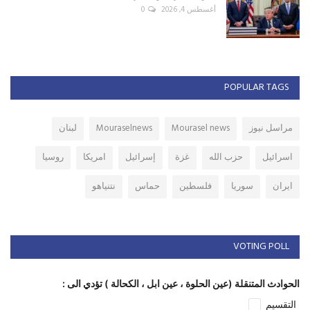
أغسطس 4, 2026
0
POPULAR TAGS
مراسل نيوز
Mourasel news
Mouraselnews
لبنان
اسرائيل
حزب الله
غزة
إسرائيل
امريكا
روسيا
ايران
سوريا
فلسطين
حماس
نتنياهو
VOTING POLL
الحوادث المتنقلة (عين الحلوة ، عين ابل ، الكحالة ) تؤدي الى :
التقسيم