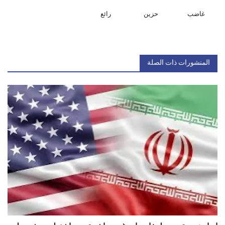
غاضب
حزين
رائع
المنشورات ذات الصلة