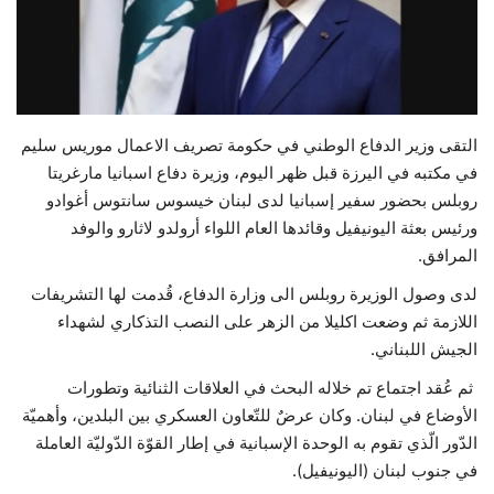
حياة
التقى وزير الدفاع الوطني في حكومة تصريف الاعمال موريس سليم
في مكتبه في اليرزة قبل ظهر اليوم، وزيرة دفاع اسبانيا مارغريتا
روبلس بحضور سفير إسبانيا لدى لبنان خيسوس سانتوس أغوادو
ورئيس بعثة اليونيفيل وقائدها العام اللواء أرولدو لاثارو والوفد
المرافق.
لدى وصول الوزيرة روبلس الى وزارة الدفاع، قُدمت لها التشريفات
اللازمة ثم وضعت اكليلا من الزهر على النصب التذكاري لشهداء
الجيش اللبناني.
ثم عُقد اجتماع تم خلاله البحث في العلاقات الثنائية وتطورات
الأوضاع في لبنان. وكان عرضٌ للتّعاون العسكري بين البلدين، وأهميّة
الدّور الّذي تقوم به الوحدة الإسبانية في إطار القوّة الدّوليّة العاملة
في جنوب لبنان (اليونيفيل).