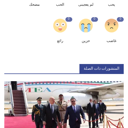
يحب
لم يعجبنى
الحب
مضحك
0
0
0
غاضب
حزين
رائع
المنشورات ذات الصلة