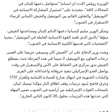
الوزيرة روبلس اكدت ان اسبانيا "ستواصل دعمها للبنان في
المجالات كافة"، مشددة على" استمرار المشاركة الاسبانية في
"اليونيفيل" والتعاون القائم بين اليونيفيل والجيش اللبناني لإرساء
الاستقرار في الجنوب".
وشكر الوزير سليم لإسبانيا دعمها الدائم للبنان ومساعدتها الجيش،
منوّها "بالدور الذي تلعبه القوة الاسبانية العاملة في اليونيفيل"، محييا
"التضحيات التي قدمتها الكتيبة الاسبانية في الجنوب".
وشدد وزير الدفاع على ان "الجيش كان وسيبقى حريصا على اقصى
درجات التعاون مع اليونيفيل لا سيما في هذه المرحلة حيث يضطلع
الجيش بدور مركزي في الحفاظ على الأمن والإستقرار في وقت
يواصل العدو الإسرائيلي تنفيذ خروقاته واعتداءاته على القرى
والبلدات الجنوبية في انتهاك صارخ للسيادة اللبنانية وللقرار 1701
وخرق فاضح لبنود ترتيبات وقف اطلاق النار مؤكدا تمسك لبنان
بانسحاب القوات الإسرائيلية من أراضيه في الجنوب ضمن المهلة
التي حددتها هذه الترتيبات بحلول 26 كانون الثاني الجاري".