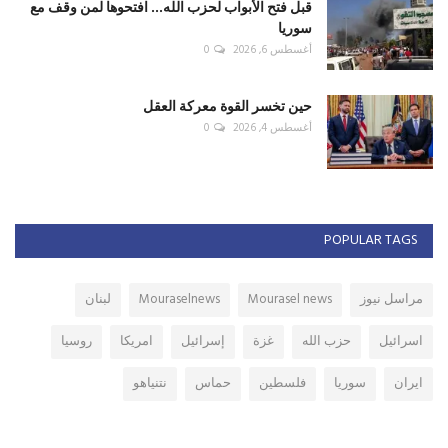
قبل فتح الأبواب لحزب الله... افتحوها لمن وقف مع
سوريا
أغسطس 6, 2026
0
حين تخسر القوة معركة العقل
أغسطس 4, 2026
0
POPULAR TAGS
مراسل نيوز
Mourasel news
Mouraselnews
لبنان
اسرائيل
حزب الله
غزة
إسرائيل
امريكا
روسيا
ايران
سوريا
فلسطين
حماس
نتنياهو