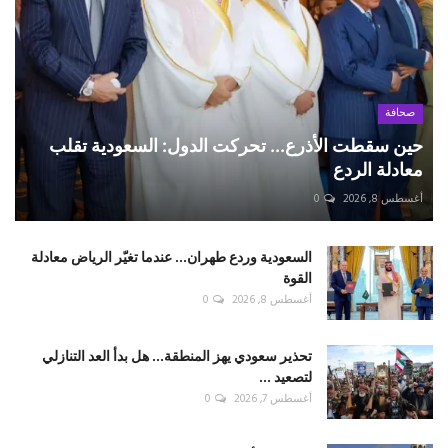
صحافة
حين سقطت الأذرع... تحركت الدول: السعودية تقلب
معادلة الردع
أغسطس 8, 2026
0
السعودية وردع طهران... عندما تغيّر الرياض معادلة
القوة
أغسطس 8, 2026
0
تحذير سعودي يهز المنطقة... هل بدأ العد التنازلي
لتصعيد ...
أغسطس 7, 2026
0