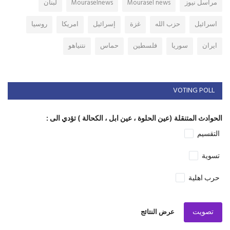
مراسل نيوز
Mourasel news
Mouraselnews
لبنان
اسرائيل
حزب الله
غزة
إسرائيل
امريكا
روسيا
ايران
سوريا
فلسطين
حماس
نتنياهو
VOTING POLL
الحوادث المتنقلة (عين الحلوة ، عين ابل ، الكحالة ) تؤدي الى :
التقسيم
تسوية
حرب اهلية
تصويت
عرض النتائج