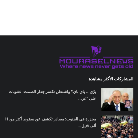
المشاركات الأكثر مشاهدة
برّي... باي باي؟ واشنطن تكسر جدار الصمت: عقوبات
على "عر...
مجزرة في الجنوب: مصادر تكشف عن سقوط أكثر من 11
ألف قتيل...