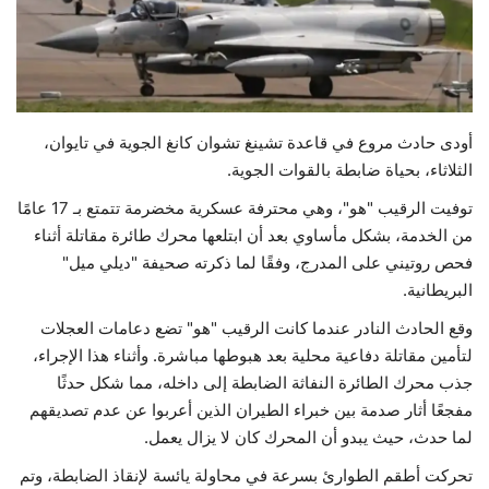
حياة
أودى حادث مروع في قاعدة تشينغ تشوان كانغ الجوية في تايوان،
الثلاثاء، بحياة ضابطة بالقوات الجوية.
توفيت الرقيب "هو"، وهي محترفة عسكرية مخضرمة تتمتع بـ 17 عامًا
من الخدمة، بشكل مأساوي بعد أن ابتلعها محرك طائرة مقاتلة أثناء
فحص روتيني على المدرج، وفقًا لما ذكرته صحيفة "ديلي ميل"
البريطانية.
وقع الحادث النادر عندما كانت الرقيب "هو" تضع دعامات العجلات
لتأمين مقاتلة دفاعية محلية بعد هبوطها مباشرة. وأثناء هذا الإجراء،
جذب محرك الطائرة النفاثة الضابطة إلى داخله، مما شكل حدثًا
مفجعًا أثار صدمة بين خبراء الطيران الذين أعربوا عن عدم تصديقهم
لما حدث، حيث يبدو أن المحرك كان لا يزال يعمل.
تحركت أطقم الطوارئ بسرعة في محاولة يائسة لإنقاذ الضابطة، وتم