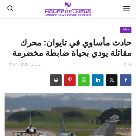
دولية
حادث مأساوي في تايوان: محرك
الأخبار
مقاتلة يودي بحياة ضابطة مخضرمة
كتّابنا
0
يناير 22, 2025 - 01:04
السعودية
اقتصاد
علوم وتكنولوجيا
رياضة
فيديو