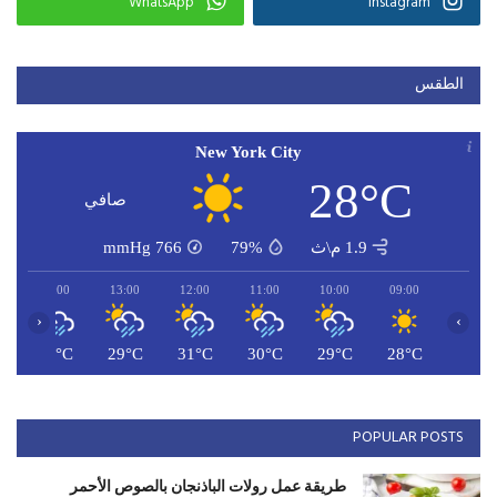
WhatsApp
Instagram
الطقس
New York City
28°C
صافي
1.9 م\ث
79%
766
mmHg
14:00
13:00
12:00
11:00
10:00
09:00
‹
›
C
28°C
29°C
31°C
30°C
29°C
28°C
POPULAR POSTS
طريقة عمل رولات الباذنجان بالصوص الأحمر