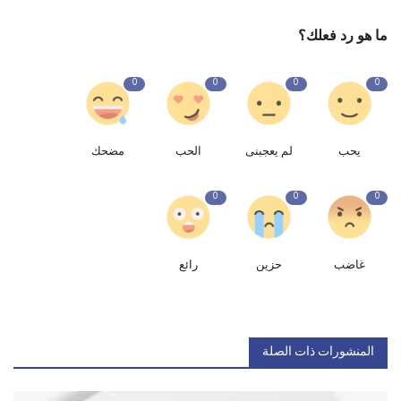
ما هو رد فعلك؟
0
0
0
0
يحب
لم يعجبنى
الحب
مضحك
0
0
0
غاضب
حزين
رائع
المنشورات ذات الصلة