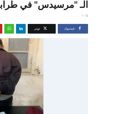
الـ "مرسيدس" في طرا
0
فيسبوك
تويتر