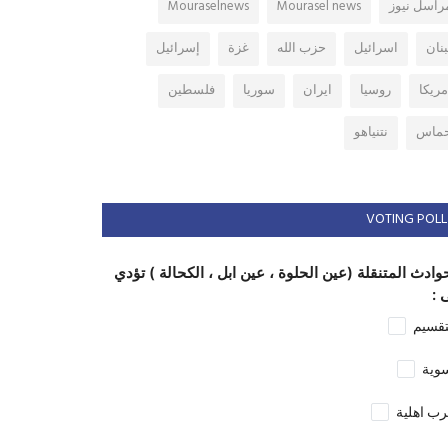
راسل نيوز
Mourasel news
Mouraselnews
بنان
اسرائيل
حزب الله
غزة
إسرائيل
مريكا
روسيا
ايران
سوريا
فلسطين
ماس
نتنياهو
VOTING POLL
وادث المتنقلة (عين الحلوة ، عين ابل ، الكحالة ) تؤدي
 :
تقسيم
وية
ب اهلية