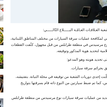
 العـلاقـات العـامّـة البــــــلاغ التّالــــــي:
اخلي لمكافحة عمليات سرقة السيارات من مختلف المناطق اللبنانية،
ات نوع مرسيدس في منطقة طرابلس من قبل مجهول، كثّفت القطعات
امية لتحديد هوية المذكور وتوقيفه.
لى تحديد هويته وهو المدعو:
ّنت إحدى دوريات الشعبة من توقيفه في محلة التبانة. بتفتيشه،
كما تم ضبط سيارتين من النوع ذاته قام بسرقتها بتواريخ
يذ العديد من عمليات سرقة سيارات نوع مرسيدس من منطقة طرابلس