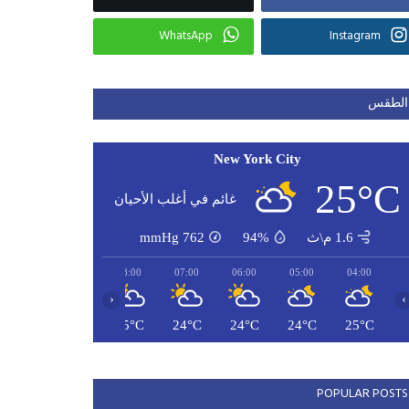
WhatsApp
Instagram
الطقس
New York City
25°C
غائم في أغلب الأحيان
1.6 م\ث
94%
762
mmHg
10:00
09:00
08:00
07:00
06:00
05:00
04:00
‹
›
28°C
27°C
25°C
24°C
24°C
24°C
25°C
POPULAR POSTS