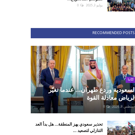
يوليو 3, 2025
0
RECOMMENDED POSTS
كتّابنا
لسعودية وردع طهران... عندما تغيّر
لرياض معادلة القوة
سطس 8, 2026
0
تحذير سعودي يهز المنطقة... هل بدأ العد
التنازلي لتصعيد ...