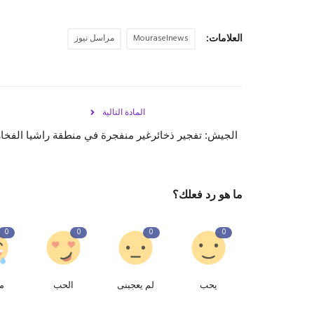
العلامات:
Mouraselnews
مراسل نيوز
المادة التالية
الجيش: تفجير ذخائرغير منفجرة في منطقة راشيا الفخار
ما هو رد فعلك؟
0
0
0
0
يحب
لم يعجبنى
الحب
م