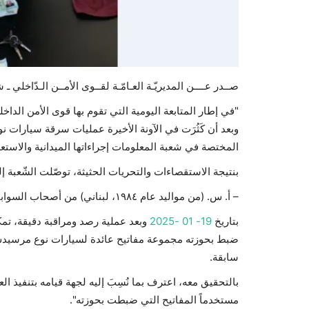
صــدر عــــن المديريّـة العـامّـة لقــوى الأمــن الـدّاخلي ـ شعبة
"في إطار المتابعة اليومية التي تقوم بها قوى الأمن الد
وبعد أن كَثُرَت في الآونة الأخيرة عمليات سرقة سيار
المختصة في شعبة المعلومات إجراءاتها الميدانية والاستعل
بنتيجة الاستقصاءات والتحريات الحثيثة، توصّلت الشّعبة إ
– أ. س. (من مواليد عام ١٩٨٤، لبناني) من أصحاب السوابق بجرائم سرقة سيارات.
بتاريخ
19- 01 -2025
وبعد عملية رصد ومراقبة دقيقة، تمك
ضبط بحوزته مجموعة مفاتيح عائدة لسيارات نوع مرسيدس، 
سابقة.
بالتحقيق معه، اعترف بما نُسِبَ إليه لجهة قيامه بتنف
مستخدماً المفاتيح التي ضبطت بحوزته".