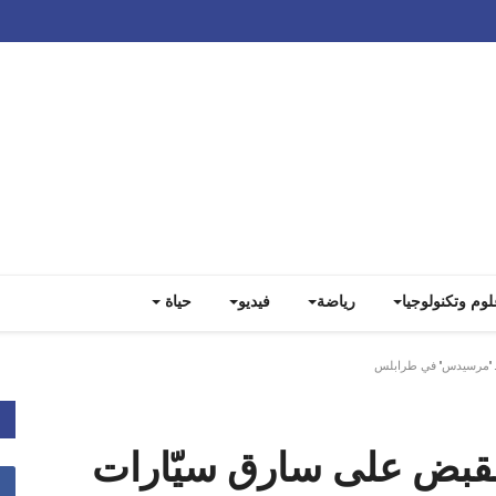
Track all markets on TradingView
لوم وتكنولوجيا
رياضة
فيديو
حياة
لـ "مرسيدس" في طرابلس
لقبض على سارق سيّارات