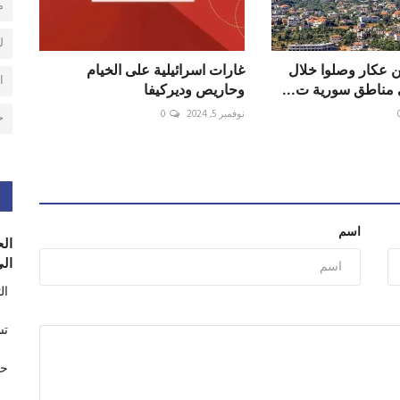
م
ل
ن عكار وصلوا خلال
‏غارات ‎اسرائيلية على الخيام
ا
 مناطق سورية ت...
وحاريص وديركيفا
نوفمبر 5, 2024
0
ح
اسم
الح
الى
ال
تس
حر