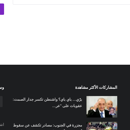
المشاركات الأكثر مشاهدة
وسا
برّي... باي باي؟ واشنطن تكسر جدار الصمت:
عقوبات على "عر...
اشت
مجزرة في الجنوب: مصادر تكشف عن سقوط