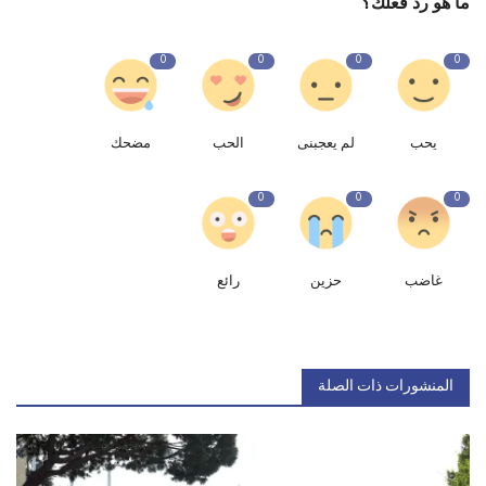
ما هو رد فعلك؟
0
0
0
0
يحب
لم يعجبنى
الحب
مضحك
0
0
0
غاضب
حزين
رائع
المنشورات ذات الصلة