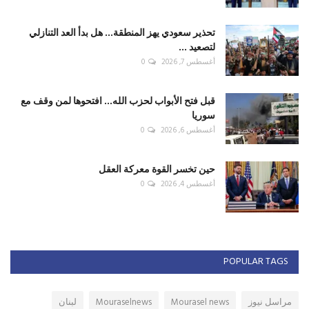
تحذير سعودي يهز المنطقة... هل بدأ العد التنازلي
لتصعيد ...
أغسطس 7, 2026
0
قبل فتح الأبواب لحزب الله... افتحوها لمن وقف مع
سوريا
أغسطس 6, 2026
0
حين تخسر القوة معركة العقل
أغسطس 4, 2026
0
POPULAR TAGS
مراسل نيوز
Mourasel news
Mouraselnews
لبنان