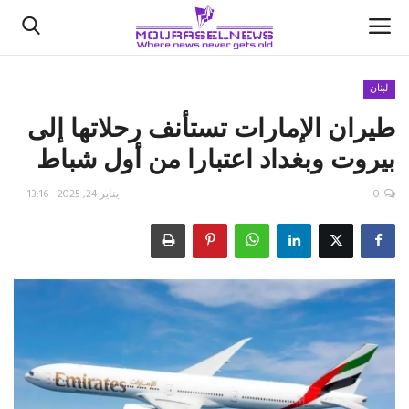
لبنان
طيران الإمارات تستأنف رحلاتها إلى
الأخبار
بيروت وبغداد اعتبارا من أول شباط
كتّابنا
0
يناير 24, 2025 - 13:16
السعودية
اقتصاد
علوم وتكنولوجيا
رياضة
فيديو