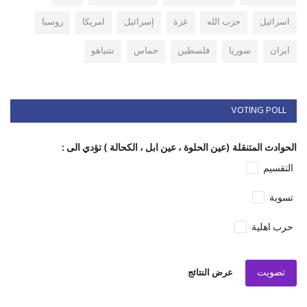
اسرائيل
حزب الله
غزة
إسرائيل
امريكا
روسيا
ايران
سوريا
فلسطين
حماس
نتنياهو
VOTING POLL
الحوادث المتنقلة (عين الحلوة ، عين ابل ، الكحالة ) تؤدي الى :
التقسيم
تسوية
حرب اهلية
تصويت
عرض النتائج