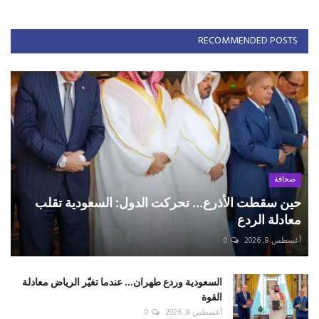
RECOMMENDED POSTS
صحافة
حين سقطت الأذرع... تحركت الدول: السعودية تقلب
معادلة الردع
أغسطس 8, 2026
0
السعودية وردع طهران... عندما تغيّر الرياض معادلة
القوة
أغسطس 8, 2026
0