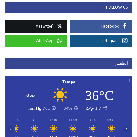
FOLLOW US
X (Twitter)
Facebook
WhatsApp
Instagram
الطقس
Tempe
36°C
صافي
1.7 م\ث
34%
761
mmHg
14:00
13:00
12:00
11:00
10:00
09:00
‹
›