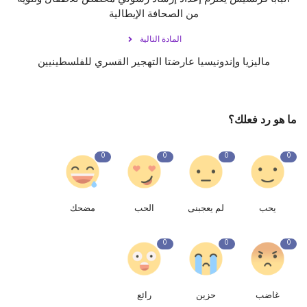
من الصحافة الإيطالية
المادة التالية
ماليزيا وإندونيسيا عارضتا التهجير القسري للفلسطينيين
ما هو رد فعلك؟
0
0
0
0
يحب
لم يعجبنى
الحب
مضحك
0
0
0
غاضب
حزين
رائع