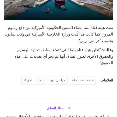
حياة
نفت هيئة قناة بنما إعفاء السفن الحكومية الأميركية من دفع رسوم
المرور، كما كانت قد أكّدت وزارة الخارجية الأميركية في وقت سابق،
بحسب "فرانس برس".
وقالت: "تعلن هيئة قناة بنما التي تتمتع بسلطة تحديد الرسوم
والحقوق الأخرى لعبور القناة، أنها لم تجر أي تعديلات على هذه
الحقوق".
العلامات:
Mouraselnews
مراسل نيوز
بنما
امريكا
المقال السابق
البابا فرنسيس يعتزم إعداد إرشاد رسولي مخصص للأطفال وتنويه