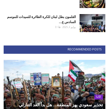
القلمون بطل لبنان للكرة الطائرة للسيدات للموسم
السادس ع...
يوليو 3, 2025
0
RECOMMENDED POSTS
كتّابنا
تحذير سعودي يهز المنطقة... هل بدأ العد التنازلي