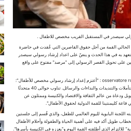
ولي سيصدر في المستقبل القريب مخصص للاطفال .
ن قداسة البابا فرنسيس اختتم مساء 2 شباط الحالي القمة من أجل حقوق القاصرين التي عُقدت في حاضرة
 التعهد به في هذا الحدث و ينصّ على اعداد إرشاد رسولي سيصدر
ين على تحويل القصر الرسولي إلى "مرصد" مفتوح على واقع
ونقلت الصحيفة الناطقة باسم الكرسي الرسولي osservatore romano : "أعتزم إعداد إرشاد رسولي مخصص للأطفال":
جاء إعلان البابا في نهاية يوم حافل بالمضامين والأفكار والتأملات والتنديدات والنداءات والرسائل. تناوب حوالى 40 متحدثًا
ل ودعاة من عالم الثقافة والاقتصاد والكنيسة وممثلون عن
 قاعة كليمنتينا للقمة الدولية لحقوق الأطفال".
ته اللجنة البابوية لليوم العالمي للطفل، والذي قُسم إلى جلستين
 بخطاب طويل أكد فيه على أهمية الحياة والطفولة وأحلام الأطفال
رارية" للالتزام الذي أطلقته القمة اليوم و"يعززه في الكنيسة بأسرها".