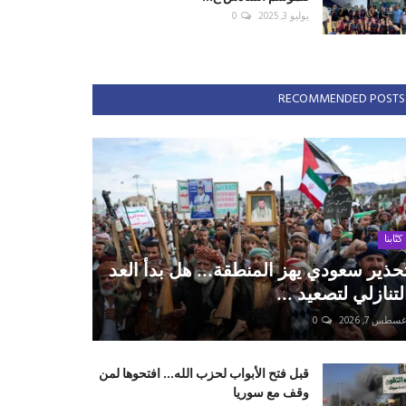
يوليو 3, 2025
0
RECOMMENDED POSTS
كتّابنا
حذير سعودي يهز المنطقة... هل بدأ العد
لتنازلي لتصعيد ...
سطس 7, 2026
0
قبل فتح الأبواب لحزب الله... افتحوها لمن
وقف مع سوريا