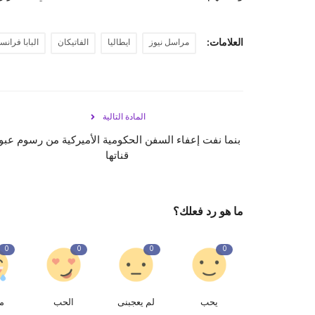
العلامات:
مراسل نيوز
ايطاليا
الفاتيكان
البابا فران
المادة التالية
بنما نفت إعفاء السفن الحكومية الأميركية من رسوم عبو
قناتها
ما هو رد فعلك؟
0
0
0
0
يحب
لم يعجبنى
الحب
م