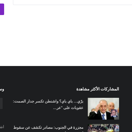
المشاركات الأكثر مشاهدة
وسا
برّي... باي باي؟ واشنطن تكسر جدار الصمت:
عقوبات على "عر...
اشت
مجزرة في الجنوب: مصادر تكشف عن سقوط