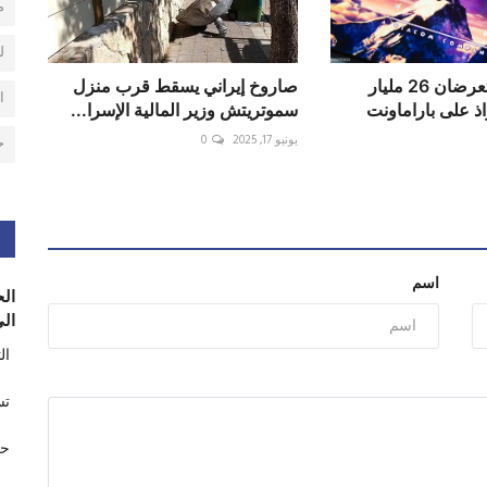
م
ل
سوني وأبولو تعرضان 26 مليار
صاروخ إيراني يسقط قرب منزل
ا
اذ على باراماونت
سموتريتش وزير المالية الإسرا...
يونيو 17, 2025
0
ح
اسم
الح
الى
ال
تس
حر