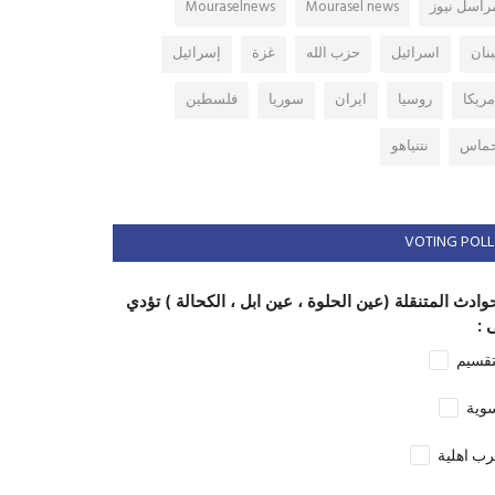
راسل نيوز
Mourasel news
Mouraselnews
بنان
اسرائيل
حزب الله
غزة
إسرائيل
مريكا
روسيا
ايران
سوريا
فلسطين
ماس
نتنياهو
VOTING POLL
وادث المتنقلة (عين الحلوة ، عين ابل ، الكحالة ) تؤدي
 :
تقسيم
وية
ب اهلية