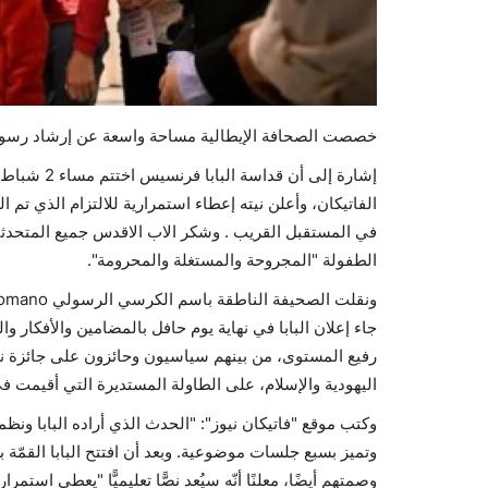
خصصت الصحافة الإيطالية مساحة واسعة عن إرشاد رس
إشارة إلى أ
الفاتيكان، وأعلن نيته إعطاء استمرارية للالتزام الذي تم
في المستقبل القريب . وشكر الاب الاقدس جميع المتحدث
الطفولة "المجروحة والمستغلة والمحرومة".
رفيع المستوى، من بينهم سياسيون وحائزون على جائزة نوب
اليهودية والإسلام، على الطاولة المستديرة التي أقيمت في
وكتب موقع "فاتيكان نيوز": "الحدث الذي أراده البابا ونظم
وتميز بسبع جلسات موضوعية. وبعد أن افتتح البابا القمّة
وصمتهم أيضًا، معلنًا أنّه سيُعد نصًّا تعليميًّا "يعطي استم