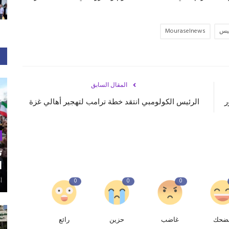
سيس
Mouraselnews
المقال السابق
ر
الرئيس الكولومبي انتقد خطة ترامب لتهجير أهالي غزة
ت
ا
أغ
0
0
0
ضحك
غاضب
حزين
رائع