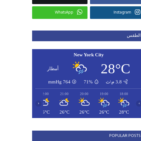
WhatsApp
Instagram
الطقس
New York City
28°C
أمطار
3.8 م\ث
71%
764
mmHg
00:00
23:00
22:00
21:00
20:00
19:00
18:00
‹
›
25°C
26°C
26°C
26°C
26°C
26°C
28°C
POPULAR POSTS