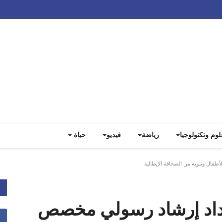
Track all markets on TradingView
لوم وتكنولوجيا
رياضة
فيديو
حياة
فال وتنويه من الصحافة الإيطالية
عداد إرشاد رسولي مخصص