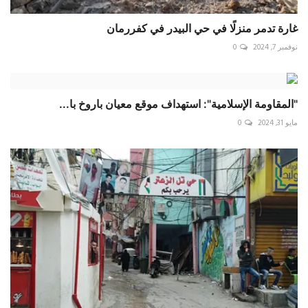
غارة تدمر منزلًا في حي البيدر في كفررمان
نوفمبر 7, 2024
0
"المقاومة الإسلامية":‌‌‌‌ استهداف ‎موقع ‏معيان باروخ با...
مايو 31, 2024
0