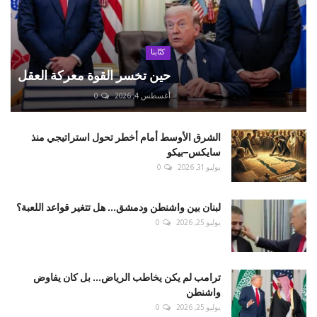
كتّابنا
حين تخسر القوة معركة العقل
أغسطس 4, 2026
0
الشرق الأوسط أمام أخطر تحول استراتيجي منذ
سايكس–بيكو
يوليو 31, 2026
0
لبنان بين واشنطن ودمشق... هل تتغير قواعد اللعبة؟
يوليو 25, 2026
0
ترامب لم يكن يخاطب الرياض... بل كان يفاوض
واشنطن
يوليو 25, 2026
0