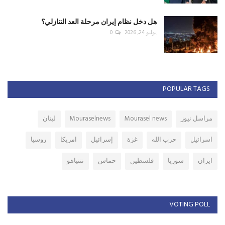
هل دخل نظام إيران مرحلة العد التنازلي؟
يوليو 24, 2026
0
POPULAR TAGS
مراسل نيوز
Mourasel news
Mouraselnews
لبنان
اسرائيل
حزب الله
غزة
إسرائيل
امريكا
روسيا
ايران
سوريا
فلسطين
حماس
نتنياهو
VOTING POLL