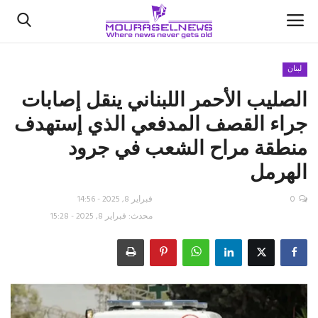
لبنان
الصليب الأحمر اللبناني ينقل إصابات
الأخبار
جراء القصف المدفعي الذي إستهدف
كتّابنا
منطقة مراح الشعب في جرود
الهرمل
السعودية
0
فبراير 8, 2025 - 14:56
اقتصاد
محدث: فبراير 8, 2025 - 15:28
علوم وتكنولوجيا
رياضة
فيديو