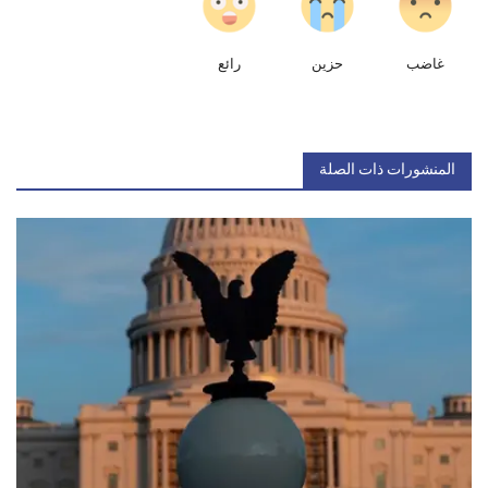
غاضب
حزين
رائع
المنشورات ذات الصلة