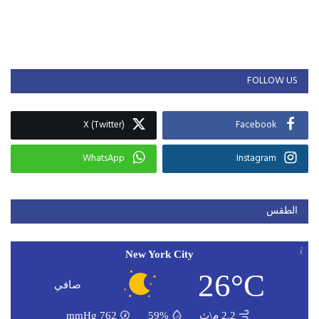
FOLLOW US
X (Twitter)
Facebook
WhatsApp
Instagram
الطقس
New York City
26°C
صافي
2.2 م\ث
59%
762
mmHg