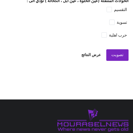
الحوادث المتنقلة (عين الحلوة ، عين ابل ، الكحالة ) تؤدي الى :
التقسيم
تسوية
حرب اهلية
تصويت
عرض النتائج