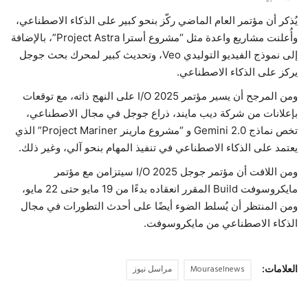
يُذكر أن مؤتمر العام الماضي ركّز بنحو كبير على الذكاء الاصطناعي،
وأُعلنت مشاريع واعدة مثل “مشروع أسترا Project Astra”، بالإضافة
إلى نموذج الفيديو التوليدي Veo، وتحديث كبير لمحرك بحث جوجل
يركز على الذكاء الاصطناعي.
ومن المرجح أن يسير مؤتمر I/O 2025 على النهج ذاته، مع توقعات
بإعلانات من شركة ديب مايند، ذراع جوجل في مجال الاصطناعي،
تخص نماذج Gemini 2.0 و “مشروع مارينر Project Mariner” الذي
يعتمد على الذكاء الاصطناعي في تنفيذ المهام بنحو آلي، وغير ذلك.
ومن اللافت أن مؤتمر جوجل I/O 2025 سيتزامن مع مؤتمر
مايكروسوفت Build المقرر انعقاده بدءًا من 19 مايو حتى 22 مايو،
ومن المنتظر أن يُسلط الضوء أيضًا على أحدث التطورات في مجال
الذكاء الاصطناعي من مايكروسوفت.
العلامات:
Mouraselnews
مراسل نيوز