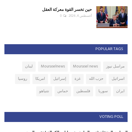
حين تخسر القوة معركة العقل
أغسطس 4, 2026
0
POPULAR TAGS
مراسل نيوز
Mourasel news
Mouraselnews
لبنان
اسرائيل
حزب الله
غزة
إسرائيل
امريكا
روسيا
ايران
سوريا
فلسطين
حماس
نتنياهو
VOTING POLL