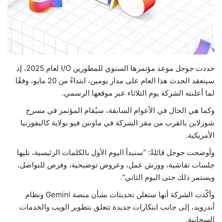
حياة
حددت جوجل موعد مؤتمرها السنوي للمطورين I/O لعام 2025، إذ
سينعقد الحدث هذا العام على مدار يومين، ابتداءً من 20 مايو، وفقًا
لما أعلنته الشركة يوم الثلاثاء عبر موقعها الرسمي.
وكما هي الحال في الأعوام السابقة، سيُقام المؤتمر في مسرح
شورلاين بالقرب من مقر الشركة في ماونتن فيو بولاية كاليفورنيا
الأمريكية.
وأوضحت جوجل قائلةً: “سنبدأ اليوم الأول بالكلمات الرئيسية، تليها
جلسات نقاشية، وورش عمل، وعروض توضيحية، وفرص للتواصل،
ويستمر ذلك حتى اليوم الثاني”.
وأكّدت الشركة أنها ستعلن تحديثات بشأن منصة Gemini ونظام
أندرويد، إلى جانب ابتكارات جديدة تتعلق بتطوير الويب والخدمات
السحابية.