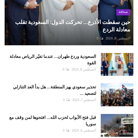
صحافة
حين سقطت الأذرع... تحركت الدول: السعودية تقلب
معادلة الردع
أغسطس 8, 2026
0
السعودية وردع طهران... عندما تغيّر الرياض معادلة
القوة
أغسطس 8, 2026
0
تحذير سعودي يهز المنطقة... هل بدأ العد التنازلي
لتصعيد ...
أغسطس 7, 2026
0
قبل فتح الأبواب لحزب الله... افتحوها لمن وقف مع
سوريا
أغسطس 6, 2026
0