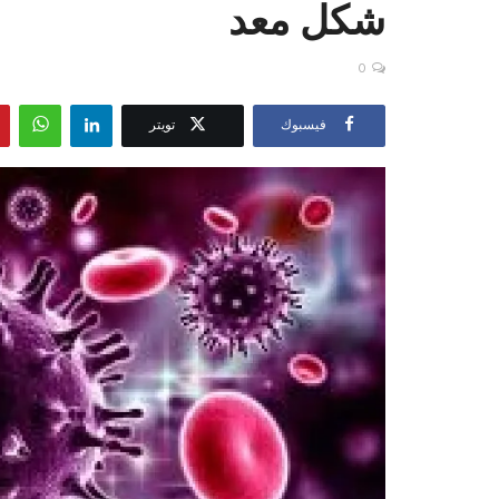
شكل معد
0
فيسبوك
تويتر