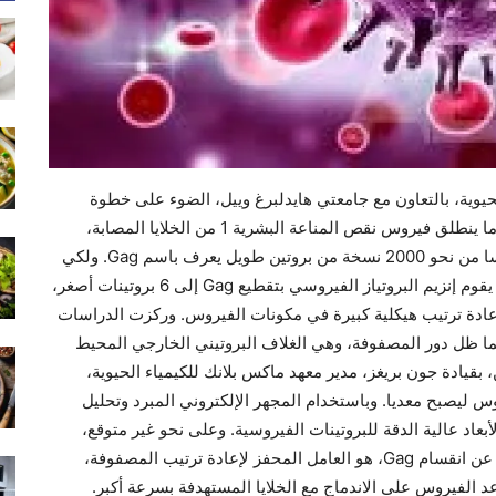
حيوية، بالتعاون مع جامعتي هايدلبرغ وييل، الضوء على خطوة
حاسمة في دورة حياة فيروس نقص المناعة البشرية. عندما ينطلق فيروس نقص المناعة البشرية 1 من الخلايا المصابة،
يكون في صورة غير ناضجة وغير معدية، حيث يتكون أساسا من نحو 2000 نسخة من بروتين طويل يعرف باسم Gag. ولكي
يصبح الفيروس نشطا، يجب أن يخضع لعملية نضوج، حيث يقوم إنزيم البروتياز الفيروسي بتقطيع Gag إلى 6 بروتينات أصغر،
 إعادة ترتيب هيكلية كبيرة في مكونات الفيروس. وركزت الدراسات
نما ظل دور المصفوفة، وهي الغلاف البروتيني الخارجي المحيط
بقيادة جون بريغز، مدير معهد ماكس بلانك للكيمياء الحيوية،
 ليصبح معديا. وباستخدام المجهر الإلكتروني المبرد وتحليل
أبعاد عالية الدقة للبروتينات الفيروسية. وعلى نحو غير متوقع،
وجدوا أن “الببتيد الفاصل 2″، أحد المكونات الستة الناتجة عن انقسام Gag، هو العامل المحفز لإعادة ترتيب المصفوفة،
د الفيروس على الاندماج مع الخلايا المستهدفة بسرعة أكبر.