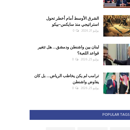
الشرق الأوسط أمام أخطر تحول
استراتيجي منذ سايكس–بيكو
يوليو 31, 2026
0
لبنان بين واشنطن ودمشق... هل تتغير
قواعد اللعبة؟
يوليو 25, 2026
0
ترامب لم يكن يخاطب الرياض... بل كان
يفاوض واشنطن
يوليو 25, 2026
0
POPULAR TAGS