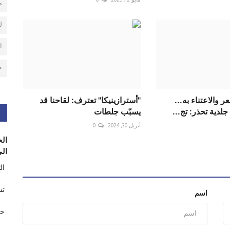
م
ل
ا
ح
والاعتناء به...
"أسترازينيكا" تعترف: لقاحنا قد
لدية تحذر: تج...
يسبّب جلطات
أبريل 30, 2024
0
الح
الى
ال
تس
اسم
حر