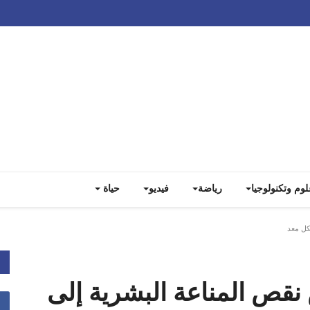
Track all markets on TradingView
لوم وتكنولوجيا
رياضة
فيديو
حياة
كل معد
ص المناعة البشرية إلى