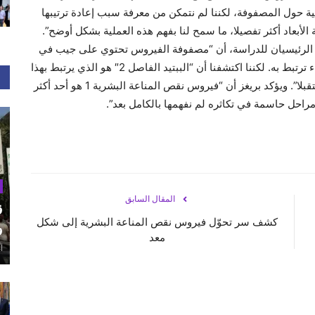
لى أول بيانات هيكلية حول المصفوفة، لكننا لم نتمكن من معرفة سبب إعادة ترتيبها
 الأبعاد أكثر تفصيلا، ما سمح لنا بفهم هذه العملية بشكل أوضح”.
لرئيسيان للدراسة، أن “مصفوفة الفيروس تحتوي على جيب في
شكلها الناضج، وكان يعتقد سابقا أن مادة دهنية من الغشاء ترتبط به. لكننا اكتشفنا أن “الببتيد الفاصل 2″ هو الذي يرتبط بهذا
الجيب، ما يفتح المجال أمام احتمالية استهدافه دوائيا مستقبلا”. ويؤكد بريغز أن “فيروس نقص المناعة البشرية 1 هو أحد أكثر
احل حاسمة في تكاثره لم نفهمها بالكامل بعد”.
المقال السابق
ق
كشف سر تحوّل فيروس نقص المناعة البشرية إلى شكل
و
معد
أغ