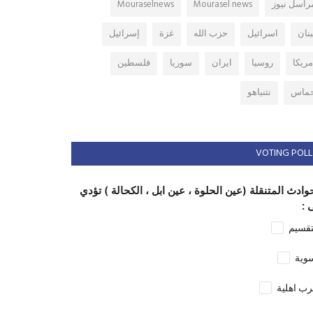
راسل نيوز
Mourasel news
Mouraselnews
بنان
اسرائيل
حزب الله
غزة
إسرائيل
مريكا
روسيا
ايران
سوريا
فلسطين
ماس
نتنياهو
VOTING POLL
وادث المتنقلة (عين الحلوة ، عين ابل ، الكحالة ) تؤدي
 :
تقسيم
وية
ب اهلية