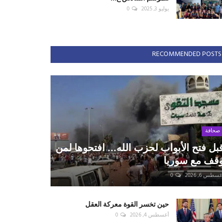
يوليو 3, 2025
0
RECOMMENDED POSTS
صحافة
بل فتح الأبواب لحزب الله... افتحوها لمن
قف مع سوريا
سطس 6, 2026
0
حين تخسر القوة معركة العقل
أغسطس 4, 2026
0