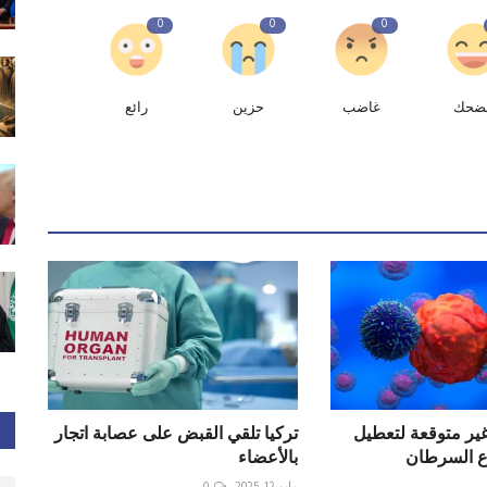
0
0
0
ضحك
غاضب
حزين
رائع
غير متوقعة لتعطيل
تركيا تلقي القبض على عصابة اتجار
اع السرطان
بالأعضاء
مايو 12, 2025
0