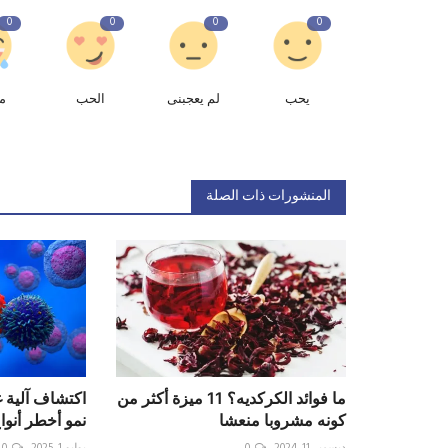
0
0
0
0
يحب
لم يعجبنى
الحب
م
المنشورات ذات الصلة
ما فوائد الكركديه؟ 11 ميزة أكثر من
اكتشاف آلية 
كونه مشروبا منعشا
نمو أخطر أنو
ديسمبر 11, 2024
0
يوليو 1, 2025
0