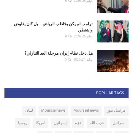
يوليو 25, 2026
0
ترامب لم يكن يخاطب الرياض... بل كان يفاوض
واشنطن
يوليو 25, 2026
0
هل دخل نظام إيران مرحلة العد التنازلي؟
يوليو 24, 2026
0
POPULAR TAGS
مراسل نيوز
Mourasel news
Mouraselnews
لبنان
اسرائيل
حزب الله
غزة
إسرائيل
امريكا
روسيا