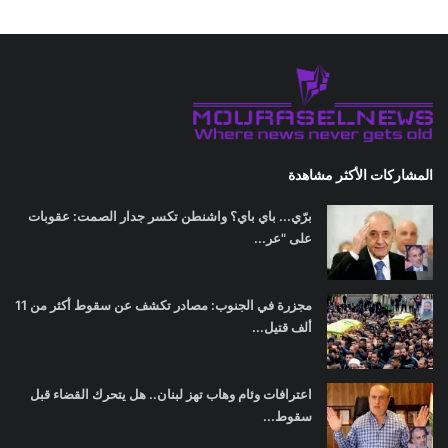
المشاركات الأكثر مشاهدة
برّي... باي باي؟ واشنطن تكسر جدار الصمت: عقوبات
على "عر...
مجزرة في الجنوب: مصادر تكشف عن سقوط أكثر من 11
ألف قتيل...
اعترافات وئام وهاب تهز لبنان.. هل يتحرك القضاء قبل
سقوط...