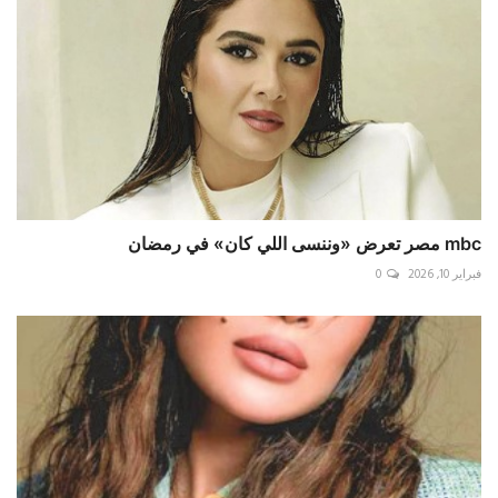
mbc مصر تعرض «وننسى اللي كان» في رمضان
فبراير 10, 2026
0