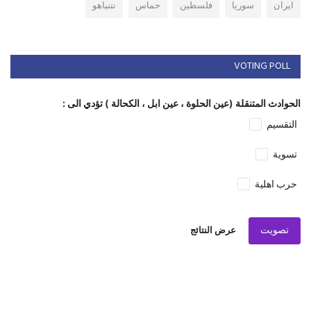
ايران
سوريا
فلسطين
حماس
نتنياهو
VOTING POLL
الحوادث المتنقلة (عين الحلوة ، عين ابل ، الكحالة ) تؤدي الى :
التقسيم
تسوية
حرب اهلية
تصويت
عرض النتائج