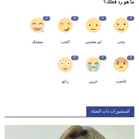
ما هو رد فعلك؟
0
0
0
0
يحب
لم يعجبنى
الحب
مضحك
0
0
0
غاضب
حزين
رائع
المنشورات ذات الصلة