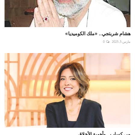
هشام شربتجي.. «ملك الكوميديا»
مارس 5, 2025
0
مي كساب.. وأهمية الأخلاق