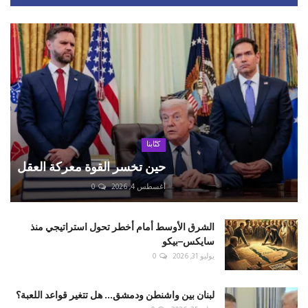
كتّابنا
حين تخسر القوة معركة العقل
أغسطس 4, 2026
0
الشرق الأوسط أمام أخطر تحول استراتيجي منذ
سايكس–بيكو
يوليو 31, 2026
0
لبنان بين واشنطن ودمشق... هل تتغير قواعد اللعبة؟