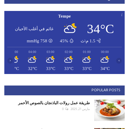
Tempe
34°C
غائم في أغلب الأحيان
1.5 م\ث
45%
758
mmHg
05:00
04:00
03:00
02:00
01:00
00:00
‹
›
C
32°C
32°C
33°C
33°C
33°C
34°C
POPULAR POSTS
طريقة عمل رولات الباذنجان بالصوص الأحمر
مارس 21, 2025
0