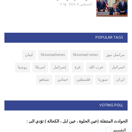
أغسطس 4, 2026
0
POPULAR TAGS
مراسل نيوز
Mourasel news
Mouraselnews
لبنان
اسرائيل
حزب الله
غزة
إسرائيل
امريكا
روسيا
ايران
سوريا
فلسطين
حماس
نتنياهو
VOTING POLL
الحوادث المتنقلة (عين الحلوة ، عين ابل ، الكحالة ) تؤدي الى :
التقسيم