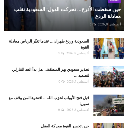
صحافة
حين سقطت الأذرع... تحركت الدول: السعودية تقلب
معادلة الردع
أغسطس 8, 2026
0
السعودية وردع طهران... عندما تغيّر الرياض معادلة
القوة
أغسطس 8, 2026
0
تحذير سعودي يهز المنطقة... هل بدأ العد التنازلي
لتصعيد ...
أغسطس 7, 2026
0
قبل فتح الأبواب لحزب الله... افتحوها لمن وقف مع
سوريا
أغسطس 6, 2026
0
حين تخسر القوة معركة العقل