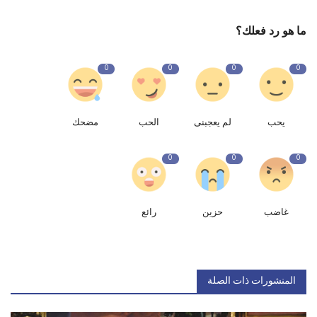
ما هو رد فعلك؟
0
0
0
0
يحب
لم يعجبنى
الحب
مضحك
0
0
0
غاضب
حزين
رائع
المنشورات ذات الصلة