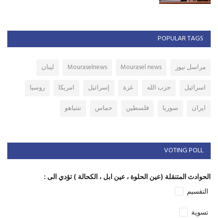
POPULAR TAGS
مراسل نيوز
Mourasel news
Mouraselnews
لبنان
اسرائيل
حزب الله
غزة
إسرائيل
امريكا
روسيا
ايران
سوريا
فلسطين
حماس
نتنياهو
VOTING POLL
الحوادث المتنقلة (عين الحلوة ، عين ابل ، الكحالة ) تؤدي الى :
التقسيم
تسوية