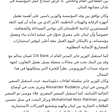
بين القطاعين العام والخاص. كا عرض لنماذج عمل المؤسسة في
بلدان مشابهة للبنان.
وكان توافق بين وفد المؤسسة والوزير ياسين على أهمية تفعيل
أجهزة الرقابة والهيئات الناظمة، الأمر الذي من شأنه أن يُعيد الثقة
للمستثمرين لناحية الاطمئنان إلى نواحي المساءلة والشفافية،
خصوصاً وأن لبنان على مفترق تحوّل في عملية إعادة بناء وتفعيل
مؤسساته، و بالإمكان اليوم العمل بثقة أعلى لتوفير استثمارات
للمشاريع الإنمائية المطلوبة.
كما استقبل الوزير جابر المدير العام لــ Citi Bank غسان سالم مع
وفد من البنك بحث في مجالات متصلة بسبل تفعيل التعاون، لجهة
جدولة سندات اليوروبوندز، نظراً للخبرة التي يمتلكونها في هذا
المجال.
وكان للوزير جابر سلسلة لقاءات دبلوماسية، حيث استقبل السفير
الروسي في لبنان Alexander Rudakov وجرى بحث في أوضاع
الجالية اللبنانية، كما استقبل السفير المصري علاء موسى ثم السفير
الهندي Muhammad Noor Rahman وتركز البحث في سبل تحسين
العلاقات التجارية بين لبنان والهند وتشجيع الشركات الاستثمارية،
وكذلك في مجال التعاون التكنولوجي والتدريجي بين البلدين