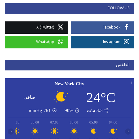
FOLLOW US
X (Twitter)
Facebook
WhatsApp
Instagram
الطقس
New York City
24°C
صافي
3.3 م\ث
90%
761
mmHg
09:00
08:00
07:00
06:00
05:00
04:00
‹
›