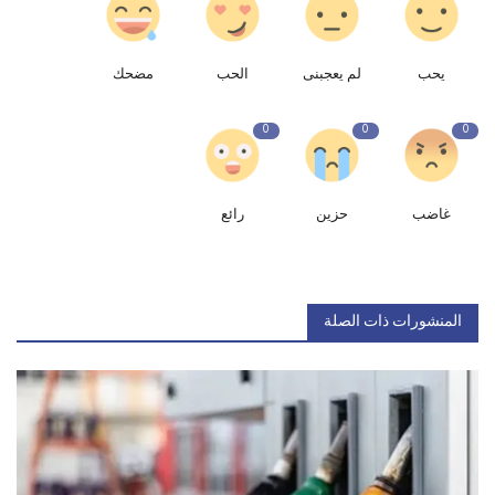
يحب
لم يعجبنى
الحب
مضحك
0
0
0
غاضب
حزين
رائع
المنشورات ذات الصلة