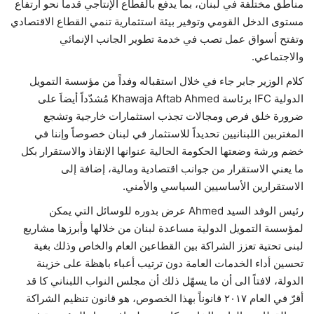
مناطق مختلفة في لبنان، بما يدفع بالقطاع الإنتاجي قدماً نحو ارتفاع
مستوى الدخل القومي وتوفير بيئة استثمارية تنمي القطاع الاقتصادي
وتفتح أسواق عمل تصب في خدمة تطوير الجانب الإنمائي
والاجتماعي.
كلام الوزير جابر جاء في خلال استقباله وفداً من مؤسسة التمويل
الدولية IFC برئاسة Khawaja Aftab Ahmed مُشدّداً أيضاَ على
ضرورة خلق فرص ومجالات تجذب استثمارات خارجية وتشجع
المغتربين اللبنانيين تحديداً للاستثمار في لبنان خصوصاً وإننا في
خضم ورشة وضعتها الحكومة الحالية عنوانها الإنقاذ والاستقرار بكل
ما يعني الاستقرار من جوانب اقتصادية ومالية، إضافة إلى
الاستقرارين الأساسيين السياسي والأمني.
رئيس الوفد السيد Ahmed عرض بدوره للوسائل التي يمكن
لمؤسسة التمويل الدولية مساعدة لبنان من خلالها وأبرزها مشاريع
لبنى تحتية تعزز الشراكة بين القطاعين العام والخاص وذلك بغية
تحسين أداء الخدمات العامة دون ترتيب أعباء باهظة على خزينة
الدولة، لافتاً الى أن ما يسهّل ذلك أن مجلس النواب اللبناني كا قد
أقرّ في العام ٢٠١٧ قانوناً بهذا الخصوص، هو قانون تنظيم الشراكة