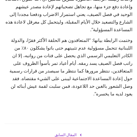
وإعادة دفع جزء منها، مع تجاهل تضحياتهم لإعادة مصدر عيشهم
الوحيد في فصل الصيف، يعني استمرار الاضراب ودفعنا مجددا إلى
الشارع والتصعيد خلال الأيام المقبلة، وليتحمل كل معرقل لاعادة هذه
المساعدة المسؤولية”.
وختمت الرابطة بيانها: “المتعاقدون هم الحلقة الأكثر فقرًا، والدولة
اللبنانية تتحمل مسؤولية عدم تثبيتهم حتى باتوا يشكلون ٨٠٪ من
الكادر التعليمي الرسمي الذي يحصل على فتات من رواتبه، إلا ان
راتب فصل الصيف يسد رمقه. أيام أعياد تمر بأسوأ الظروف على
المتعاقدين، ننتظر مرورها كما ننتظر ما سيصدر من قرارات رسمية
حول إعادة المساعدة الاجتماعية ليبنى على الشيء مقتضاه. فقد
وصل الشعور بالغبن حد اللاعودة، فمن سلبت لقمة عيش أبنائه لن
يعود لديه ما يخسره”.
المقال السابق