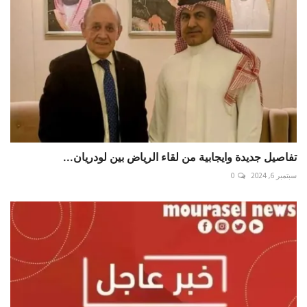
تفاصيل جديدة وايجابية من لقاء ⁧‫الرياض‬⁩ بين ⁧‫لودريان‬...
سبتمبر 6, 2024
0