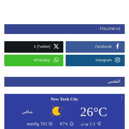
FOLLOW US
X (Twitter)
Facebook
WhatsApp
Instagram
الطقس
New York City
26°C
صافي
1.5 م\ث
87%
765
mmHg