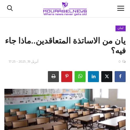
لبنان
يان من الاساتذة المتعاقدين..ماذا جاء
الأخبار
فيه؟
كتّابنا
0
أبريل 19, 2025 - 17:25
السعودية
اقتصاد
علوم وتكنولوجيا
رياضة
فيديو