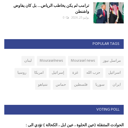
ترامب لم يكن يخاطب الرياض... بل كان يفاوض
واشنطن
يوليو 25, 2026
0
POPULAR TAGS
مراسل نيوز
Mourasel news
Mouraselnews
لبنان
اسرائيل
حزب الله
غزة
إسرائيل
امريكا
روسيا
ايران
سوريا
فلسطين
حماس
نتنياهو
VOTING POLL
الحوادث المتنقلة (عين الحلوة ، عين ابل ، الكحالة ) تؤدي الى :