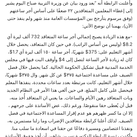
وأعلنت الرابطة أنه “بعد ورود بيان عن وزيرة التربية صباح اليوم يشير
إلى إعطاء المعلمين المتعاقدين ٢٢ ضعفًا على أساس أجر ساعتهم
(وفق مرسوم يتأرجح بين المؤسسات العامة منذ شهر ولم ينفذ حتى
الآن)، يهمنا أن نوضح الآتي:
-مع هذه الزيادة يصبح إجمالي أجر ساعة المتعاقد 732 ألف ليرة أي
8.2$ (وليس من أساس الراتب). في حين كان المتعاقد، يحصل خلال
أشهر التعليم على: 375$ شهريًا، أجر ساعة ١٥٠ ألف ليرة أي 1.7$،
كان له زيادة لأجر الساعة لتصل إلى 4$ وأوقف البت فيها في مجلس
الخدمة المدنية قبيل تشكيل الحكومة الحالية. كما يحصل خلال فصل
الصيف على مساعدة اجتماعية ٣٧٥$ عن كل شهر. وال ٣٧٥$ شهريًا،
خلال أشهر التعليم، كانت مرتبطة بعدد ساعات محددة، ينفذها المعلم
فيحصل على كامل المبلغ، في حين ألغي هذا الأمر في النظام الجديد
وبات المتعاقد رهين الأيام والساعات. ما يعني ان المتعاقد أُخذ منه،
قبل أن يُعطى حقا منقوصًا. ورغم ذلك، عض الأساتذة على جرحهم ،
إلا ان ما كسر ظهرهم هو عدم إقرار المساعدة الاجتماعية في فصل
الصيف. لذلك أعلنا كرابطة متعاقدين الإضراب وما زلنا مستمرين به،
ونفذنا اعتصامين ومسيرة دفاعًا عن حقنا في اسعادة ما سلب منا.
وأكدت رئيسة الرابطة الدكتورة نسرين شاهين أن أخذ حقوق الأساتذة