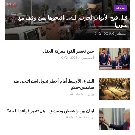
صحافة
قبل فتح الأبواب لحزب الله... افتحوها لمن وقف مع
سوريا
أغسطس 6, 2026
0
حين تخسر القوة معركة العقل
أغسطس 4, 2026
0
الشرق الأوسط أمام أخطر تحول استراتيجي منذ
سايكس–بيكو
يوليو 31, 2026
0
لبنان بين واشنطن ودمشق... هل تتغير قواعد اللعبة؟
يوليو 25, 2026
0