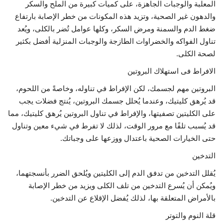
المعلبة والوجبات الجاهزة، على كميات كبيرة من الملح والسكر
والدهون غير الصحية، وتزيد هذه المكونات من خطر الإصابة بارتفاع
ضغط الدم والسمنة ومرض السكر، وكلها عوامل تُضر بالكلى، ويُعد
تناول الفواكه والخضراوات الطازجة والوجبات المنزلية أفضل بكثير
لصحة الكلى.
الافراط فى استهلاك البروتين
البروتين مهم لجسمك، لكن الإفراط في تناوله، وخاصةً من اللحوم،
قد يُرهق كليتيك، وعندما يُحلل جسمك البروتين، يُنتج فضلات يجب
على الكليتين تصفيتها، والإفراط في تناول البروتين يُرهق كليتيك، مما
قد يُسبب تلفًا مع مرور الوقت، لذلك لا تفرط في شيء معين وتناول
حتى الخيارات الصحية باعتدال ووزعها على وجباتك.
التدخين
يُقلل التدخين من تدفق الدم إلى الكليتين ويُلحق الضرر بأنسجتهما،
ويُمكن أن يُسرع التدخين من تلف الكلى ويزيد من خطر الإصابة
بالأمراض المتعلقة بها، لذلك يُفضل الإقلاع عن التدخين.
قلة النوم والتوتر