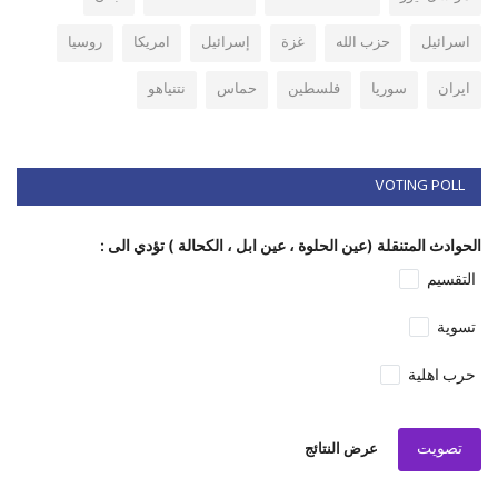
اسرائيل
حزب الله
غزة
إسرائيل
امريكا
روسيا
ايران
سوريا
فلسطين
حماس
نتنياهو
VOTING POLL
الحوادث المتنقلة (عين الحلوة ، عين ابل ، الكحالة ) تؤدي الى :
التقسيم
تسوية
حرب اهلية
تصويت
عرض النتائج