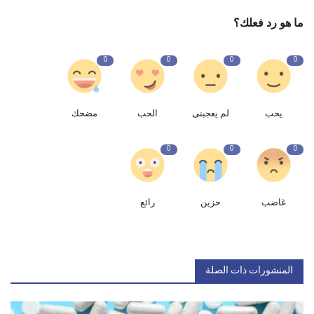
ما هو رد فعلك؟
0
0
0
0
يحب
لم يعجبنى
الحب
مضحك
0
0
0
غاضب
حزين
رائع
المنشورات ذات الصلة