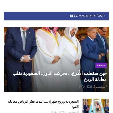
RECOMMENDED POSTS
صحافة
حين سقطت الأذرع... تحركت الدول: السعودية تقلب
معادلة الردع
أغسطس 8, 2026
0
السعودية وردع طهران... عندما تغيّر الرياض معادلة
القوة
أغسطس 8, 2026
0