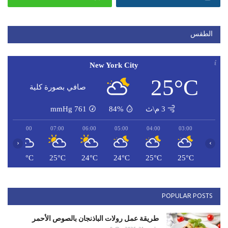
الطقس
New York City
25°C
صافي بصورة كلية
3 م\ث
84%
761
mmHg
08:00
07:00
06:00
05:00
04:00
03:00
‹
›
C
26°C
25°C
24°C
24°C
25°C
25°C
POPULAR POSTS
طريقة عمل رولات الباذنجان بالصوص الأحمر