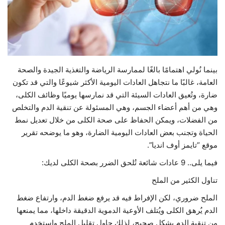
حياة
بينما نُولي اهتمامًا بالغًا لممارسة الرياضة والتغذية الجيدة والصحة
العامة، غالبًا ما نتجاهل العادات اليومية الأكثر شيوعًا والتي قد تكون
ضارة، وتُعيق العادات السيئة التي قد نمارسها يوميًا وظائف الكلى،
وهي من أهم أعضاء الجسم، وهي المسئولة عن تنقية الدم والتخلص
من الفضلات، ويمكن الحفاظ على صحة الكلى من خلال تعديل نمط
الحياة وتجنب بعض العادات اليومية الضارة، وهو ما يوضحه تقرير
موقع “تايمز أوف انديا”.
فيما يلى.. 9 عادات شائعة تُلحق الضرر بصحة الكلى لديك:
تناول الكثير من الملح
الملح ضروري، لكن الإفراط فيه قد يرفع ضغط الدم، وارتفاع ضغط
الدم يُرهق الكلى ويُتلف الأوعية الدموية الدقيقة داخلها، مما يمنعها
من تنقية الدم بشكل صحيح، لذلك حاول تقليل الملح واستخدم