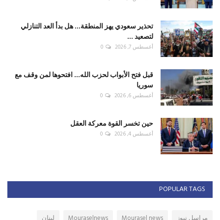
تحذير سعودي يهز المنطقة... هل بدأ العد التنازلي
لتصعيد ...
أغسطس 7, 2026
0
قبل فتح الأبواب لحزب الله... افتحوها لمن وقف مع
سوريا
أغسطس 6, 2026
0
حين تخسر القوة معركة العقل
أغسطس 4, 2026
0
POPULAR TAGS
مراسل نيوز
Mourasel news
Mouraselnews
لبنان