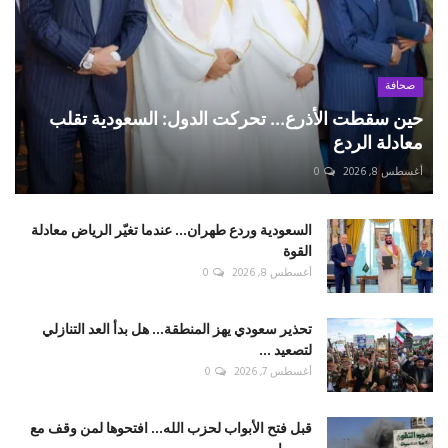
صحافة
حين سقطت الأذرع... تحركت الدول: السعودية تقلب
معادلة الردع
أغسطس 8, 2026
0
السعودية وردع طهران... عندما تغيّر الرياض معادلة
القوة
أغسطس 8, 2026
0
تحذير سعودي يهز المنطقة... هل بدأ العد التنازلي
لتصعيد ...
أغسطس 7, 2026
0
قبل فتح الأبواب لحزب الله... افتحوها لمن وقف مع