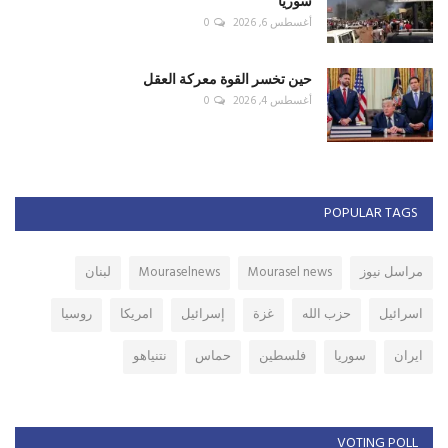
سوريا
أغسطس 6, 2026
0
حين تخسر القوة معركة العقل
أغسطس 4, 2026
0
POPULAR TAGS
مراسل نيوز
Mourasel news
Mouraselnews
لبنان
اسرائيل
حزب الله
غزة
إسرائيل
امريكا
روسيا
ايران
سوريا
فلسطين
حماس
نتنياهو
VOTING POLL