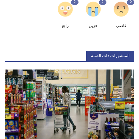
0
0
0
غاضب
حزين
رائع
المنشورات ذات الصلة