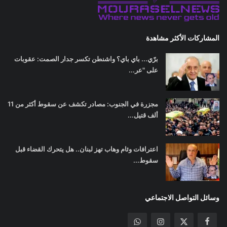
المشاركات الأكثر مشاهدة
برّي... باي باي؟ واشنطن تكسر جدار الصمت: عقوبات
على "عر...
مجزرة في الجنوب: مصادر تكشف عن سقوط أكثر من 11
ألف قتيل...
اعترافات وئام وهاب تهز لبنان.. هل يتحرك القضاء قبل
سقوط...
وسائل التواصل الاجتماعي