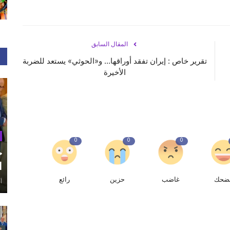
المقال السابق
تقرير خاص : إيران تفقد أوراقها… و«الحوثي» يستعد للضربة
الأخيرة
0
0
0
ح
ا
ضحك
غاضب
حزين
رائع
أغ