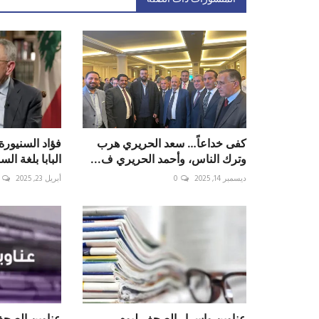
كفى خداعاً… سعد الحريري هرب
فؤاد السنيورة
وترك الناس، وأحمد الحريري ف...
البابا بلغة الس
ديسمبر 14, 2025
0
أبريل 23, 2025
عناوين واسرار الصحف ليوم