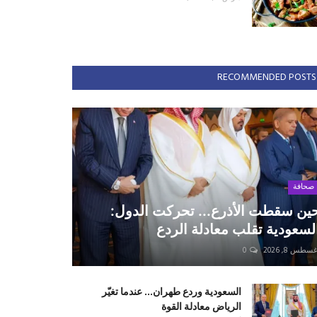
RECOMMENDED POSTS
صحافة
ين سقطت الأذرع... تحركت الدول:
لسعودية تقلب معادلة الردع
سطس 8, 2026
0
السعودية وردع طهران... عندما تغيّر
الرياض معادلة القوة