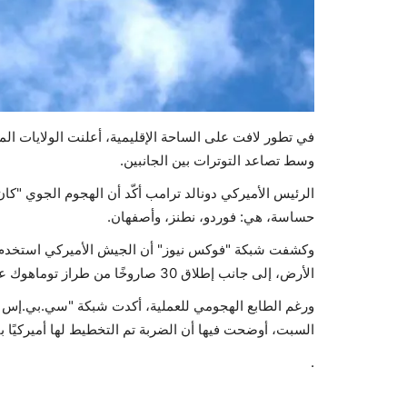
في تطور لافت على الساحة الإقليمية، أعلنت الولايات ال
وسط تصاعد التوترات بين الجانبين.
الرئيس الأميركي دونالد ترامب أكّد أن الهجوم الجوي "كان 
حساسة، هي: فوردو، نطنز، وأصفهان.
وكشفت شبكة "فوكس نيوز" أن الجيش الأميركي استخدم 
الأرض، إلى جانب إطلاق 30 صاروخًا من طراز توماهوك على منشآت نووية أخرى.
ورغم الطابع الهجومي للعملية، أكدت شبكة "سي.بي.إس 
السبت، أوضحت فيها أن الضربة تم التخطيط لها أميركيًا بال
.