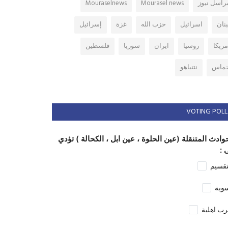
راسل نيوز
Mourasel news
Mouraselnews
بنان
اسرائيل
حزب الله
غزة
إسرائيل
مريكا
روسيا
ايران
سوريا
فلسطين
ماس
نتنياهو
VOTING POLL
وادث المتنقلة (عين الحلوة ، عين ابل ، الكحالة ) تؤدي
 :
تقسيم
وية
ب اهلية