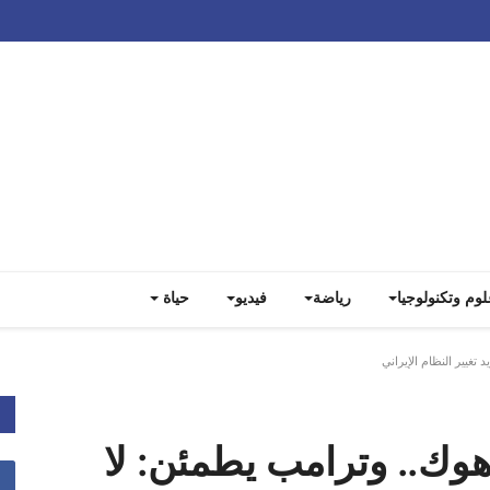
Track all markets on TradingView
لوم وتكنولوجيا
رياضة
فيديو
حياة
خارقة و30 توماهوك.. وترامب يطمئن: لا