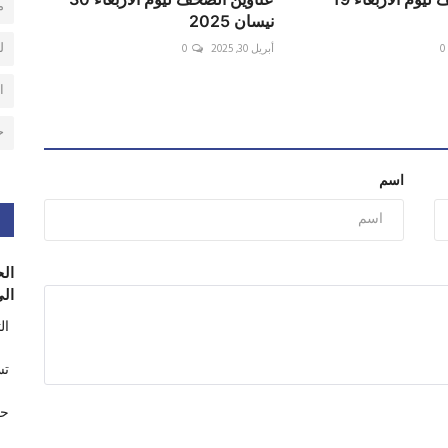
م
نيسان 2025
ل
0
أبريل 30, 2025
0
ا
ح
اسم
الح
الى
ال
تس
حر