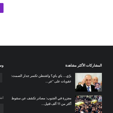
المشاركات الأكثر مشاهدة
وسا
برّي... باي باي؟ واشنطن تكسر جدار الصمت:
عقوبات على "عر...
اشت
مجزرة في الجنوب: مصادر تكشف عن سقوط
أكثر من 11 ألف قتيل...